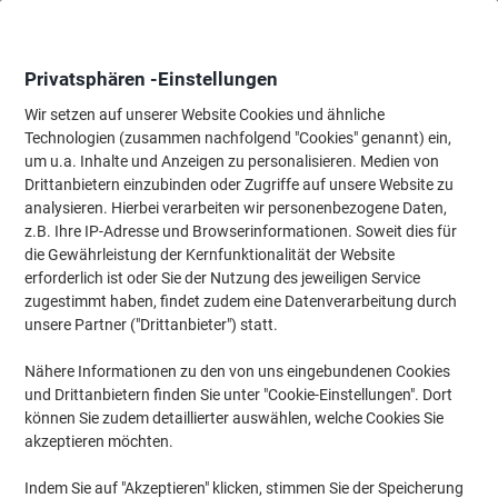
Skip
Skip
to
to
Content
Navigation
Privatsphären -Einstellungen
Wir setzen auf unserer Website Cookies und ähnliche
Technologien (zusammen nachfolgend "Cookies" genannt) ein,
Startseite
um u.a. Inhalte und Anzeigen zu personalisieren. Medien von
Tinte & Toner
Tintenpatronen, Druckerpatronen, Druckerfarbbänd
Drittanbietern einzubinden oder Zugriffe auf unsere Website zu
HP 963 Original Tintenpatrone 3JA26AE Schwarz
analysieren. Hierbei verarbeiten wir personenbezogene Daten,
z.B. Ihre IP-Adresse und Browserinformationen. Soweit dies für
die Gewährleistung der Kernfunktionalität der Website
Marke:
HP
Artikelnr.:
1020684
erforderlich ist oder Sie der Nutzung des jeweiligen Service
zugestimmt haben, findet zudem eine Datenverarbeitung durch
unsere Partner ("Drittanbieter") statt.
Inkl.
Nähere Informationen zu den von uns eingebundenen Cookies
Geschenk
und Drittanbietern finden Sie unter "Cookie-Einstellungen". Dort
können Sie zudem detaillierter auswählen, welche Cookies Sie
akzeptieren möchten.
Indem Sie auf "Akzeptieren" klicken, stimmen Sie der Speicherung