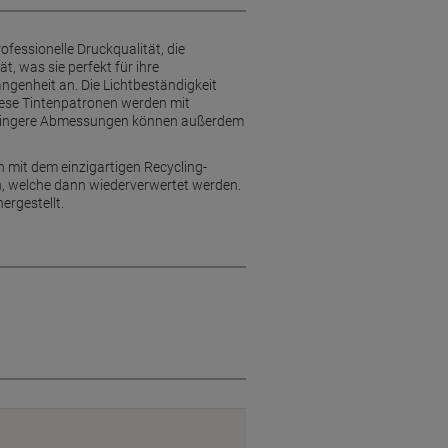
ofessionelle Druckqualität, die
, was sie perfekt für ihre
genheit an. Die Lichtbeständigkeit
diese Tintenpatronen werden mit
geringere Abmessungen können außerdem
n mit dem einzigartigen Recycling-
, welche dann wiederverwertet werden.
ergestellt.