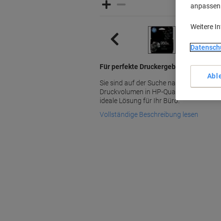
anpassen u
Weitere I
Datensch
Für perfekte Druckergebnisse in Origin
Abl
Sie sind auf der Suche nach einer Tinte
Druckvolumen in HP-Qualität? Dann ist 
ideale Lösung für Ihr Büro.
Vollständige Beschreibung lesen