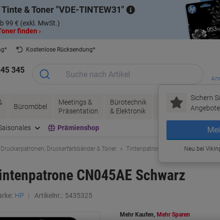
 Tinte & Toner
VDE-TINTEW31
b 99 € (exkl. MwSt.)
oner finden ›
ag*
Kostenlose Rücksendung*
345 345
Anm
Sichern Si
&
Meetings &
Bürotechnik
Tinte &
Papier, V
Büromöbel
Angebote 
Präsentation
& Elektronik
Toner
& Pakete
Saisonales
Prämienshop
Mei
 Druckerpatronen, Druckerfarbbänder & Toner
Tintenpatronen
Original Tintenp
Neu bei Vikin
Tintenpatrone CN045AE Schwarz
rke:
HP
Artikelnr.:
5435325
Mehr Kaufen,
Mehr Sparen