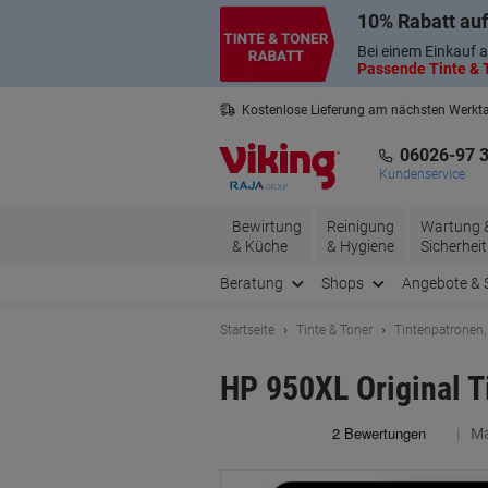
Skip
Skip
10% Rabatt auf
to
to
Content
Navigation
Bei einem Einkauf a
Passende Tinte & T
Kostenlose Lieferung am nächsten Werkt
3 Jahre Garantie auf alle Produkte
06026-97 
Kundenservice
Bewirtung
Reinigung
Wartung 
& Küche
& Hygiene
Sicherheit
Beratung
Shops
Angebote & 
Startseite
Tinte & Toner
Tintenpatronen,
HP 950XL Original 
Ma