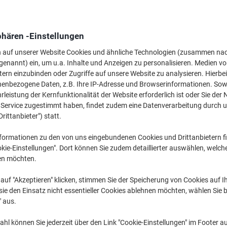
61,99 €
pro Stück
Ab 3 Stück
73,77 € inkl. USt
phären -Einstellungen
Menge
exkl. USt
n auf unserer Website Cookies und ähnliche Technologien (zusammen na
genannt) ein, um u.a. Inhalte und Anzeigen zu personalisieren. Medien v
Stück
1
69,39 €
tern einzubinden oder Zugriffe auf unsere Website zu analysieren. Hierbei
nenbezogene Daten, z.B. Ihre IP-Adresse und Browserinformationen. Sowe
Stück
2
65,79 €
-5%
leistung der Kernfunktionalität der Website erforderlich ist oder Sie der
Stück
3+
61,99 €
-10
n Service zugestimmt haben, findet zudem eine Datenverarbeitung durch 
Drittanbieter") statt.
Aktuell verfügbar
Vor 17:00 Uhr be
formationen zu den von uns eingebundenen Cookies und Drittanbietern fi
kie-Einstellungen". Dort können Sie zudem detaillierter auswählen, welch
Menge
en möchten.
Zu einer Liste
auf "Akzeptieren" klicken, stimmen Sie der Speicherung von Cookies auf 
ie den Einsatz nicht essentieller Cookies ablehnen möchten, wählen Sie b
Lieferinformationen
Zahlu
" aus.
Haupteigenschaften
hl können Sie jederzeit über den Link "Cookie-Einstellungen" im Footer au