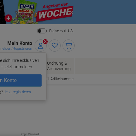
Close
Preise exkl. USt.
Mein Konto
elden/Registrieren
e sich Ihre exklusiven
ersand
Ordnung &
Bürobedarf
– jetzt anmelden.
Archivierung
Bestellen mit Artikelnummer
n Konto
atronen
g?
Jetzt registrieren
zzgl. Versand