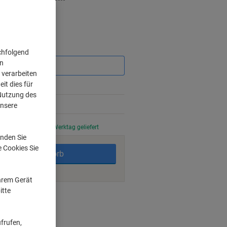
Sie
chfolgend
sparen
on
 verarbeiten
it dies für
 Nutzung des
%
unsere
stellt, am nächsten Werktag geliefert
nden Sie
e Cookies Sie
In den Warenkorb
Ihrem Gerät
itte
ngsmöglichkeiten
frufen,