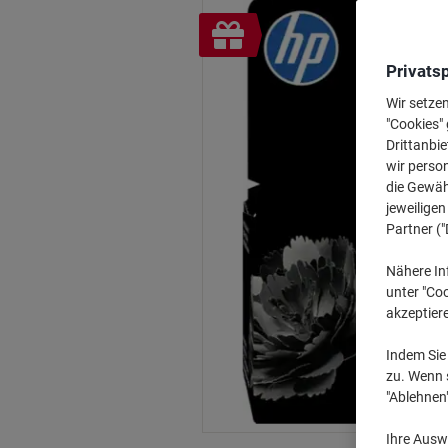
Inkl.
Geschenk
Privats
Wir setze
"Cookies" 
Drittanbie
wir perso
die Gewähr
jeweilige
Partner ("
Nähere In
unter "Coo
akzeptier
Indem Sie 
zu. Wenn s
"Ablehnen
Ihre Auswa