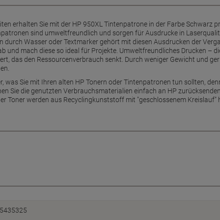
eiten erhalten Sie mit der HP 950XL Tintenpatrone in der Farbe Schwarz pr
npatronen sind umweltfreundlich und sorgen für Ausdrucke in Laserqualität
 durch Wasser oder Textmarker gehört mit diesen Ausdrucken der Vergan
 ab und mach diese so ideal für Projekte. Umweltfreundliches Drucken – 
efert, das den Ressourcenverbrauch senkt. Durch weniger Gewicht und 
en.
 was Sie mit Ihren alten HP Tonern oder Tintenpatronen tun sollten, den
n Sie die genutzten Verbrauchsmaterialien einfach an HP zurücksenden
r Toner werden aus Recyclingkunststoff mit "geschlossenem Kreislauf" h
5435325