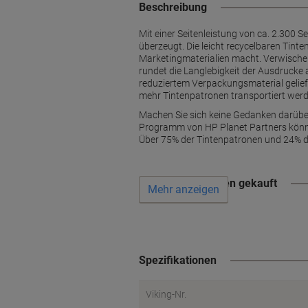
Beschreibung
Mit einer Seitenleistung von ca. 2.300 S
überzeugt. Die leicht recycelbaren Tinte
Marketingmaterialien macht. Verwischen
rundet die Langlebigkeit der Ausdrucke
reduziertem Verpackungsmaterial geli
mehr Tintenpatronen transportiert werd
Machen Sie sich keine Gedanken darüber,
Programm von HP Planet Partners könne
Über 75% der Tintenpatronen und 24% de
Wird oft zusammen gekauft
Mehr anzeigen
Spezifikationen
Viking-Nr.