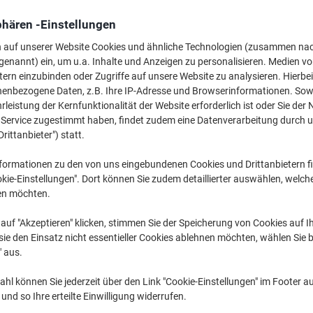
36,99 €
pro Stück
Ab 3 Stück
phären -Einstellungen
44,02 € inkl. USt
n auf unserer Website Cookies und ähnliche Technologien (zusammen na
genannt) ein, um u.a. Inhalte und Anzeigen zu personalisieren. Medien v
Menge
exkl. USt
tern einzubinden oder Zugriffe auf unsere Website zu analysieren. Hierbei
Stück
1
42,49 €
nenbezogene Daten, z.B. Ihre IP-Adresse und Browserinformationen. Sowe
leistung der Kernfunktionalität der Website erforderlich ist oder Sie der
Stück
2
39,79 €
-6%
n Service zugestimmt haben, findet zudem eine Datenverarbeitung durch 
Drittanbieter") statt.
Stück
3+
36,99 €
-12
formationen zu den von uns eingebundenen Cookies und Drittanbietern fi
Vorübergehend
Bestellen Sie jetzt und wir liefern sob
kie-Einstellungen". Dort können Sie zudem detaillierter auswählen, welch
nicht
en möchten.
verfügbar
Menge
auf "Akzeptieren" klicken, stimmen Sie der Speicherung von Cookies auf 
Zu einer Liste
ie den Einsatz nicht essentieller Cookies ablehnen möchten, wählen Sie b
" aus.
Lieferinformationen
Zahlu
hl können Sie jederzeit über den Link "Cookie-Einstellungen" im Footer au
nd so Ihre erteilte Einwilligung widerrufen.
Haupteigenschaften