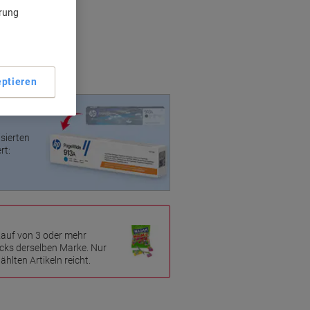
ärung
ptieren
rodukt
isierten
rt:
Kauf von 3 oder mehr
cks derselben Marke. Nur
hlten Artikeln reicht.