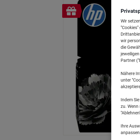
Inkl.
Privats
Geschenk
Wir setze
"Cookies" 
Drittanbie
wir perso
die Gewähr
jeweilige
Partner ("
Nähere In
unter "Coo
akzeptier
Indem Sie 
zu. Wenn s
"Ablehnen
Ihre Auswa
anpassen u