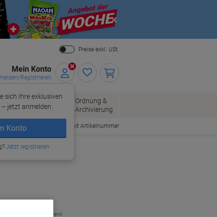
Close
Preise exkl. USt.
Mein Konto
elden/Registrieren
e sich Ihre exklusiven
ersand
Ordnung &
Bürobedarf
– jetzt anmelden.
Archivierung
Bestellen mit Artikelnummer
n Konto
atronen
g?
Jetzt registrieren
zzgl. Versand