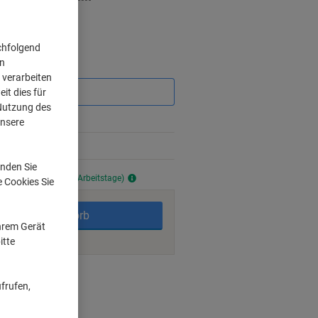
chfolgend
on
Sie
 verarbeiten
sparen
it dies für
 Nutzung des
unsere
%
nden Sie
ald verfügbar (ca. 5-6 Arbeitstage)
e Cookies Sie
In den Warenkorb
Ihrem Gerät
itte
ngsmöglichkeiten
frufen,