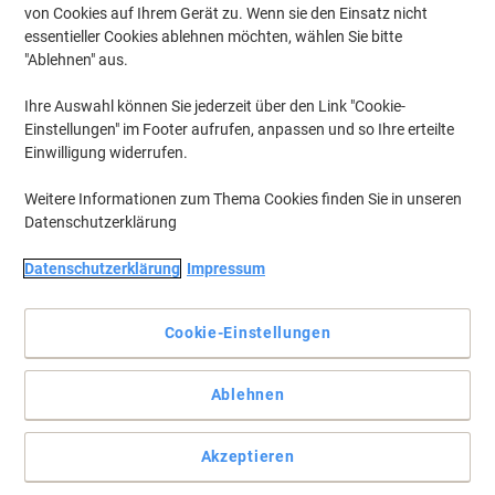
von Cookies auf Ihrem Gerät zu. Wenn sie den Einsatz nicht
essentieller Cookies ablehnen möchten, wählen Sie bitte
"Ablehnen" aus.
Ihre Auswahl können Sie jederzeit über den Link "Cookie-
Einstellungen" im Footer aufrufen, anpassen und so Ihre erteilte
Einwilligung widerrufen.
Weitere Informationen zum Thema Cookies finden Sie in unseren
Datenschutzerklärung
Datenschutzerklärung
Impressum
Cookie-Einstellungen
Für eine hervorragende Druckleistung von ihrem HP Drucker
Ablehnen
HP Original Druckpatronen und Tintenpatronen für HP Drucker,
Faxe und Multifunktionsgeräte wie Business Inkjet, Colorcopier,
Akzeptieren
Color Inkjet, Designjet, Deskjet, Deskwriter, Officejet, Photosmart,
PSC & Fax.