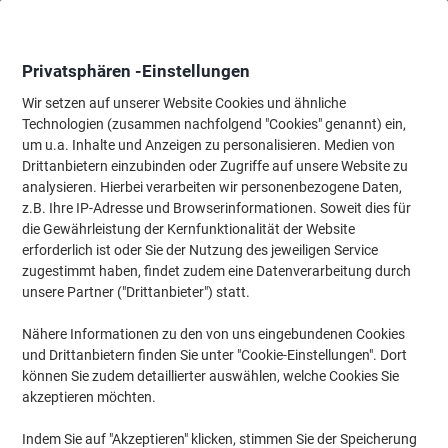
Skip
Skip
to
to
Content
Navigation
Privatsphären -Einstellungen
Wir setzen auf unserer Website Cookies und ähnliche
Technologien (zusammen nachfolgend "Cookies" genannt) ein,
Startseite
um u.a. Inhalte und Anzeigen zu personalisieren. Medien von
Tinte & Toner
Tintenpatronen, Druckerpatronen, Druckerfarbbänd
Drittanbietern einzubinden oder Zugriffe auf unsere Website zu
HP 932/933 Original Tintenpatrone 6ZC71AE Schwarz,
analysieren. Hierbei verarbeiten wir personenbezogene Daten,
Cyan, Magenta, Gelb Multipack 4 Stück
z.B. Ihre IP-Adresse und Browserinformationen. Soweit dies für
die Gewährleistung der Kernfunktionalität der Website
erforderlich ist oder Sie der Nutzung des jeweiligen Service
Marke:
HP
Artikelnr.:
1164948
zugestimmt haben, findet zudem eine Datenverarbeitung durch
unsere Partner ("Drittanbieter") statt.
Nähere Informationen zu den von uns eingebundenen Cookies
Inkl.
und Drittanbietern finden Sie unter "Cookie-Einstellungen". Dort
Geschenk
können Sie zudem detaillierter auswählen, welche Cookies Sie
Multipack
akzeptieren möchten.
Indem Sie auf "Akzeptieren" klicken, stimmen Sie der Speicherung