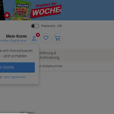
Close
Preise exkl. USt.
Mein Konto
elden/Registrieren
e sich Ihre exklusiven
ersand
Ordnung &
Bürobedarf
– jetzt anmelden.
Archivierung
Bestellen mit Artikelnummer
n Konto
g?
Jetzt registrieren
zzgl. Versand