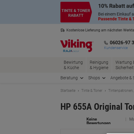
Skip
Skip
10% Rabatt auf
to
to
Content
Navigation
Bei einem Einkauf a
Passende Tinte & T
Kostenlose Lieferung am nächsten Werkt
3 Jahre Garantie auf alle Produkte
06026-97 
Kundenservice
Bewirtung
Reinigung
Wartung 
& Küche
& Hygiene
Sicherheit
Beratung
Shops
Angebote & 
Startseite
Tinte & Toner
Tintenpatronen,
HP 655A Original T
Ma