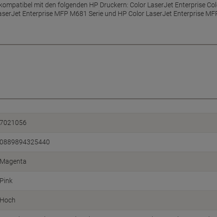
ompatibel mit den folgenden HP Druckern: Color LaserJet Enterprise Col
LaserJet Enterprise MFP M681 Serie und HP Color LaserJet Enterprise MF
7021056
0889894325440
Magenta
Pink
Hoch