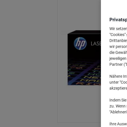
Privats
Wir setze
"Cookies" 
Drittanbie
wir perso
die Gewähr
jeweilige
Partner ("
Nähere In
unter "Coo
akzeptier
Indem Sie 
zu. Wenn s
"Ablehnen
Ihre Auswa