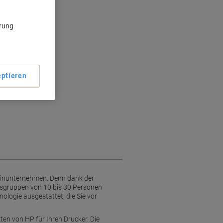
ärung
ienz
ptieren
leinunternehmen. Denn dank der
eitsgruppen von 10 bis 30 Personen
ologie ausgestattet, die Sie vor
en von HP für Ihren Drucker. Die