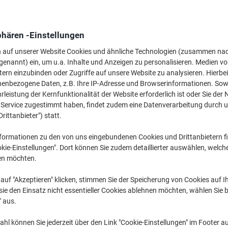
339,99 €
pro Stück
Ab 3 Stück
404,59 € inkl. USt
phären -Einstellungen
Menge
exkl. USt
n auf unserer Website Cookies und ähnliche Technologien (zusammen na
genannt) ein, um u.a. Inhalte und Anzeigen zu personalisieren. Medien v
Stück
1
369,99 €
tern einzubinden oder Zugriffe auf unsere Website zu analysieren. Hierbei
nenbezogene Daten, z.B. Ihre IP-Adresse und Browserinformationen. Sowe
Stück
2
354,99 €
-4
leistung der Kernfunktionalität der Website erforderlich ist oder Sie der
Stück
3+
339,99 €
-8
n Service zugestimmt haben, findet zudem eine Datenverarbeitung durch 
Drittanbieter") statt.
Aktuell verfügbar
Vor 23:59 Uhr bes
formationen zu den von uns eingebundenen Cookies und Drittanbietern fi
Versand durch Lieferanten
kie-Einstellungen". Dort können Sie zudem detaillierter auswählen, welch
en möchten.
Menge
auf "Akzeptieren" klicken, stimmen Sie der Speicherung von Cookies auf 
ie den Einsatz nicht essentieller Cookies ablehnen möchten, wählen Sie b
Zu einer Liste
" aus.
Lieferinformationen
Zahlu
hl können Sie jederzeit über den Link "Cookie-Einstellungen" im Footer au