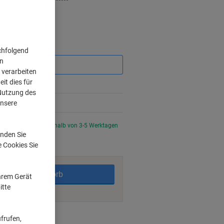
Sie
chfolgend
sparen
on
 verarbeiten
it dies für
%
 Nutzung des
%
unsere
tellt, Lieferzeit innerhalb von 3-5 Werktagen
nden Sie
e Cookies Sie
In den Warenkorb
Ihrem Gerät
itte
ngsmöglichkeiten
frufen,