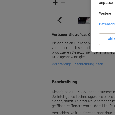
anpassen u
Weitere I
Datensch
Vertrauen Sie auf das Original von HP 
Abl
Die originalen HP Tonerkartusche bieten
von der ersten bis zur letzten Seite. Dan
produzieren Sie jetzt mehr Seiten als je 
Druckgeschwindigkeit.
Vollständige Beschreibung lesen
Beschreibung
Die originale HP 655A Tonerkartusche in
JetIntelligence Technologie erzielen Sie
eignen, damit Sie produktiver arbeiten 
gefälschten Tonern warnt, damit Ihr Dru
Vermeiden Sie frustrierende Nachdrucke