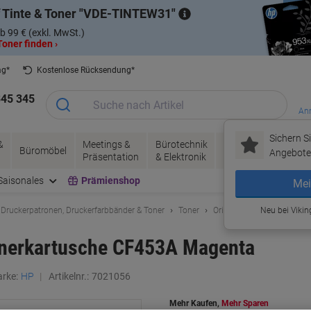
 Tinte & Toner
VDE-TINTEW31
b 99 € (exkl. MwSt.)
oner finden ›
ag*
Kostenlose Rücksendung*
345 345
Anm
Sichern Si
&
Meetings &
Bürotechnik
Tinte &
Papier, V
Büromöbel
Angebote 
Präsentation
& Elektronik
Toner
& Pakete
Saisonales
Prämienshop
Mei
 Druckerpatronen, Druckerfarbbänder & Toner
Toner
Original Tonerkartuschen
Neu bei Vikin
onerkartusche CF453A Magenta
rke:
HP
Artikelnr.:
7021056
Mehr Kaufen,
Mehr Sparen