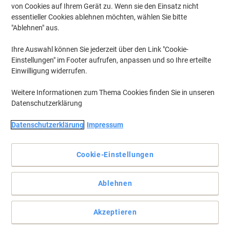
von Cookies auf Ihrem Gerät zu. Wenn sie den Einsatz nicht
essentieller Cookies ablehnen möchten, wählen Sie bitte
"Ablehnen" aus.
Ihre Auswahl können Sie jederzeit über den Link "Cookie-
Einstellungen" im Footer aufrufen, anpassen und so Ihre erteilte
Einwilligung widerrufen.
Weitere Informationen zum Thema Cookies finden Sie in unseren
Datenschutzerklärung
Datenschutzerklärung
Impressum
Cookie-Einstellungen
Vertrauen Sie auf das Original von HP für professionelle
Ergebnisse
Ablehnen
Die originalen HP Tonerkartusche bieten gleichbleibende
Druckqualität von der ersten bis zur letzten Seite. Dank
Akzeptieren
ColorSphere Technologie produzieren Sie Bilder und Grafiken in
Fotoqualität mit einem glänzenden, leuchtenden Aussehen und