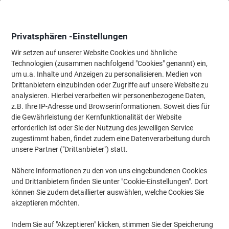
Skip
Skip
to
to
Content
Navigation
Privatsphären -Einstellungen
Wir setzen auf unserer Website Cookies und ähnliche
Technologien (zusammen nachfolgend "Cookies" genannt) ein,
Startseite
um u.a. Inhalte und Anzeigen zu personalisieren. Medien von
Tinte & Toner
Tintenpatronen, Druckerpatronen, Druckerfarbbänd
Drittanbietern einzubinden oder Zugriffe auf unsere Website zu
HP 654X Original Tonerkartusche CF330X Schwarz
analysieren. Hierbei verarbeiten wir personenbezogene Daten,
z.B. Ihre IP-Adresse und Browserinformationen. Soweit dies für
die Gewährleistung der Kernfunktionalität der Website
Marke:
HP
Artikelnr.:
6780582
erforderlich ist oder Sie der Nutzung des jeweiligen Service
zugestimmt haben, findet zudem eine Datenverarbeitung durch
unsere Partner ("Drittanbieter") statt.
Inkl.
Nähere Informationen zu den von uns eingebundenen Cookies
Geschenk
und Drittanbietern finden Sie unter "Cookie-Einstellungen". Dort
können Sie zudem detaillierter auswählen, welche Cookies Sie
akzeptieren möchten.
Indem Sie auf "Akzeptieren" klicken, stimmen Sie der Speicherung