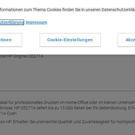
nformationen zum Thema Cookies finden Sie in unseren Datenschutzerkl
Haupteigenschaften
Hohe Reichweite mit 15.000 
utzerklärung
Impressum
Brillante Farbwiedergabe
Konsistente Druckqualität
Ideal für professionelle Dru
ehnen
Cookie-Einstellungen
Akze
cker.
Mehr anzeigen
bleibende Druckqualität von der
ie die HP Original CE271A
deal für professionelles Drucken im Home-Office oder im kleinen Untern
ebnisse. HP CE271A liefert bis zu 15.000 Seiten bei 5% Seitendeckung. Erha
71A Cyan.
on HP. Erhalten Sie unerreichte Qualität und Zuverlässigkeit für hochprof