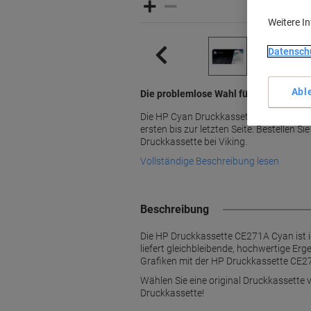
Weitere I
Datensch
Abl
Die problemlose Wahl für Ihren HP Dru
Die HP Cyan Druckkassette bietet gleich
ersten bis zur letzten Seite. Bestellen S
Druckkassette bei Viking.
Vollständige Beschreibung lesen
Beschreibung
Die HP Druckkassette CE271A Cyan ist i
liefert gleichbleibende, hochwertige Erg
Grafiken mit der HP Druckkassette CE2
Wählen Sie eine original Druckkassette v
Druckkassette!