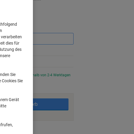
chfolgend
Sie
on
sparen
 verarbeiten
it dies für
 Nutzung des
%
unsere
%
nden Sie
tellt, Lieferzeit innerhalb von 2-4 Werktagen
e Cookies Sie
Ihrem Gerät
In den Warenkorb
itte
frufen,
ngsmöglichkeiten