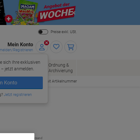
Close
Preise exkl. USt.
Mein Konto
elden/Registrieren
e sich Ihre exklusiven
ersand
Ordnung &
Bürobedarf
– jetzt anmelden.
Archivierung
Bestellen mit Artikelnummer
n Konto
g?
Jetzt registrieren
zzgl. Versand