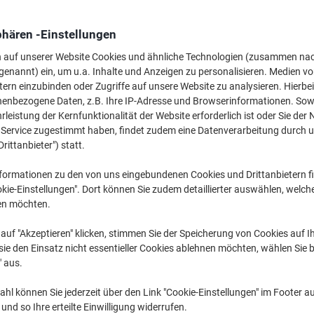
584,00 €
pro Stück
Ab 3 Stück
694,96 € inkl. USt
phären -Einstellungen
n auf unserer Website Cookies und ähnliche Technologien (zusammen na
Menge
exkl. USt
genannt) ein, um u.a. Inhalte und Anzeigen zu personalisieren. Medien v
tern einzubinden oder Zugriffe auf unsere Website zu analysieren. Hierbei
Stück
1
644,00 €
nenbezogene Daten, z.B. Ihre IP-Adresse und Browserinformationen. Sowe
leistung der Kernfunktionalität der Website erforderlich ist oder Sie der
Stück
2
614,00 €
-4
n Service zugestimmt haben, findet zudem eine Datenverarbeitung durch 
Stück
3+
584,00 €
-9
Drittanbieter") statt.
formationen zu den von uns eingebundenen Cookies und Drittanbietern fi
Aktuell verfügbar
Vor 17:00 Uhr bes
kie-Einstellungen". Dort können Sie zudem detaillierter auswählen, welch
Versand durch Lieferanten
en möchten.
auf "Akzeptieren" klicken, stimmen Sie der Speicherung von Cookies auf 
Menge
ie den Einsatz nicht essentieller Cookies ablehnen möchten, wählen Sie b
" aus.
Zu einer Liste
hl können Sie jederzeit über den Link "Cookie-Einstellungen" im Footer au
Lieferinformationen
Zahlu
nd so Ihre erteilte Einwilligung widerrufen.