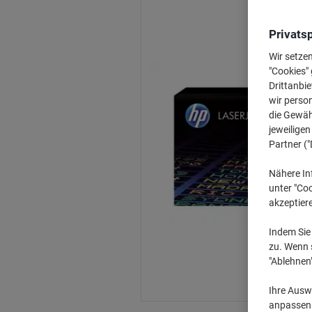
Privats
Wir setze
"Cookies" 
Drittanbie
wir perso
die Gewähr
jeweilige
Partner ("
Nähere In
unter "Coo
akzeptier
Indem Sie 
zu. Wenn s
"Ablehnen
Ihre Auswa
anpassen u