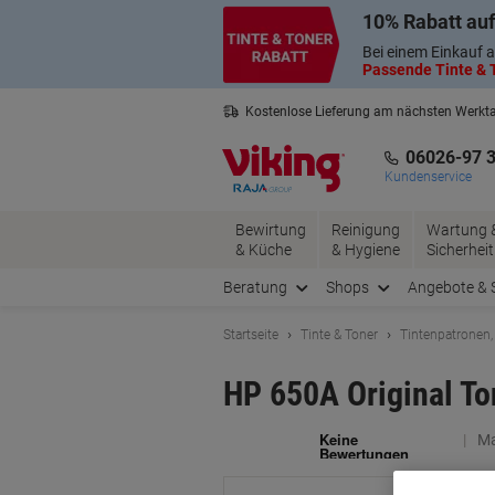
Skip
Skip
10% Rabatt auf
to
to
Content
Navigation
Bei einem Einkauf a
Passende Tinte & T
Kostenlose Lieferung am nächsten Werkt
3 Jahre Garantie auf alle Produkte
06026-97 
Kundenservice
Bewirtung
Reinigung
Wartung 
& Küche
& Hygiene
Sicherheit
Beratung
Shops
Angebote & 
Startseite
Tinte & Toner
Tintenpatronen,
HP 650A Original T
Ma