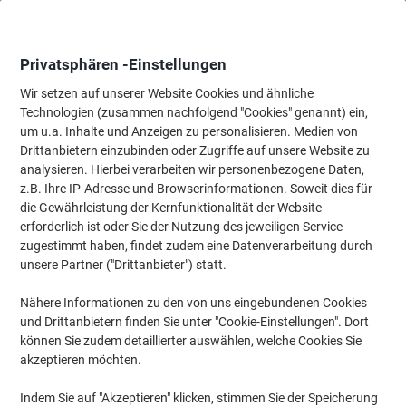
Skip
Skip
to
to
Content
Navigation
Privatsphären -Einstellungen
Wir setzen auf unserer Website Cookies und ähnliche
Technologien (zusammen nachfolgend "Cookies" genannt) ein,
Startseite
um u.a. Inhalte und Anzeigen zu personalisieren. Medien von
Bewirtung & Küche
Bewirtung & Küche
Süßigkeiten & Snacks
Drittanbietern einzubinden oder Zugriffe auf unsere Website zu
HOPPE Keksmischung Lekker Bio 150 Stück à 6.6 g
analysieren. Hierbei verarbeiten wir personenbezogene Daten,
z.B. Ihre IP-Adresse und Browserinformationen. Soweit dies für
die Gewährleistung der Kernfunktionalität der Website
Marke:
HOPPE
Artikelnr.:
1010542
erforderlich ist oder Sie der Nutzung des jeweiligen Service
zugestimmt haben, findet zudem eine Datenverarbeitung durch
unsere Partner ("Drittanbieter") statt.
Nachhaltig
Nähere Informationen zu den von uns eingebundenen Cookies
und Drittanbietern finden Sie unter "Cookie-Einstellungen". Dort
können Sie zudem detaillierter auswählen, welche Cookies Sie
akzeptieren möchten.
Indem Sie auf "Akzeptieren" klicken, stimmen Sie der Speicherung