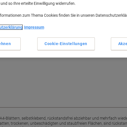
nd so Ihre erteilte Einwilligung widerrufen.
nformationen zum Thema Cookies finden Sie in unseren Datenschutzerkl
hbar ohne Beschädigung des
utzerklärung
Impressum
selnde Kennzeichnungen und
ehnen
Cookie-Einstellungen
Akze
n sollen. Beste Druckergebnisse
mweltfreundlich. Kostenlose
ware.
4-Blättern, selbstklebend, rückstandsfrei abziehbar und mehrfach wied
glatten, trockenen, unbeschädigten und staubfreien Flächen, sind rücksta