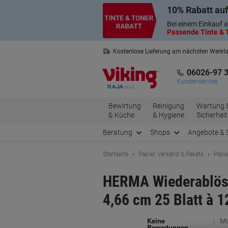
Skip
Skip
10% Rabatt auf
to
to
Content
Navigation
Bei einem Einkauf a
Passende Tinte & T
Kostenlose Lieferung am nächsten Werkt
3 Jahre Garantie auf alle Produkte
06026-97 
Kundenservice
Bewirtung
Reinigung
Wartung 
& Küche
& Hygiene
Sicherheit
Beratung
Shops
Angebote & 
Startseite
Papier, Versand & Pakete
Papie
HERMA Wiederablösb
4,66 cm 25 Blatt à 1
Ma