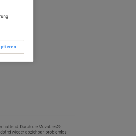
ärung
ptieren
er haftend. Durch die Movables®-
ndsfrei wieder abziehbar, problemlos