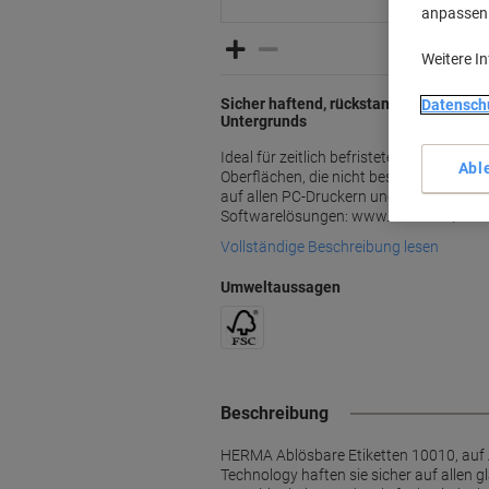
anpassen u
Weitere I
Sicher haftend, rückstandsfrei abzie
Datensch
Untergrunds
Ideal für zeitlich befristete oder wech
Abl
Oberflächen, die nicht beschädigt werde
auf allen PC-Druckern und Kopierern. U
Softwarelösungen: www.herma.de/soft
Vollständige Beschreibung lesen
Umweltaussagen
Beschreibung
HERMA Ablösbare Etiketten 10010, auf A
Technology haften sie sicher auf allen 