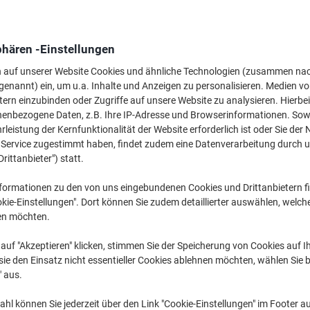
Nur
16,49 €
pro Pack
phären -Einstellungen
19,62 € inkl. USt
n auf unserer Website Cookies und ähnliche Technologien (zusammen na
Aktuell verfügbar
Lieferung 3-4 We
genannt) ein, um u.a. Inhalte und Anzeigen zu personalisieren. Medien v
tern einzubinden oder Zugriffe auf unsere Website zu analysieren. Hierbei
Versand durch Lieferanten
nenbezogene Daten, z.B. Ihre IP-Adresse und Browserinformationen. Sowe
leistung der Kernfunktionalität der Website erforderlich ist oder Sie der
Menge
n Service zugestimmt haben, findet zudem eine Datenverarbeitung durch 
Drittanbieter") statt.
Zu einer Liste
formationen zu den von uns eingebundenen Cookies und Drittanbietern fi
Lieferinformationen
Zahlu
kie-Einstellungen". Dort können Sie zudem detaillierter auswählen, welch
en möchten.
auf "Akzeptieren" klicken, stimmen Sie der Speicherung von Cookies auf 
ie den Einsatz nicht essentieller Cookies ablehnen möchten, wählen Sie b
" aus.
hl können Sie jederzeit über den Link "Cookie-Einstellungen" im Footer au