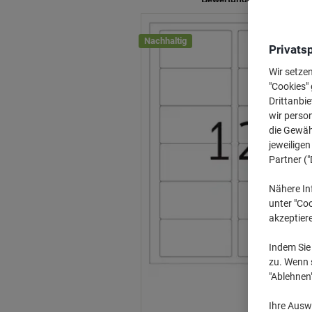
Nachhaltig
Privats
Wir setze
"Cookies" 
Drittanbie
wir perso
die Gewähr
jeweilige
Partner ("
Nähere In
unter "Coo
akzeptier
Indem Sie 
zu. Wenn s
"Ablehnen
Ihre Auswa