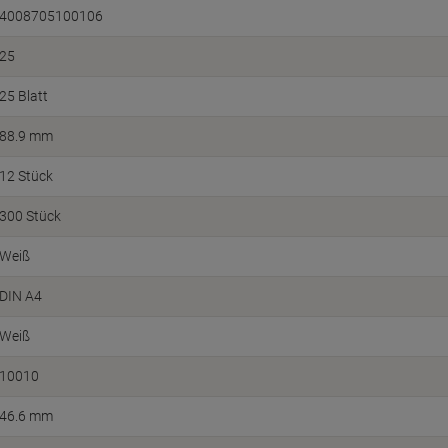
4008705100106
25
25 Blatt
88.9 mm
12 Stück
300 Stück
Weiß
DIN A4
Weiß
10010
46.6 mm