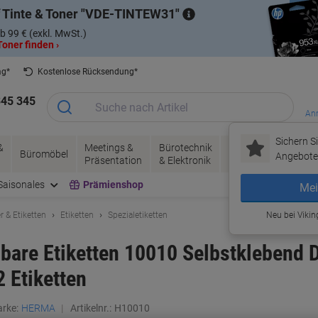
 Tinte & Toner
VDE-TINTEW31
b 99 € (exkl. MwSt.)
oner finden ›
ag*
Kostenlose Rücksendung*
345 345
Anm
Sichern Si
&
Meetings &
Bürotechnik
Tinte &
Papier, V
Büromöbel
Angebote 
Präsentation
& Elektronik
Toner
& Pakete
Saisonales
Prämienshop
Mei
r & Etiketten
Etiketten
Spezialetiketten
Neu bei Vikin
are Etiketten 10010 Selbstklebend D
2 Etiketten
rke:
HERMA
Artikelnr.:
H10010