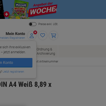
Close
Preise exkl. USt.
Mein Konto
elden/Registrieren
e sich Ihre exklusiven
ersand
Ordnung &
Bürobedarf
– jetzt anmelden.
Archivierung
Bestellen mit Artikelnummer
n Konto
g?
Jetzt registrieren
IN A4 Weiß 8,89 x