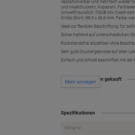
repositionierbar und mehrfach wieder ha
und Inkjetdruckern, Kopierern, Farblas
Umweltfreundlich: FSC® Mix Credit-zerti
Größe (BxH): 88,9 x 46,6 mm. Farbe: wei
Ideal zur flexiblen Beschriftung, für ze
Sicher haftend auf unterschiedlichen Obe
Rückstandsfrei abziehbar ohne Beschäd
Sehr gute Druckergebnisse auf allen Las
Einfach und schnell beschriften mit de
Wird oft zusammen gekauft
Mehr anzeigen
Spezifikationen
Viking-Nr.