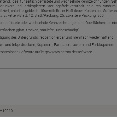
ftend. Ideal für zeitlich befristete und wechselnde Kennzeichnungen. Seh
erdruckern und Farbkopierern. Störungsfreie Verarbeitung durch Rundum-
fiziert, chlorfrei gebleicht, lösemittelfreier Haftkleber. Kostenlose Sof
ß. Etiketten/Blatt: 12. Blatt/Packung: 25. Etiketten/Packung: 300.
itlich befristete oder wechselnde Kennzeichnungen und Oberflächen, die ni
rflächen (glatt, trocken, staubfrei, unbeschädigt)
igung des Untergrunds, repositionierbar und mehrfach wieder haftend
er- und Inkjetdruckern, Kopierern, Farblaserdruckern und Farbkopierern
r kostenlosen Software auf http://www.herma.de/software
H10010