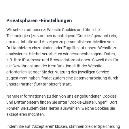
Skip
Skip
to
to
Content
Navigation
Privatsphären -Einstellungen
Wir setzen auf unserer Website Cookies und ähnliche
Technologien (zusammen nachfolgend "Cookies" genannt) ein,
Startseite
um u.a. Inhalte und Anzeigen zu personalisieren. Medien von
Papier, Versand & Pakete
Papier & Etiketten
Etiketten
Spezi
Drittanbietern einzubinden oder Zugriffe auf unsere Website zu
HERMA Robuste Etiketten 4693 Weiß Rechteckig 50
analysieren. Hierbei verarbeiten wir personenbezogene Daten,
Etiketten pro Packung
z.B. Ihre IP-Adresse und Browserinformationen. Soweit dies für
die Gewährleistung der Kernfunktionalität der Website
erforderlich ist oder Sie der Nutzung des jeweiligen Service
Marke:
HERMA
Artikelnr.:
5432805
zugestimmt haben, findet zudem eine Datenverarbeitung durch
unsere Partner ("Drittanbieter") statt.
Nähere Informationen zu den von uns eingebundenen Cookies
und Drittanbietern finden Sie unter "Cookie-Einstellungen". Dort
können Sie zudem detaillierter auswählen, welche Cookies Sie
akzeptieren möchten.
Indem Sie auf "Akzeptieren" klicken, stimmen Sie der Speicherung