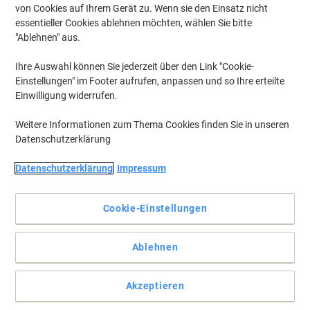
von Cookies auf Ihrem Gerät zu. Wenn sie den Einsatz nicht
essentieller Cookies ablehnen möchten, wählen Sie bitte
"Ablehnen" aus.
Ihre Auswahl können Sie jederzeit über den Link "Cookie-
Einstellungen" im Footer aufrufen, anpassen und so Ihre erteilte
Einwilligung widerrufen.
Weitere Informationen zum Thema Cookies finden Sie in unseren
Datenschutzerklärung
Datenschutzerklärung
Impressum
Strapazierfähig und wetterfest, stark haftend
Cookie-Einstellungen
Weiße strapazierfähige Folien-Etiketten. Für alle Laserdrucker,
Kopierer, Farblaserdrucker und Farbkopierer. Kostenlose
Softwarelösungen: www.herma.de/software
Ablehnen
Vollständige Beschreibung lesen
Akzeptieren
Wechseln und sparen mit unserer