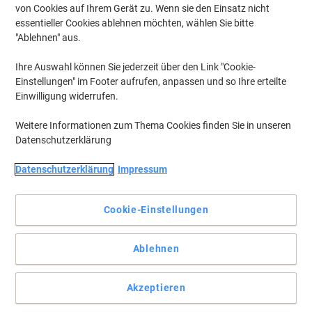
von Cookies auf Ihrem Gerät zu. Wenn sie den Einsatz nicht
essentieller Cookies ablehnen möchten, wählen Sie bitte
"Ablehnen" aus.
Ihre Auswahl können Sie jederzeit über den Link "Cookie-
Einstellungen" im Footer aufrufen, anpassen und so Ihre erteilte
Einwilligung widerrufen.
Weitere Informationen zum Thema Cookies finden Sie in unseren
Datenschutzerklärung
Datenschutzerklärung
Impressum
Weiße Ordneretiketten: Sicher haftend, auch bei häufigem
Ordnergebrauch. 100% blickdicht
Cookie-Einstellungen
Absolut blickdichtes Material, alte Ordnerbeschriftungen scheinen
nicht durch. Blanko: Ideal für Firmenlogo, Beschriftungen und
Ablehnen
Ordnungsvermerke. Sicher haftend, auch bei häufigem
Ordnergebrauch. Umweltfreundlich. Beste Druckergebnisse auf
allen PC-Druckern und Kopierern. Kostenlose Softwarelösungen:
Akzeptieren
www.herma.de/software.