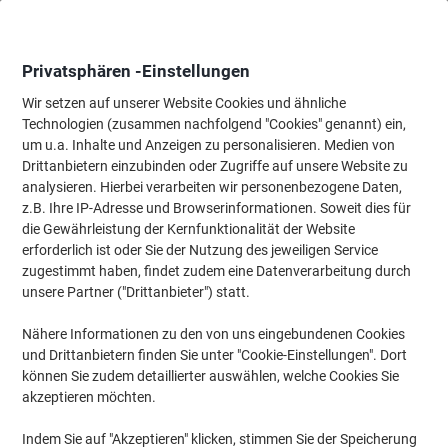
Skip
Skip
to
to
Content
Navigation
Privatsphären -Einstellungen
Wir setzen auf unserer Website Cookies und ähnliche
Technologien (zusammen nachfolgend "Cookies" genannt) ein,
Startseite
um u.a. Inhalte und Anzeigen zu personalisieren. Medien von
Ordnung & Archivierung
Ordner & Mappen
Ordner & Ringbüc
Drittanbietern einzubinden oder Zugriffe auf unsere Website zu
HERMA Special Ordneretiketten Selbstklebend Breit
analysieren. Hierbei verarbeiten wir personenbezogene Daten,
4284 DIN A4 19,2 x 6,1 cm Weiß 100 Blatt à 4 Etiketten
z.B. Ihre IP-Adresse und Browserinformationen. Soweit dies für
die Gewährleistung der Kernfunktionalität der Website
erforderlich ist oder Sie der Nutzung des jeweiligen Service
Marke:
HERMA
Artikelnr.:
4275936
zugestimmt haben, findet zudem eine Datenverarbeitung durch
unsere Partner ("Drittanbieter") statt.
Nähere Informationen zu den von uns eingebundenen Cookies
Nachhaltig
und Drittanbietern finden Sie unter "Cookie-Einstellungen". Dort
können Sie zudem detaillierter auswählen, welche Cookies Sie
akzeptieren möchten.
Indem Sie auf "Akzeptieren" klicken, stimmen Sie der Speicherung