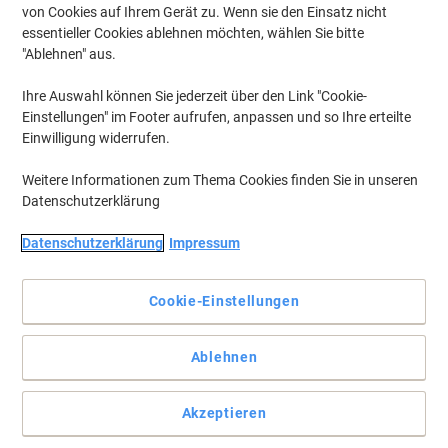
von Cookies auf Ihrem Gerät zu. Wenn sie den Einsatz nicht
essentieller Cookies ablehnen möchten, wählen Sie bitte
"Ablehnen" aus.
Ihre Auswahl können Sie jederzeit über den Link "Cookie-
Einstellungen" im Footer aufrufen, anpassen und so Ihre erteilte
Einwilligung widerrufen.
Weitere Informationen zum Thema Cookies finden Sie in unseren
Datenschutzerklärung
Datenschutzerklärung
Impressum
Markieren, adressieren und organisieren Sie mit Herma
Cookie-Einstellungen
Diese von A bis Z bedruckten 20 mm großen Etiketten mit lustigen
Gesichtern können zur Identifizierung von Dateien verwendet
werden.
Ablehnen
Vollständige Beschreibung lesen
Akzeptieren
Nur
zzgl. Versand
16,99 €
pro Pack