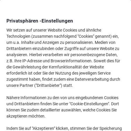
Skip
Skip
to
to
Content
Navigation
Privatsphären -Einstellungen
Wir setzen auf unserer Website Cookies und ähnliche
Technologien (zusammen nachfolgend "Cookies" genannt) ein,
Startseite
um u.a. Inhalte und Anzeigen zu personalisieren. Medien von
Papier, Versand & Pakete
Papier & Etiketten
Etiketten
Spezi
Drittanbietern einzubinden oder Zugriffe auf unsere Website zu
HERMA 4170 Nummernetiketten 0-9 25 mm Weiß 10
analysieren. Hierbei verarbeiten wir personenbezogene Daten,
Packungen mit 320 Etiketten
z.B. Ihre IP-Adresse und Browserinformationen. Soweit dies für
die Gewährleistung der Kernfunktionalität der Website
erforderlich ist oder Sie der Nutzung des jeweiligen Service
Marke:
HERMA
Artikelnr.:
1094513
zugestimmt haben, findet zudem eine Datenverarbeitung durch
unsere Partner ("Drittanbieter") statt.
Nähere Informationen zu den von uns eingebundenen Cookies
und Drittanbietern finden Sie unter "Cookie-Einstellungen". Dort
können Sie zudem detaillierter auswählen, welche Cookies Sie
akzeptieren möchten.
Indem Sie auf "Akzeptieren" klicken, stimmen Sie der Speicherung