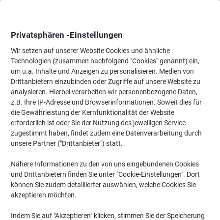
Skip
Skip
to
to
Content
Navigation
Privatsphären -Einstellungen
Wir setzen auf unserer Website Cookies und ähnliche
Technologien (zusammen nachfolgend "Cookies" genannt) ein,
Startseite
um u.a. Inhalte und Anzeigen zu personalisieren. Medien von
Papier, Versand & Pakete
Papier & Etiketten
Etiketten
Adres
Drittanbietern einzubinden oder Zugriffe auf unsere Website zu
HERMA Premium Universaletiketten 4657
analysieren. Hierbei verarbeiten wir personenbezogene Daten,
Selbstklebend DIN A4 Weiß 7 x 29,7 cm 100 Blatt à 3
z.B. Ihre IP-Adresse und Browserinformationen. Soweit dies für
Etiketten
die Gewährleistung der Kernfunktionalität der Website
erforderlich ist oder Sie der Nutzung des jeweiligen Service
zugestimmt haben, findet zudem eine Datenverarbeitung durch
Marke:
HERMA
Artikelnr.:
5432724
unsere Partner ("Drittanbieter") statt.
Nähere Informationen zu den von uns eingebundenen Cookies
und Drittanbietern finden Sie unter "Cookie-Einstellungen". Dort
Nachhaltig
können Sie zudem detaillierter auswählen, welche Cookies Sie
akzeptieren möchten.
Indem Sie auf "Akzeptieren" klicken, stimmen Sie der Speicherung