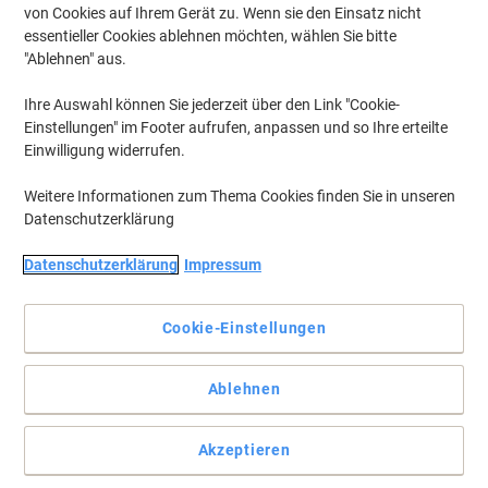
von Cookies auf Ihrem Gerät zu. Wenn sie den Einsatz nicht
essentieller Cookies ablehnen möchten, wählen Sie bitte
"Ablehnen" aus.
Ihre Auswahl können Sie jederzeit über den Link "Cookie-
Einstellungen" im Footer aufrufen, anpassen und so Ihre erteilte
Einwilligung widerrufen.
Weitere Informationen zum Thema Cookies finden Sie in unseren
Datenschutzerklärung
Datenschutzerklärung
Impressum
Cookie-Einstellungen
Premium Etiketten A4: Höchste Sicherheit, beste
Druckergebnisse, sichere Haftung
Perfekt für alle Laser- und Inkjetdrucker, Kopierer,
Ablehnen
Farblaserdrucker und Farbkopierer. Problemloser
Druckerdurchlauf für Laserdrucker und Inkjetdrucker getestet und
bestätigt durch den TÜV SÜD. Hoher Weißgrad, spürbar dicker.
Akzeptieren
Umweltschonend. Kostenlose Softwarelösungen:
www.herma.de/software.