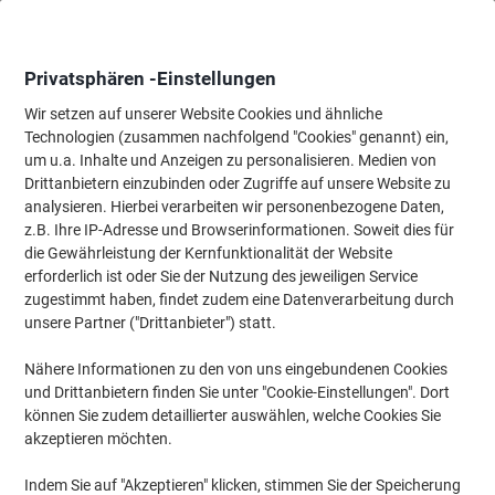
Skip
Skip
to
to
Content
Navigation
Privatsphären -Einstellungen
Wir setzen auf unserer Website Cookies und ähnliche
Technologien (zusammen nachfolgend "Cookies" genannt) ein,
Startseite
um u.a. Inhalte und Anzeigen zu personalisieren. Medien von
Papier, Versand & Pakete
Papier & Etiketten
Etiketten
Frank
Drittanbietern einzubinden oder Zugriffe auf unsere Website zu
HERMA Frankieretiketten 4318 Weiß 130 x 40 mm 500
analysieren. Hierbei verarbeiten wir personenbezogene Daten,
Blatt à 2 Etiketten
z.B. Ihre IP-Adresse und Browserinformationen. Soweit dies für
die Gewährleistung der Kernfunktionalität der Website
erforderlich ist oder Sie der Nutzung des jeweiligen Service
Marke:
HERMA
Artikelnr.:
SP-4318
zugestimmt haben, findet zudem eine Datenverarbeitung durch
unsere Partner ("Drittanbieter") statt.
Nähere Informationen zu den von uns eingebundenen Cookies
Nachhaltig
und Drittanbietern finden Sie unter "Cookie-Einstellungen". Dort
können Sie zudem detaillierter auswählen, welche Cookies Sie
akzeptieren möchten.
Indem Sie auf "Akzeptieren" klicken, stimmen Sie der Speicherung