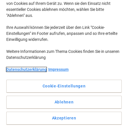
von Cookies auf Ihrem Gerät zu. Wenn sie den Einsatz nicht
essentieller Cookies ablehnen möchten, wählen Sie bitte
"Ablehnen" aus.
Ihre Auswahl können Sie jederzeit über den Link "Cookie-
Einstellungen" im Footer aufrufen, anpassen und so Ihre erteilte
Einwilligung widerrufen.
Weitere Informationen zum Thema Cookies finden Sie in unseren
Datenschutzerklärung
Datenschutzerklärung
Impressum
Posttechnisch zugelassen - Stempel sofort wischfest
Cookie-Einstellungen
HERMA Frankieretiketten doppelt, zwei Etiketten/Blatt. Zum
indirekten Freistempeln von großformatigem oder dickem
Postgut.
Ablehnen
Vollständige Beschreibung lesen
Akzeptieren
Umweltaussagen