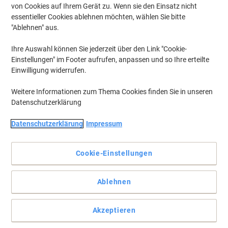
von Cookies auf Ihrem Gerät zu. Wenn sie den Einsatz nicht
essentieller Cookies ablehnen möchten, wählen Sie bitte
"Ablehnen" aus.
Ihre Auswahl können Sie jederzeit über den Link "Cookie-
Einstellungen" im Footer aufrufen, anpassen und so Ihre erteilte
Einwilligung widerrufen.
Weitere Informationen zum Thema Cookies finden Sie in unseren
Datenschutzerklärung
Datenschutzerklärung
Impressum
No Label-Look: Für optisch anspruchsvolle Anwendungen - wirkt
wie direkt bedruckt
Cookie-Einstellungen
Transparente matte Folienetiketten. Für alle Laserdrucker,
Kopierer, Farblaserdrucker und Farbkopierer. Kostenlose
Ablehnen
Softwarelösungen: www.herma.de/software
Vollständige Beschreibung lesen
Akzeptieren
Nur
zzgl. Versand
pro Pack