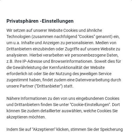
Skip
Skip
to
to
Content
Navigation
Privatsphären -Einstellungen
Wir setzen auf unserer Website Cookies und ähnliche
Technologien (zusammen nachfolgend "Cookies" genannt) ein,
Startseite
um u.a. Inhalte und Anzeigen zu personalisieren. Medien von
Papier, Versand & Pakete
Papier & Etiketten
Etiketten
Spezi
Drittanbietern einzubinden oder Zugriffe auf unsere Website zu
HERMA Special Etiketten 4681 Selbstklebend DIN A4
analysieren. Hierbei verarbeiten wir personenbezogene Daten,
Transparent 66 x 33,8 mm 25 Blatt à 24 Etiketten
z.B. Ihre IP-Adresse und Browserinformationen. Soweit dies für
die Gewährleistung der Kernfunktionalität der Website
erforderlich ist oder Sie der Nutzung des jeweiligen Service
Marke:
HERMA
Artikelnr.:
SP-4681
zugestimmt haben, findet zudem eine Datenverarbeitung durch
unsere Partner ("Drittanbieter") statt.
Nähere Informationen zu den von uns eingebundenen Cookies
und Drittanbietern finden Sie unter "Cookie-Einstellungen". Dort
können Sie zudem detaillierter auswählen, welche Cookies Sie
akzeptieren möchten.
Indem Sie auf "Akzeptieren" klicken, stimmen Sie der Speicherung