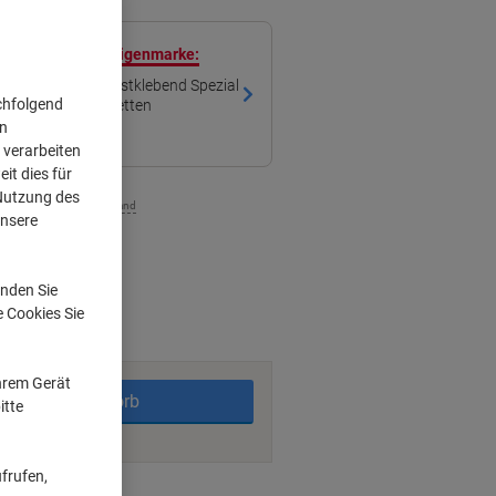
ren mit unserer Eigenmarke:
iketten 61274 Selbstklebend Spezial
chfolgend
100 Blatt à 2 Etiketten
on
 verarbeiten
it dies für
 Nutzung des
zzgl. Versand
unsere
nden Sie
rktage
e Cookies Sie
Ihrem Gerät
In den Warenkorb
itte
frufen,
ngsmöglichkeiten