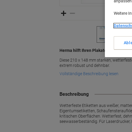
anpassen u
Weitere I
Datensch
Abl
Herma hilft Ihren Plakaten, jedes Wett
Diese 210 x 148 mm starken, wetterfest
extrem robust und dehnbar.
Vollständige Beschreibung lesen
Beschreibung
Wetterfeste Etiketten aus weißer, matte
Eigentumsetiketten, Schaufensteraufkle
kritischen Oberflächen. Wetterfest, de
seewasserbeständig. Für Laserdrucker,