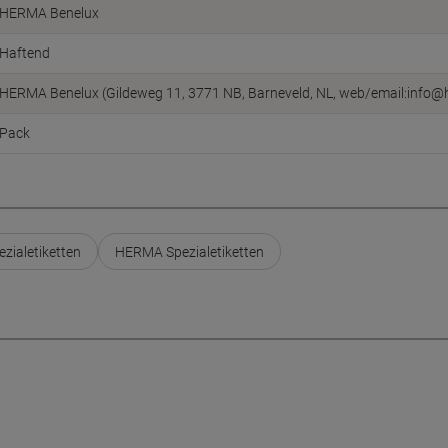
HERMA Benelux
Haftend
HERMA Benelux (Gildeweg 11, 3771 NB, Barneveld, NL, web/email:info@
Pack
zialetiketten
HERMA Spezialetiketten