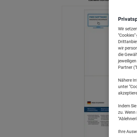
Privats
Wir setze
"Cookies" 
Drittanbie
wir perso
die Gewähr
jeweilige
Partner ("
Nähere In
unter "Coo
akzeptier
Indem Sie 
zu. Wenn s
"Ablehnen
Ihre Auswa