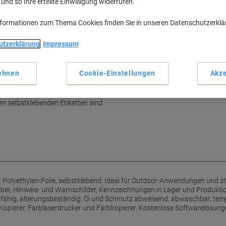
nd so Ihre erteilte Einwilligung widerrufen.
nformationen zum Thema Cookies finden Sie in unseren Datenschutzerkl
Haupteigenschaften
Wasserfeste Etiketten
utzerklärung
Impressum
Für Outdoor-Anwendungen
Extrem stark haftend
Dehnfähig und alterungsbes
ehnen
Cookie-Einstellungen
Akze
Mehr anzeigen
er zu überstehen
en selbstklebenden Etiketten sind
r Polyethylen-Folie, selbstklebend. Ideal für Outdoor-Anwendungen und s
ber, Hinweis- und Warnschilder, Kennzeichnungen in Lager und Produktio
hnfähig, alterungsbeständig, Öl und Schmutz abweisend, abwaschbar, tem
 Kopierer, Farblaserdrucker und Farbkopierer. Kostenlose Softwarelösu