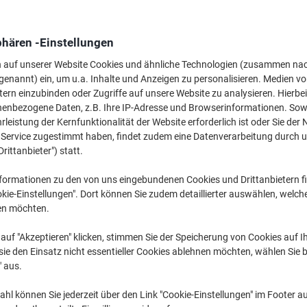
Wechseln und spa
phären -Einstellungen
Viking Universalet
n auf unserer Website Cookies und ähnliche Technologien (zusammen na
Weiß 21 x 14,8 cm 
genannt) ein, um u.a. Inhalte und Anzeigen zu personalisieren. Medien v
10,39 €
tern einzubinden oder Zugriffe auf unsere Website zu analysieren. Hierbei
nenbezogene Daten, z.B. Ihre IP-Adresse und Browserinformationen. Sowe
leistung der Kernfunktionalität der Website erforderlich ist oder Sie der
Nur
82,99 €
pro Pack
n Service zugestimmt haben, findet zudem eine Datenverarbeitung durch 
Drittanbieter") statt.
98,76 € inkl. USt
formationen zu den von uns eingebundenen Cookies und Drittanbietern fi
Aktuell verfügbar
Lieferung 3-4 We
kie-Einstellungen". Dort können Sie zudem detaillierter auswählen, welch
Versand durch Lieferanten
en möchten.
auf "Akzeptieren" klicken, stimmen Sie der Speicherung von Cookies auf 
Menge
ie den Einsatz nicht essentieller Cookies ablehnen möchten, wählen Sie b
" aus.
Zu einer Liste
hl können Sie jederzeit über den Link "Cookie-Einstellungen" im Footer au
Lieferinformationen
Zahlu