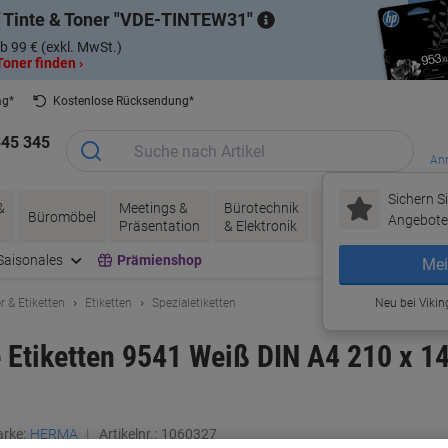
 Tinte & Toner
VDE-TINTEW31
b 99 € (exkl. MwSt.)
oner finden ›
ag*
Kostenlose Rücksendung*
345 345
Anm
Sichern Si
&
Meetings &
Bürotechnik
Tinte &
Papier, V
Büromöbel
Angebote 
Präsentation
& Elektronik
Toner
& Pakete
Saisonales
Prämienshop
Mei
r & Etiketten
Etiketten
Spezialetiketten
Neu bei Vikin
tiketten 9541 Weiß DIN A4 210 x 14
rke:
HERMA
Artikelnr.:
1060327