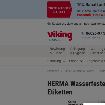
Skip
Skip
10% Rabatt auf
to
to
Content
Navigation
Bei einem Einkauf a
Passende Tinte & T
Kostenlose Lieferung am nächsten Werkt
3 Jahre Garantie auf alle Produkte
06026-97 
Kundenservice
Bewirtung
Reinigung
Wartung 
& Küche
& Hygiene
Sicherheit
Beratung
Shops
Angebote & 
Startseite
Papier, Versand & Pakete
Papie
HERMA Wasserfeste E
Etiketten
Ma