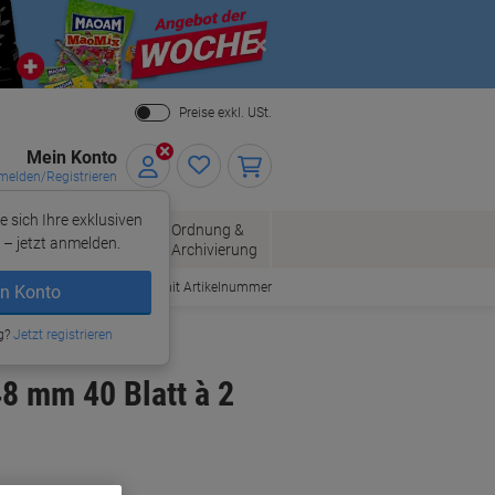
Close
Preise exkl. USt.
Mein Konto
elden/Registrieren
e sich Ihre exklusiven
ersand
Ordnung &
Bürobedarf
– jetzt anmelden.
Archivierung
Bestellen mit Artikelnummer
n Konto
g?
Jetzt registrieren
8 mm 40 Blatt à 2