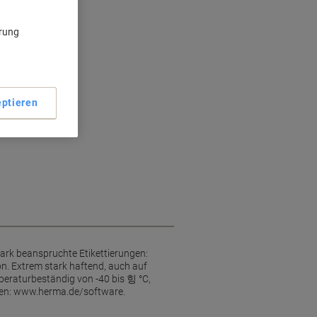
ärung
tändig
ptieren
tark beanspruchte Etikettierungen:
n. Extrem stark haftend, auch auf
peraturbeständig von -40 bis 힝 °C,
ngen: www.herma.de/software.