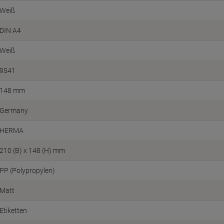
Weiß
DIN A4
Weiß
9541
148 mm
Germany
HERMA
210 (B) x 148 (H) mm
PP (Polypropylen)
Matt
Etiketten