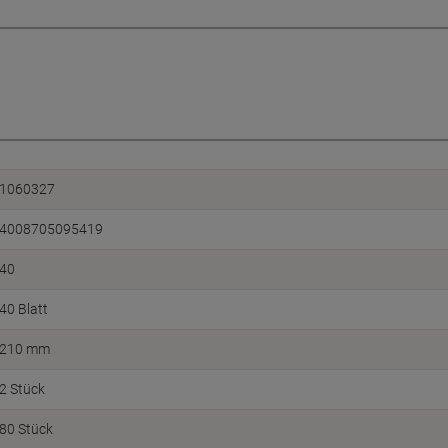
1060327
4008705095419
40
40 Blatt
210 mm
2 Stück
80 Stück