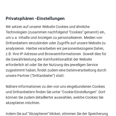
Skip
Skip
to
to
Content
Navigation
Privatsphären -Einstellungen
Wir setzen auf unserer Website Cookies und ähnliche
Technologien (zusammen nachfolgend "Cookies" genannt) ein,
Startseite
um u.a. Inhalte und Anzeigen zu personalisieren. Medien von
Meetings & Präsentation
Meetings & Präsentation
Zubehör fü
Drittanbietern einzubinden oder Zugriffe auf unsere Website zu
HERMA Namensschilder 4588 Weiß Rechteckig 88,9 x
analysieren. Hierbei verarbeiten wir personenbezogene Daten,
33,8 mm 10 Blatt à 10 Etiketten
z.B. Ihre IP-Adresse und Browserinformationen. Soweit dies für
die Gewährleistung der Kernfunktionalität der Website
erforderlich ist oder Sie der Nutzung des jeweiligen Service
Marke:
HERMA
Artikelnr.:
1060437
zugestimmt haben, findet zudem eine Datenverarbeitung durch
unsere Partner ("Drittanbieter") statt.
Nähere Informationen zu den von uns eingebundenen Cookies
und Drittanbietern finden Sie unter "Cookie-Einstellungen". Dort
können Sie zudem detaillierter auswählen, welche Cookies Sie
akzeptieren möchten.
Indem Sie auf "Akzeptieren" klicken, stimmen Sie der Speicherung