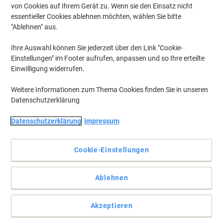
von Cookies auf Ihrem Gerät zu. Wenn sie den Einsatz nicht
essentieller Cookies ablehnen möchten, wählen Sie bitte
"Ablehnen" aus.
Ihre Auswahl können Sie jederzeit über den Link "Cookie-
Einstellungen" im Footer aufrufen, anpassen und so Ihre erteilte
Einwilligung widerrufen.
Weitere Informationen zum Thema Cookies finden Sie in unseren
Datenschutzerklärung
Datenschutzerklärung
Impressum
Drucken und verwenden Sie umweltfreundliche Etiketten mit
Herma
Cookie-Einstellungen
Diese weißen, herausnehmbaren farbigen Etiketten sind 88,9 x
33,8 mm und eignen sich perfekt für Namensschilder.
Ablehnen
Vollständige Beschreibung lesen
Nur
Akzeptieren
zzgl. Versand
20,49 €
pro Pack