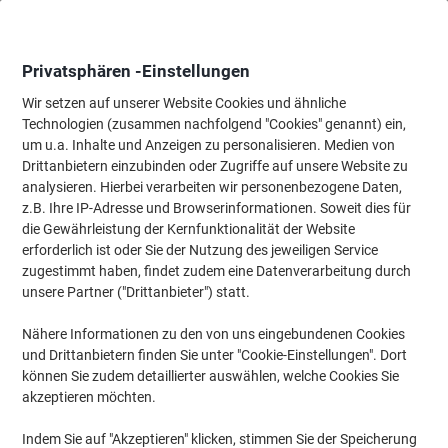
Skip
Skip
to
to
Content
Navigation
Privatsphären -Einstellungen
Wir setzen auf unserer Website Cookies und ähnliche
Technologien (zusammen nachfolgend "Cookies" genannt) ein,
Startseite
um u.a. Inhalte und Anzeigen zu personalisieren. Medien von
Papier, Versand & Pakete
Papier & Etiketten
Etiketten
Spezi
Drittanbietern einzubinden oder Zugriffe auf unsere Website zu
HERMA Wetterfeste Etiketten 4581 DIN A4 Weiß
analysieren. Hierbei verarbeiten wir personenbezogene Daten,
Rechteckig 48,3 x 25,4 mm 10 Blatt à 44 Etiketten
z.B. Ihre IP-Adresse und Browserinformationen. Soweit dies für
die Gewährleistung der Kernfunktionalität der Website
erforderlich ist oder Sie der Nutzung des jeweiligen Service
Marke:
HERMA
Artikelnr.:
1060276
zugestimmt haben, findet zudem eine Datenverarbeitung durch
unsere Partner ("Drittanbieter") statt.
Nähere Informationen zu den von uns eingebundenen Cookies
und Drittanbietern finden Sie unter "Cookie-Einstellungen". Dort
können Sie zudem detaillierter auswählen, welche Cookies Sie
akzeptieren möchten.
Indem Sie auf "Akzeptieren" klicken, stimmen Sie der Speicherung