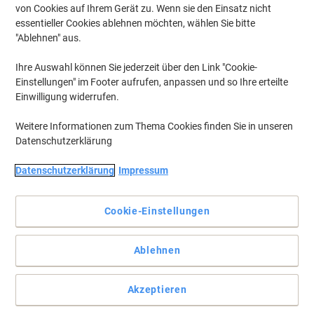
von Cookies auf Ihrem Gerät zu. Wenn sie den Einsatz nicht
essentieller Cookies ablehnen möchten, wählen Sie bitte
"Ablehnen" aus.
Ihre Auswahl können Sie jederzeit über den Link "Cookie-
Einstellungen" im Footer aufrufen, anpassen und so Ihre erteilte
Einwilligung widerrufen.
Weitere Informationen zum Thema Cookies finden Sie in unseren
Datenschutzerklärung
Datenschutzerklärung
Impressum
Cookie-Einstellungen
Perfekt für Außenwerbung durch widerstandsfähiges Material
Ablehnen
Diese wetterfesten Folienetiketten im Format 48,3 x 25,4 mm sind
wieder ablösbar und eignen sich daher perfekt für temporäre
Akzeptieren
Beschilderungen.