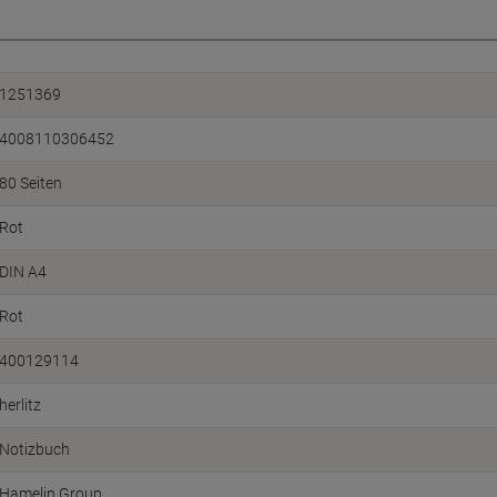
1251369
4008110306452
80 Seiten
Rot
DIN A4
Rot
400129114
herlitz
Notizbuch
Hamelin Group