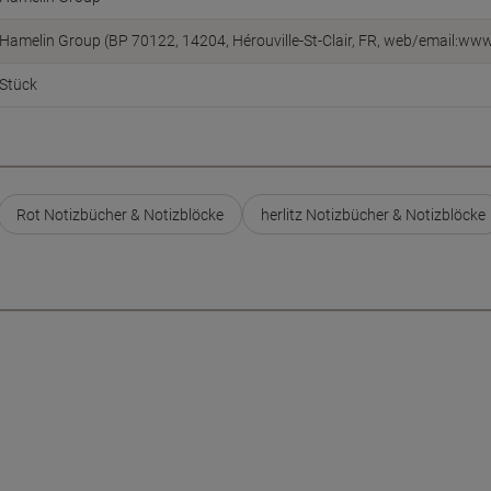
Hamelin Group (BP 70122, 14204, Hérouville-St-Clair, FR, web/email:w
Stück
Rot Notizbücher & Notizblöcke
herlitz Notizbücher & Notizblöcke