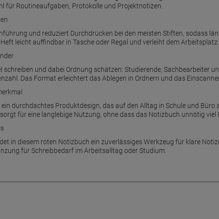
 für Routineaufgaben, Protokolle und Projektnotizen.
ben
nienführung und reduziert Durchdrücken bei den meisten Stiften, sodass l
eft leicht auffindbar in Tasche oder Regal und verleiht dem Arbeitsplatz
ender
 viel schreiben und dabei Ordnung schätzen: Studierende, Sachbearbeiter u
zahl. Das Format erleichtert das Ablegen in Ordnern und das Einscannen 
smerkmal
nd ein durchdachtes Produktdesign, das auf den Alltag in Schule und Büro
orgt für eine langlebige Nutzung, ohne dass das Notizbuch unnötig viel 
es
indet in diesem roten Notizbuch ein zuverlässiges Werkzeug für klare Not
gänzung für Schreibbedarf im Arbeitsalltag oder Studium.