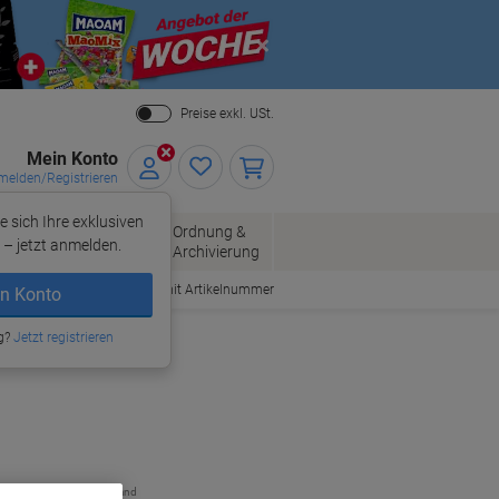
Close
Preise exkl. USt.
Mein Konto
elden/Registrieren
e sich Ihre exklusiven
ersand
Ordnung &
Bürobedarf
– jetzt anmelden.
Archivierung
Bestellen mit Artikelnummer
n Konto
g?
Jetzt registrieren
zzgl. Versand