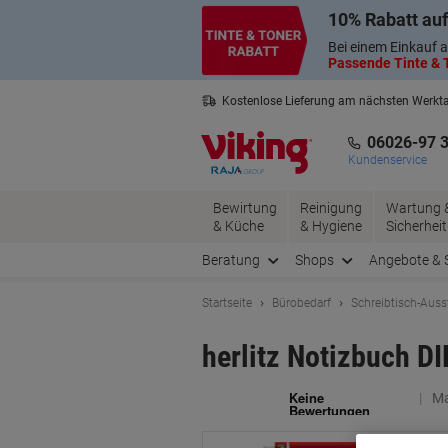
Skip
Skip
10% Rabatt auf
to
to
Content
Navigation
Bei einem Einkauf a
Passende Tinte & T
Kostenlose Lieferung am nächsten Werkt
3 Jahre Garantie auf alle Produkte
06026-97 
Kundenservice
Bewirtung
Reinigung
Wartung 
& Küche
& Hygiene
Sicherheit
Beratung
Shops
Angebote & 
Startseite
Bürobedarf
Schreibtisch-Auss
herlitz Notizbuch D
Ma