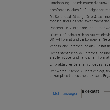
Handhabung und erleichtern die Auswahl
Komfortable Seiten für flüssiges Schrei
Die Seitenqualität sorgt für präzise Li
möglich sind. Das rote Cover macht das H
Passend für Studierende und Büroanw
Dieses Heft richtet sich an Nutzer, die
DIN A4 Format und der kompakten Seiten
Verlässliche Verarbeitung als Qualität
Herlitz steht für solide Verarbeitung u
stabilem Cover und handlichem Format s
Ein praktisches Detail am Ende des Tag
Wer Wert auf schnelle Übersicht legt, f
unkompliziert ist es eine praktische Er
Wird oft zusammen gekauft
Mehr anzeigen