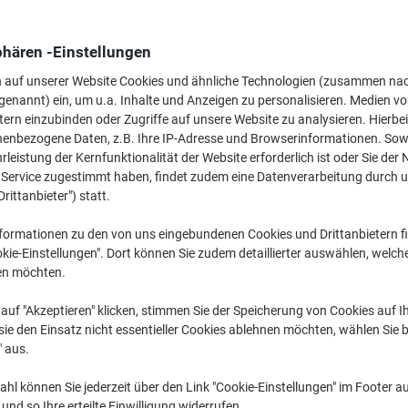
2,49 €
pro Stück
Ab 10 Stück
2,96 € inkl. USt
phären -Einstellungen
n auf unserer Website Cookies und ähnliche Technologien (zusammen na
Menge
exkl. USt
genannt) ein, um u.a. Inhalte und Anzeigen zu personalisieren. Medien v
Stück
1-4
3,09 €
tern einzubinden oder Zugriffe auf unsere Website zu analysieren. Hierbei
nenbezogene Daten, z.B. Ihre IP-Adresse und Browserinformationen. Sowe
Stück
5-9
2,79 €
-9%
leistung der Kernfunktionalität der Website erforderlich ist oder Sie der
n Service zugestimmt haben, findet zudem eine Datenverarbeitung durch 
Stück
10+
2,49 €
-19%
Drittanbieter") statt.
Aktuell verfügbar
Lieferung 2-3 We
formationen zu den von uns eingebundenen Cookies und Drittanbietern fi
kie-Einstellungen". Dort können Sie zudem detaillierter auswählen, welch
Menge
en möchten.
Zu einer Liste
auf "Akzeptieren" klicken, stimmen Sie der Speicherung von Cookies auf 
ie den Einsatz nicht essentieller Cookies ablehnen möchten, wählen Sie b
" aus.
Lieferinformationen
Zahlu
hl können Sie jederzeit über den Link "Cookie-Einstellungen" im Footer au
nd so Ihre erteilte Einwilligung widerrufen.