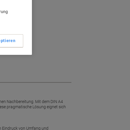
ärung
ptieren
ichen Nachbereitung. Mit dem DIN A4
iese pragmatische Lösung eignet sich
ten Eindruck von Umfang und