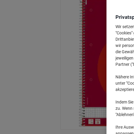
Privats
Wir setze
"Cookies" 
Drittanbie
wir perso
die Gewähr
jeweilige
Partner ("
Nähere In
unter "Coo
akzeptier
Indem Sie 
zu. Wenn s
"Ablehnen
Ihre Auswa
anpassen u