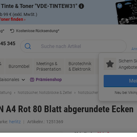
 Tinte & Toner
VDE-TINTEW31
b 99 € (exkl. MwSt.)
oner finden ›
ag*
Kostenlose Rücksendung*
345 345
Anm
Sichern Si
&
Meetings &
Bürotechnik
Tinte &
Papier, V
Büromöbel
Angebote 
Präsentation
& Elektronik
Toner
& Pakete
Saisonales
Prämienshop
Mei
tattung
Notizbücher, Notizblöcke & Zettel
Notizbücher & Notizblöcke
Neu bei Vikin
IN A4 Rot 80 Blatt abgerundete Ecken
rke:
herlitz
Artikelnr.:
1251369
Mehr Kaufen,
Mehr Sparen