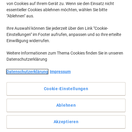
von Cookies auf Ihrem Gerät zu. Wenn sie den Einsatz nicht
essentieller Cookies ablehnen möchten, wählen Sie bitte
"Ablehnen" aus.
Ihre Auswahl können Sie jederzeit über den Link "Cookie-
Einstellungen" im Footer aufrufen, anpassen und so Ihre erteilte
Einwilligung widerrufen.
Weitere Informationen zum Thema Cookies finden Sie in unseren
Datenschutzerklärung
Datenschutzerklärung
Impressum
Übersicht und Ordnung garantiert
Cookie-Einstellungen
Der helit Hängeregistraturkorb bringt Ordnung in Ihre Unterlagen.
Sammeln Sie bis zu 40 Mappen in diesem praktischen, schwarzen
Korb.
Ablehnen
Vollständige Beschreibung lesen
Akzeptieren
Mehr Kaufen,
Mehr Sparen
zzgl. Versand
23,49 €
pro Stück
Ab 5 Stück