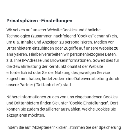
Skip
Skip
to
to
Content
Navigation
Privatsphären -Einstellungen
Wir setzen auf unserer Website Cookies und ähnliche
Technologien (zusammen nachfolgend "Cookies" genannt) ein,
Startseite
um u.a. Inhalte und Anzeigen zu personalisieren. Medien von
Ordnung & Archivierung
Ordner & Mappen
Hängemappen & Z
Drittanbietern einzubinden oder Zugriffe auf unsere Website zu
helit the rack Hängemappenbox DIN A4 40 Mappen
analysieren. Hierbei verarbeiten wir personenbezogene Daten,
Kunststoff Schwarz
z.B. Ihre IP-Adresse und Browserinformationen. Soweit dies für
die Gewährleistung der Kernfunktionalität der Website
erforderlich ist oder Sie der Nutzung des jeweiligen Service
Marke:
helit
Artikelnr.:
H61100
zugestimmt haben, findet zudem eine Datenverarbeitung durch
unsere Partner ("Drittanbieter") statt.
Nähere Informationen zu den von uns eingebundenen Cookies
und Drittanbietern finden Sie unter "Cookie-Einstellungen". Dort
können Sie zudem detaillierter auswählen, welche Cookies Sie
akzeptieren möchten.
Indem Sie auf "Akzeptieren" klicken, stimmen Sie der Speicherung