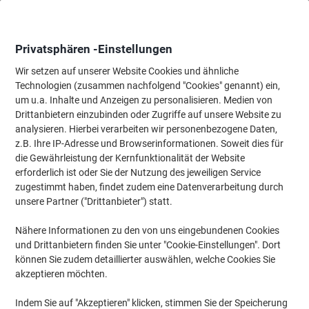
Skip
Skip
to
to
Content
Navigation
Privatsphären -Einstellungen
Wir setzen auf unserer Website Cookies und ähnliche
Technologien (zusammen nachfolgend "Cookies" genannt) ein,
Startseite
um u.a. Inhalte und Anzeigen zu personalisieren. Medien von
Reinigung & Hygiene
Reinigung & Hygiene
Mülleimer & Zube
Drittanbietern einzubinden oder Zugriffe auf unsere Website zu
Han Papierkorb GRIP/18190-05 grün Inhalt 18 Liter
analysieren. Hierbei verarbeiten wir personenbezogene Daten,
z.B. Ihre IP-Adresse und Browserinformationen. Soweit dies für
die Gewährleistung der Kernfunktionalität der Website
Marke:
HAN
Artikelnr.:
6660765
erforderlich ist oder Sie der Nutzung des jeweiligen Service
zugestimmt haben, findet zudem eine Datenverarbeitung durch
unsere Partner ("Drittanbieter") statt.
Nähere Informationen zu den von uns eingebundenen Cookies
und Drittanbietern finden Sie unter "Cookie-Einstellungen". Dort
können Sie zudem detaillierter auswählen, welche Cookies Sie
akzeptieren möchten.
Indem Sie auf "Akzeptieren" klicken, stimmen Sie der Speicherung