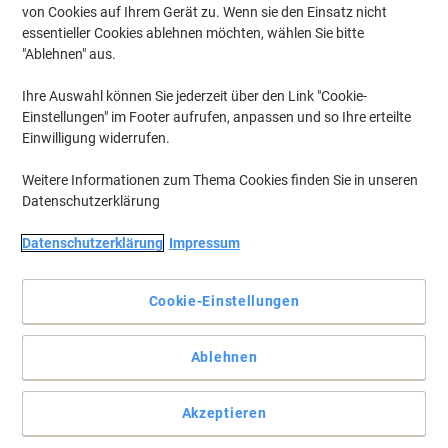
von Cookies auf Ihrem Gerät zu. Wenn sie den Einsatz nicht
essentieller Cookies ablehnen möchten, wählen Sie bitte
"Ablehnen" aus.
Ihre Auswahl können Sie jederzeit über den Link "Cookie-
Einstellungen" im Footer aufrufen, anpassen und so Ihre erteilte
Einwilligung widerrufen.
Weitere Informationen zum Thema Cookies finden Sie in unseren
Datenschutzerklärung
Datenschutzerklärung
Impressum
Ordnung muss sein
Mit umlaufenden Rand und Griffmulden. Aus antistatischem,
Cookie-Einstellungen
schwermetallfreiem, schlag- und bruchfestem Polypropylen (PP).
Größe: 312/237 x 350 mm (Ø x H).
Ablehnen
Vollständige Beschreibung lesen
Mehr Kaufen,
Mehr Sparen
zzgl. Versand
4,99 €
pro Stück
Akzeptieren
Ab 4 Stück
5,94 € inkl. USt