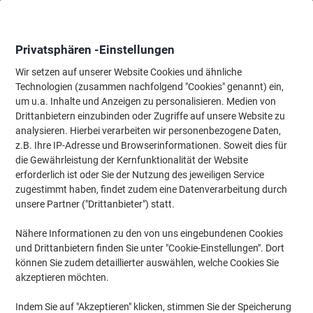
Skip
Skip
to
to
Content
Navigation
Privatsphären -Einstellungen
Wir setzen auf unserer Website Cookies und ähnliche
Technologien (zusammen nachfolgend "Cookies" genannt) ein,
Startseite
um u.a. Inhalte und Anzeigen zu personalisieren. Medien von
Büromöbel
Büromöbel
Schreibtische & Tische
Bürotisch-
Drittanbietern einzubinden oder Zugriffe auf unsere Website zu
Hammerbacher Verkettungsplatte Future Buche 800 x
analysieren. Hierbei verarbeiten wir personenbezogene Daten,
800 x 720 mm
z.B. Ihre IP-Adresse und Browserinformationen. Soweit dies für
die Gewährleistung der Kernfunktionalität der Website
erforderlich ist oder Sie der Nutzung des jeweiligen Service
Marke:
Hammerbacher
Artikelnr.:
F090A-BE
zugestimmt haben, findet zudem eine Datenverarbeitung durch
unsere Partner ("Drittanbieter") statt.
Nähere Informationen zu den von uns eingebundenen Cookies
Inkl. Aufbauservice
und Drittanbietern finden Sie unter "Cookie-Einstellungen". Dort
Nachhaltig
können Sie zudem detaillierter auswählen, welche Cookies Sie
akzeptieren möchten.
Indem Sie auf "Akzeptieren" klicken, stimmen Sie der Speicherung