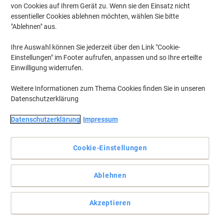
von Cookies auf Ihrem Gerät zu. Wenn sie den Einsatz nicht
essentieller Cookies ablehnen möchten, wählen Sie bitte
"Ablehnen" aus.
Schaffen Sie sich Ihre persönliche Schreibtischlandschaft
Ihre Auswahl können Sie jederzeit über den Link "Cookie-
Bauen Sie Ihre eigene Arbeitsfläche nach Lust und Laune aus.
Einstellungen" im Footer aufrufen, anpassen und so Ihre erteilte
Pflegeleicht und strapazierfähig!
Einwilligung widerrufen.
Vollständige Beschreibung lesen
Weitere Informationen zum Thema Cookies finden Sie in unseren
Mehr Kaufen,
Mehr Sparen
zzgl. Versand
Datenschutzerklärung
161,99 €
pro Stück
Ab 2 Stück
192,77 € inkl. USt
Datenschutzerklärung
Impressum
202,49 € / m exkl. USt
Si
Menge
exkl. USt
Cookie-Einstellungen
sp
Stück
1
169,99 €
Ablehnen
Stück
2+
161,99 €
-4%
Aktuell verfügbar
Vor 17:00 Uhr bestellt, Lieferzeit innerhalb von 14-17
Akzeptieren
Werktagen