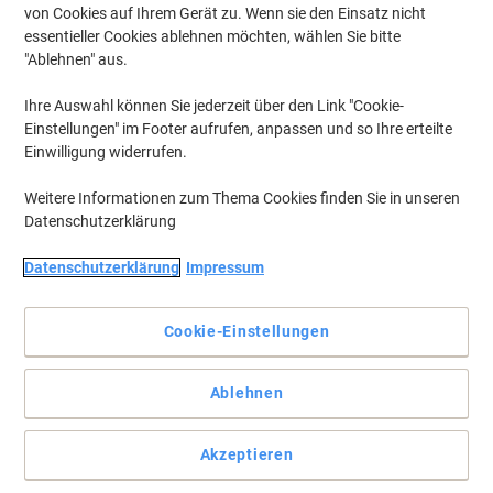
von Cookies auf Ihrem Gerät zu. Wenn sie den Einsatz nicht
essentieller Cookies ablehnen möchten, wählen Sie bitte
"Ablehnen" aus.
Ihre Auswahl können Sie jederzeit über den Link "Cookie-
Einstellungen" im Footer aufrufen, anpassen und so Ihre erteilte
Einwilligung widerrufen.
Weitere Informationen zum Thema Cookies finden Sie in unseren
Datenschutzerklärung
Datenschutzerklärung
Impressum
Cookie-Einstellungen
Hammerbacher bringt Ihnen Büromöbel mit Funktion und Stil
Der elegante Sitz-Stehschreibtisch VXBHM12/E/SS von
Ablehnen
Hammerbacher mit elektrisch höhenverstellbarem C-Fuß,
Eichearbeitsplatte und silbernem Gestell bietet flexible Ergonomie.
Vollständige Beschreibung lesen
Akzeptieren
Umweltaussagen