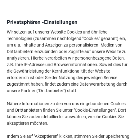
Skip
Skip
to
to
Content
Navigation
Privatsphären -Einstellungen
Wir setzen auf unserer Website Cookies und ähnliche
Technologien (zusammen nachfolgend "Cookies" genannt) ein,
Startseite
um u.a. Inhalte und Anzeigen zu personalisieren. Medien von
Büromöbel
Büromöbel
Schreibtische & Tische
Sitz Steh S
Drittanbietern einzubinden oder Zugriffe auf unsere Website zu
Hammerbacher XBHM VXBHM Elektrisch
analysieren. Hierbei verarbeiten wir personenbezogene Daten,
Höhenverstellbar Sitz-Stehschreibtisch Rechteckig
z.B. Ihre IP-Adresse und Browserinformationen. Soweit dies für
Eiche C-Fuß 1.200 (B) x 800 (T) x 1.290 (H) mm
die Gewährleistung der Kernfunktionalität der Website
Spanplatte, Stahl, Aluminium
erforderlich ist oder Sie der Nutzung des jeweiligen Service
zugestimmt haben, findet zudem eine Datenverarbeitung durch
unsere Partner ("Drittanbieter") statt.
Marke:
Hammerbacher
Artikelnr.:
7284392
Nähere Informationen zu den von uns eingebundenen Cookies
und Drittanbietern finden Sie unter "Cookie-Einstellungen". Dort
können Sie zudem detaillierter auswählen, welche Cookies Sie
Nachhaltig
akzeptieren möchten.
Indem Sie auf "Akzeptieren" klicken, stimmen Sie der Speicherung