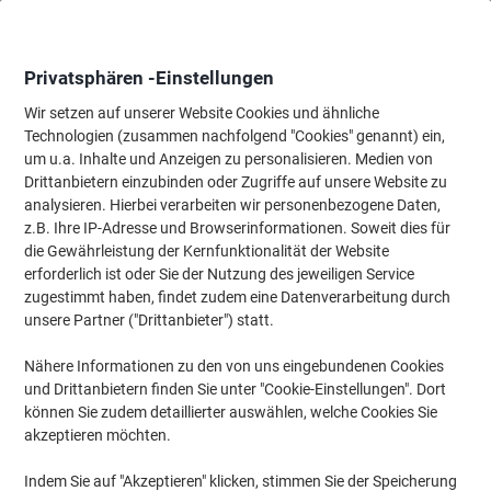
Skip
Skip
to
to
Content
Navigation
Privatsphären -Einstellungen
Wir setzen auf unserer Website Cookies und ähnliche
Technologien (zusammen nachfolgend "Cookies" genannt) ein,
Startseite
um u.a. Inhalte und Anzeigen zu personalisieren. Medien von
Büromöbel
Büromöbel
Schreibtische & Tische
Schreibtis
Drittanbietern einzubinden oder Zugriffe auf unsere Website zu
Hammerbacher VQS Höhenverstellbar Schreibtisch
analysieren. Hierbei verarbeiten wir personenbezogene Daten,
Rechteckig Buche 4 Metallfüße 1.200 (B) x 800 (T) x
z.B. Ihre IP-Adresse und Browserinformationen. Soweit dies für
810 (H) mm Spanplatte, Stahl
die Gewährleistung der Kernfunktionalität der Website
erforderlich ist oder Sie der Nutzung des jeweiligen Service
zugestimmt haben, findet zudem eine Datenverarbeitung durch
Marke:
Hammerbacher
Artikelnr.:
3131314
unsere Partner ("Drittanbieter") statt.
Nähere Informationen zu den von uns eingebundenen Cookies
und Drittanbietern finden Sie unter "Cookie-Einstellungen". Dort
Nachhaltig
können Sie zudem detaillierter auswählen, welche Cookies Sie
akzeptieren möchten.
Indem Sie auf "Akzeptieren" klicken, stimmen Sie der Speicherung