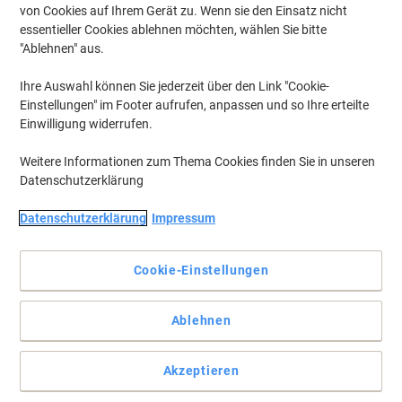
von Cookies auf Ihrem Gerät zu. Wenn sie den Einsatz nicht
essentieller Cookies ablehnen möchten, wählen Sie bitte
"Ablehnen" aus.
Ihre Auswahl können Sie jederzeit über den Link "Cookie-
Einstellungen" im Footer aufrufen, anpassen und so Ihre erteilte
Einwilligung widerrufen.
Weitere Informationen zum Thema Cookies finden Sie in unseren
Datenschutzerklärung
Datenschutzerklärung
Impressum
Möbellösungen von Hammerbacher für all ihre Ansprüche
Cookie-Einstellungen
Der höhenverstellbare Hammerbacher VQS Schreibtisch VQS12/6
mit Buche-Arbeitsplatte und silbernem Stahlgestell bietet
Ablehnen
professionelle Montageoptionen und formstabile Stabilität.
Vollständige Beschreibung lesen
Akzeptieren
Umweltaussagen