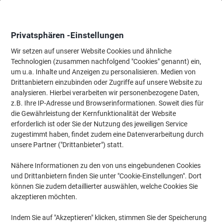
Skip
Skip
to
to
Content
Navigation
Privatsphären -Einstellungen
Wir setzen auf unserer Website Cookies und ähnliche
Technologien (zusammen nachfolgend "Cookies" genannt) ein,
Startseite
um u.a. Inhalte und Anzeigen zu personalisieren. Medien von
Büromöbel
Büromöbel
Schreibtische & Tische
Schreibtis
Drittanbietern einzubinden oder Zugriffe auf unsere Website zu
Hammerbacher Q Series VQS Höhenverstellbar
analysieren. Hierbei verarbeiten wir personenbezogene Daten,
Schreibtisch Rechteckig Grau 4 Metallfüße 1.600 (B) x
z.B. Ihre IP-Adresse und Browserinformationen. Soweit dies für
800 (T) x 810 (H) mm Spanplatte, Stahl
die Gewährleistung der Kernfunktionalität der Website
erforderlich ist oder Sie der Nutzung des jeweiligen Service
zugestimmt haben, findet zudem eine Datenverarbeitung durch
Marke:
Hammerbacher
Artikelnr.:
4350737
unsere Partner ("Drittanbieter") statt.
Nähere Informationen zu den von uns eingebundenen Cookies
und Drittanbietern finden Sie unter "Cookie-Einstellungen". Dort
Nachhaltig
können Sie zudem detaillierter auswählen, welche Cookies Sie
akzeptieren möchten.
Indem Sie auf "Akzeptieren" klicken, stimmen Sie der Speicherung