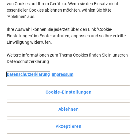
von Cookies auf Ihrem Gerät zu. Wenn sie den Einsatz nicht
essentieller Cookies ablehnen möchten, wählen Sie bitte
"Ablehnen" aus.
Ihre Auswahl können Sie jederzeit über den Link "Cookie-
Einstellungen" im Footer aufrufen, anpassen und so Ihre erteilte
Einwilligung widerrufen.
Weitere Informationen zum Thema Cookies finden Sie in unseren
Datenschutzerklärung
Datenschutzerklärung
Impressum
Möbellösungen von Hammerbacher für all ihre Ansprüche
Cookie-Einstellungen
Der graue Hammerbacher-Schreibtisch VQS16/5 aus Spanplatte
und Stahl mit 1.600 mm Breite ist höhenverstellbar und wird mit
Ablehnen
professionellem Fitter geliefert.
Vollständige Beschreibung lesen
Akzeptieren
Umweltaussagen