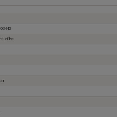
003442
chließbar
ber
A