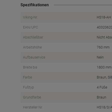
Spezifikationen
Viking-Nr.
HS18-AH
EAN/UPC
4032062
Abschließbar
Nicht Abs
Arbeitshöhe
760 mm
Aufbauservice
Nein
Breite bis
1800 mm
Farbe
Braun, Sil
Fußtyp
4 Füße
Grundfarbe
Braun
Hersteller Nr.
HS18/3/