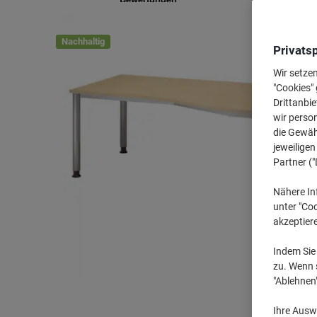
Nachhaltig
Privats
Wir setze
"Cookies" 
Drittanbie
wir perso
die Gewähr
jeweilige
Partner ("
Nähere In
unter "Coo
akzeptier
Indem Sie 
zu. Wenn s
"Ablehnen
Ihre Auswa