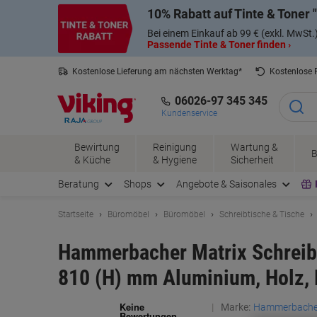
Skip
Skip
10% Rabatt auf Tinte & Toner
to
to
Content
Navigation
Bei einem Einkauf ab 99 € (exkl. MwSt.
Passende Tinte & Toner finden ›
Kostenlose Lieferung am nächsten Werktag*
Kostenlose
06026-97 345 345
Kundenservice
Bewirtung
Reinigung
Wartung &
B
& Küche
& Hygiene
Sicherheit
Beratung
Shops
Angebote & Saisonales
Startseite
Büromöbel
Büromöbel
Schreibtische & Tische
Hammerbacher Matrix Schreibti
810 (H) mm Aluminium, Holz, 
Marke:
Hammerbache