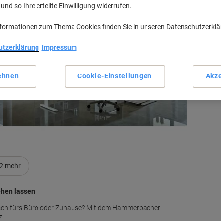
nd so Ihre erteilte Einwilligung widerrufen.
nformationen zum Thema Cookies finden Sie in unseren Datenschutzerkl
utzerklärung
Impressum
M
ehnen
Cookie-Einstellungen
Akze
2
mehr
ehen lassen
isch fürs Büro oder Zuhause? Mit dem Hammerbacher
z.