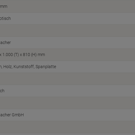
0 mm
btisch
acher
 x 1.000 (T) x 810 (H) mm
, Holz, Kunststoff, Spanplatte
sch
acher GmbH