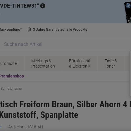
VDE-TINTEW31
)
 Rücksendung*
3 Jahre Garantie auf alle Produkte
Meetings &
Bürotechnik
Tinte &
üromöbel
Präsentation
& Elektronik
Toner
Prämienshop
Schreibtische
sch Freiform Braun, Silber Ahorn 4 F
Kunststoff, Spanplatte
r
Artikelnr.:
HS18-AH