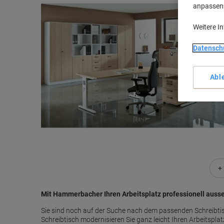
anpassen u
Weitere I
Datensch
Abl
+
Mit Hammerbacher Ihren Arbeitsplatz professionell auss
Sie sind noch auf der Suche nach dem passenden Schreibt
Schreibtisch modernisieren Sie ganz leicht Ihren Arbeitsplat