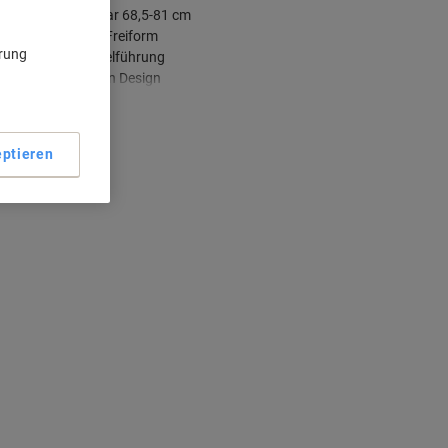
Höhenverstellbar 68,5-81 cm
Ergonomische Freiform
ärung
Integrierte Kabelführung
Modernes Ahorn Design
ehr anzeigen
ptieren