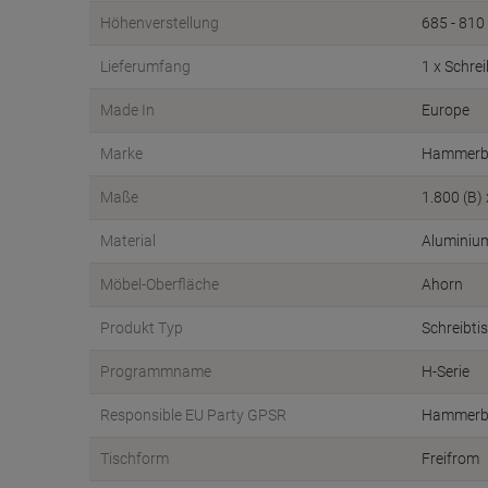
Höhenverstellung
685 - 81
Lieferumfang
1 x Schrei
Made In
Europe
Marke
Hammerb
Maße
1.800 (B)
Material
Aluminium
Möbel-Oberfläche
Ahorn
Produkt Typ
Schreibti
Programmname
H-Serie
Responsible EU Party GPSR
Hammerb
Tischform
Freifrom