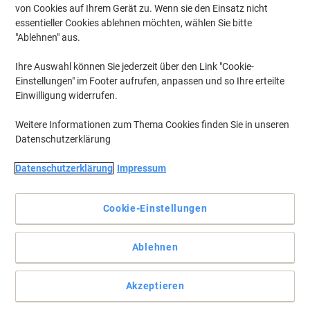
von Cookies auf Ihrem Gerät zu. Wenn sie den Einsatz nicht
essentieller Cookies ablehnen möchten, wählen Sie bitte
"Ablehnen" aus.
Erweitern sie ihren Schreibtisch
Ihre Auswahl können Sie jederzeit über den Link "Cookie-
Einstellungen" im Footer aufrufen, anpassen und so Ihre erteilte
Diese Tischplatte im viertel Kreis eignet sich hervorragend für den
Einwilligung widerrufen.
Ausbau Ihres Schreibtischs
Vollständige Beschreibung lesen
Weitere Informationen zum Thema Cookies finden Sie in unseren
Datenschutzerklärung
Mehr Kaufen,
Mehr Sparen
zzgl. Versand
154,99 €
pro Stück
Ab 2 Stück
Datenschutzerklärung
Impressum
184,44 € inkl. USt
Si
Menge
exkl. USt
Cookie-Einstellungen
sp
Stück
1
164,99 €
Ablehnen
Stück
2+
154,99 €
-6%
Akzeptieren
Aktuell verfügbar
Lieferung 5-8 Werktage