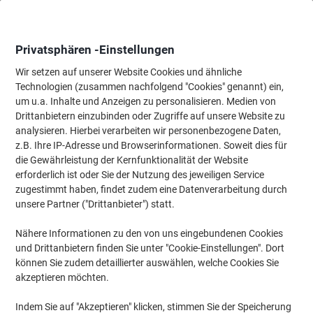
Skip
Skip
to
to
Content
Navigation
Privatsphären -Einstellungen
Wir setzen auf unserer Website Cookies und ähnliche
Technologien (zusammen nachfolgend "Cookies" genannt) ein,
Startseite
um u.a. Inhalte und Anzeigen zu personalisieren. Medien von
Büromöbel
Büromöbel
Schreibtische & Tische
Bürotisch-
Drittanbietern einzubinden oder Zugriffe auf unsere Website zu
Hammerbacher Verkettungsplatte Halbkreisförmig
analysieren. Hierbei verarbeiten wir personenbezogene Daten,
Walnuss 4 Füße 800 (B) x 800 (T) x 680 (H) mm
z.B. Ihre IP-Adresse und Browserinformationen. Soweit dies für
Melaminharzbeschichtete Spanplatte
die Gewährleistung der Kernfunktionalität der Website
erforderlich ist oder Sie der Nutzung des jeweiligen Service
zugestimmt haben, findet zudem eine Datenverarbeitung durch
Marke:
Hammerbacher
Artikelnr.:
8989688
unsere Partner ("Drittanbieter") statt.
Nähere Informationen zu den von uns eingebundenen Cookies
und Drittanbietern finden Sie unter "Cookie-Einstellungen". Dort
Nachhaltig
können Sie zudem detaillierter auswählen, welche Cookies Sie
akzeptieren möchten.
Indem Sie auf "Akzeptieren" klicken, stimmen Sie der Speicherung