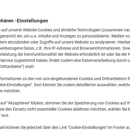
87
phären -Einstellungen
n auf unserer Website Cookies und ähnliche Technologien (zusammen na
genannt) ein, um u.a. Inhalte und Anzeigen zu personalisieren. Medien v
tern einzubinden oder Zugriffe auf unsere Website zu analysieren. Hierbei
nenbezogene Daten, z.B. Ihre IP-Adresse und Browserinformationen. Sowe
leistung der Kernfunktionalität der Website erforderlich ist oder Sie der
n Service zugestimmt haben, findet zudem eine Datenverarbeitung durch 
Ve
Drittanbieter") statt.
formationen zu den von uns eingebundenen Cookies und Drittanbietern fi
kie-Einstellungen". Dort können Sie zudem detaillierter auswählen, welch
en möchten.
auf "Akzeptieren" klicken, stimmen Sie der Speicherung von Cookies auf 
ie den Einsatz nicht essentieller Cookies ablehnen möchten, wählen Sie b
" aus.
H
gen für mehr Komfort und mehr Leistung auf der Arbeit.
hl können Sie jederzeit über den Link "Cookie-Einstellungen" im Footer au