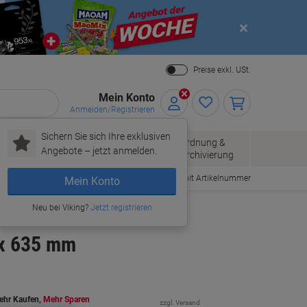
Close
Preise exkl. USt.
Mein Konto
Anmelden/Registrieren
Sichern Sie sich Ihre exklusiven
Papier, Versand
Ordnung &
Bürobedarf
Angebote – jetzt anmelden.
& Pakete
Archivierung
Bestellen mit Artikelnummer
Mein Konto
Neu bei Viking?
Jetzt registrieren
 x 635 mm
ehr Kaufen,
Mehr Sparen
zzgl. Versand