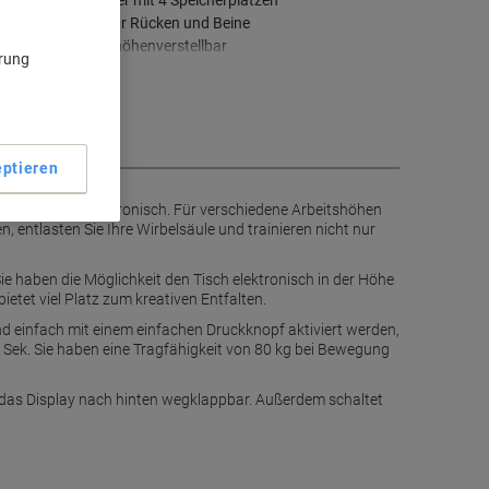
Memory-Schalter mit 4 Speicherplätzen
Ergonomisch für Rücken und Beine
63,5-128,5 cm höhenverstellbar
ärung
ehr anzeigen
ptieren
 XDSM Tische elektronisch. Für verschiedene Arbeitshöhen
, entlasten Sie Ihre Wirbelsäule und trainieren nicht nur
Sie haben die Möglichkeit den Tisch elektronisch in der Höhe
ietet viel Platz zum kreativen Entfalten.
und einfach mit einem einfachen Druckknopf aktiviert werden,
 Sek. Sie haben eine Tragfähigkeit von 80 kg bei Bewegung
t das Display nach hinten wegklappbar. Außerdem schaltet