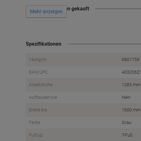
Wird oft zusammen gekauft
Mehr anzeigen
Spezifikationen
Viking-Nr.
6801759
EAN/UPC
4032062
Arbeitshöhe
1285 mm
Aufbauservice
Nein
Breite bis
1600 mm
Farbe
Grau
Fußtyp
T-Fuß