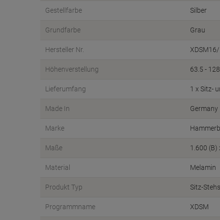
Gestellfarbe
Silber
Grundfarbe
Grau
Hersteller Nr.
XDSM16/
Höhenverstellung
63.5 - 12
Lieferumfang
1 x Sitz- 
Made In
Germany
Marke
Hammerb
Maße
1.600 (B)
Material
Melamin
Produkt Typ
Sitz-Steh
Programmname
XDSM