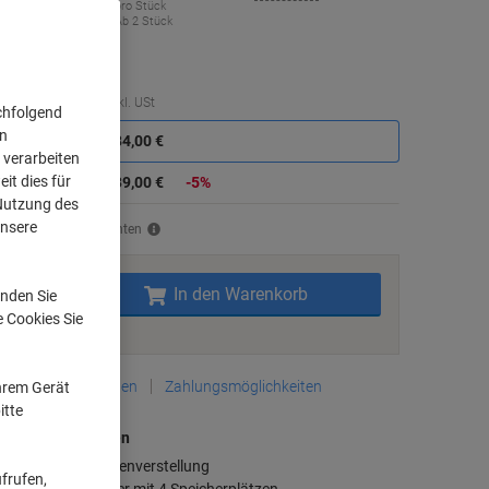
739,00 €
pro Stück
Ab 2 Stück
9,41 € inkl. USt
Sie
Menge
exkl. USt
chfolgend
sparen
on
Stück
1
784,00 €
 verarbeiten
it dies für
Stück
2+
739,00 €
-5%
 Nutzung des
unsere
rsand durch Lieferanten
Menge
In den Warenkorb
nden Sie
e Cookies Sie
Zu einer Liste
Lieferinformationen
Zahlungsmöglichkeiten
Ihrem Gerät
itte
aupteigenschaften
Elektrische Höhenverstellung
frufen,