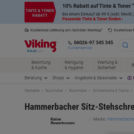
Skip
Skip
10% Rabatt auf Tinte & Toner
to
to
Content
Navigation
Bei einem Einkauf ab 99 € (exkl. MwSt.
Passende Tinte & Toner finden ›
Kostenlose Lieferung am nächsten Werktag*
Kostenlose
06026-97 345 345
Kundenservice
Bewirtung
Reinigung
Wartung &
B
& Küche
& Hygiene
Sicherheit
Beratung
Shops
Angebote & Saisonales
Startseite
Büromöbel
Büromöbel
Schreibtische & Tische
Hammerbacher Sitz-Stehschre
Marke:
Hammerbache