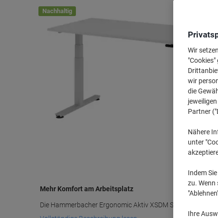
Nachhaltig
Privats
Wir setze
"Cookies" 
Drittanbie
wir perso
die Gewähr
jeweilige
Partner ("
Nähere In
unter "Coo
akzeptier
Indem Sie 
zu. Wenn s
Mehr Komfort am Arbeitsplatz
"Ablehnen
Die Hammerbacher Ergonomic Aktiv XSDM Schreibtische sor
Ihre Auswa