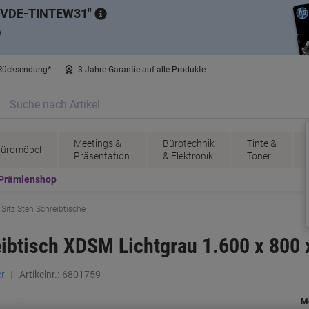
VDE-TINTEW31
)
 Rücksendung*
3 Jahre Garantie auf alle Produkte
Meetings &
Bürotechnik
Tinte &
üromöbel
Präsentation
& Elektronik
Toner
Prämienshop
Sitz Steh Schreibtische
ibtisch XDSM Lichtgrau 1.600 x 800
r
Artikelnr.:
6801759
M