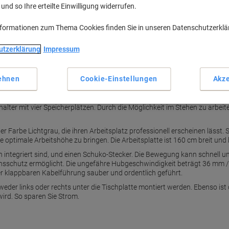
nd so Ihre erteilte Einwilligung widerrufen.
nformationen zum Thema Cookies finden Sie in unseren Datenschutzerkl
M
utzerklärung
Impressum
ehnen
Cookie-Einstellungen
Akze
ellen der Schreibtische zu ersparen, geschieht die Höhenverstellung der
ter mit vier Speicherplätzen. Durch die Möglichkeit im Stehen zu arbeiten
r Farbe Lichtgrau, die ihren Arbeitsplatz professionell erscheinen lässt. 
 optimale Arbeitshöhe zu bringen. Die Arbeitsplatte ist 160 cm breit und b
en integriert sind, und einen Schuko-Stecker. Die Bewegung kann schnell 
ionsschutz ermöglicht. Die ungefähre Hubgeschwindigkeit beträgt 36 mm /
er klappbaren Kabelführung sauber und ordentlich geführt.
eder links oder rechts unter die Tischplatte montiert werden. Ebenso is
ird. So sparen Sie Strom.