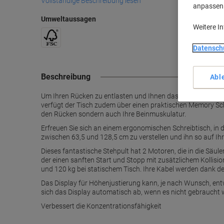
Vollständige Beschreibung lesen
anpassen u
Umweltaussagen
Weitere I
Datensch
Beschreibung
Abl
Um Ihren Rücken zu entlasten und Ihnen das manuelle Verst
verfügt der Tisch zudem über einen praktischen Memory Schal
den Rücken sondern auch Ihre Beinmuskulatur.
Erfreuen Sie sich an einem ergonomischen Schreibtisch, in de
zwischen 63,5 und 128,5 cm zu verstellen und ihn so auf Ihre
Dieses fantastische Stehpult hat 2 Motoren, die in die Säul
der einen sanften Start und Stopp mit zusätzlichem Kollis
und 120 kg bei statischem Tisch. Ihre Kabel werden dank d
Das Display für Höhenjustierung kann, je nach Wunsch, entw
sich das Display automatisch ab, wenn es nicht gebraucht w
Verbessert die Konzentrationsfähigkeit