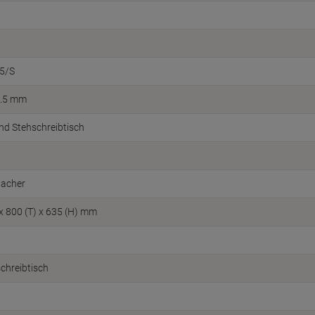
5/S
8.5 mm
und Stehschreibtisch
acher
 x 800 (T) x 635 (H) mm
schreibtisch