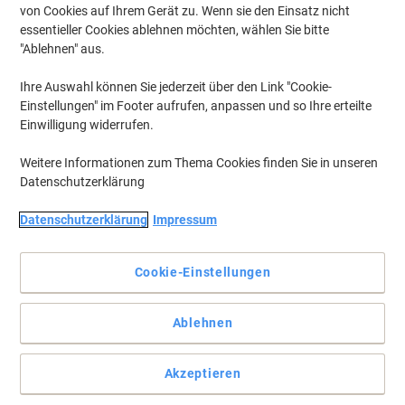
von Cookies auf Ihrem Gerät zu. Wenn sie den Einsatz nicht
essentieller Cookies ablehnen möchten, wählen Sie bitte
"Ablehnen" aus.
Ihre Auswahl können Sie jederzeit über den Link "Cookie-
Einstellungen" im Footer aufrufen, anpassen und so Ihre erteilte
Einwilligung widerrufen.
Weitere Informationen zum Thema Cookies finden Sie in unseren
Datenschutzerklärung
Datenschutzerklärung
Impressum
Ein Klassiker für jedes Büro
Cookie-Einstellungen
Der höhenverstellbare Hammerbacher-Schreibtisch VHS2E/3/S
der H‑Serie VHS mit Ahorn‑Arbeitsplatte und 4 Metallfüßen aus
Ablehnen
Stahl bietet stabile Ergonomie.
Vollständige Beschreibung lesen
Akzeptieren
Mehr Kaufen,
Mehr Sparen
zzgl. Versand
464,99 €
pro Stück