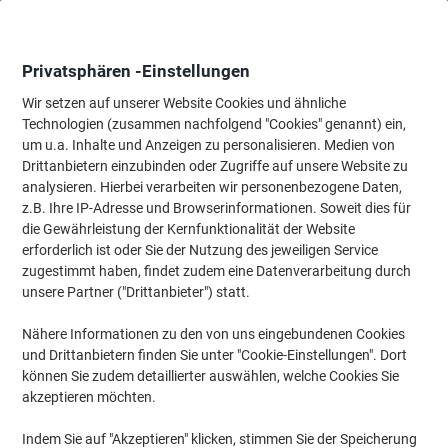
Skip
Skip
to
to
Content
Navigation
Privatsphären -Einstellungen
Wir setzen auf unserer Website Cookies und ähnliche
Technologien (zusammen nachfolgend "Cookies" genannt) ein,
Startseite
um u.a. Inhalte und Anzeigen zu personalisieren. Medien von
Büromöbel
Büromöbel
Schreibtische & Tische
Schreibtis
Drittanbietern einzubinden oder Zugriffe auf unsere Website zu
Hammerbacher H-Serie VHS Höhenverstellbar
analysieren. Hierbei verarbeiten wir personenbezogene Daten,
Schreibtisch Ahorn 4 Metallfüße 2.000 (B) x 1.000 (T) x
z.B. Ihre IP-Adresse und Browserinformationen. Soweit dies für
810 (H) mm Spanplatte, Stahl
die Gewährleistung der Kernfunktionalität der Website
erforderlich ist oder Sie der Nutzung des jeweiligen Service
zugestimmt haben, findet zudem eine Datenverarbeitung durch
Marke:
Hammerbacher
Artikelnr.:
1828475
unsere Partner ("Drittanbieter") statt.
Nähere Informationen zu den von uns eingebundenen Cookies
und Drittanbietern finden Sie unter "Cookie-Einstellungen". Dort
können Sie zudem detaillierter auswählen, welche Cookies Sie
akzeptieren möchten.
Indem Sie auf "Akzeptieren" klicken, stimmen Sie der Speicherung