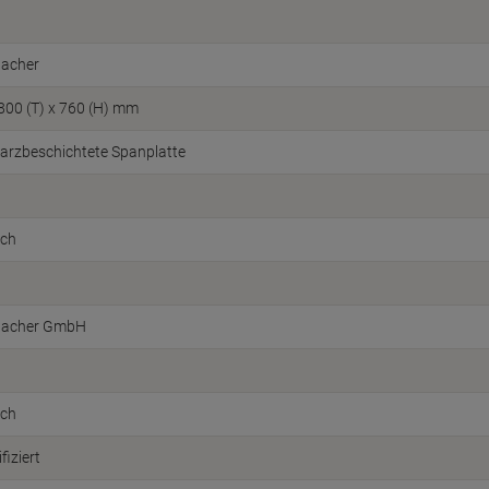
acher
 800 (T) x 760 (H) mm
arzbeschichtete Spanplatte
sch
acher GmbH
sch
fiziert