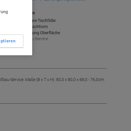
ärung
aupteigenschaften
Höhenverstellbare Tischfüße
Quadratische Tischform
Ahorn-Nachbildung Oberfläche
Inklusive Aufbau-Service
ptieren
ehr anzeigen
bau-Service. Maße (B x T x H): 80,0 x 80,0 x 68,0 - 76,0cm.