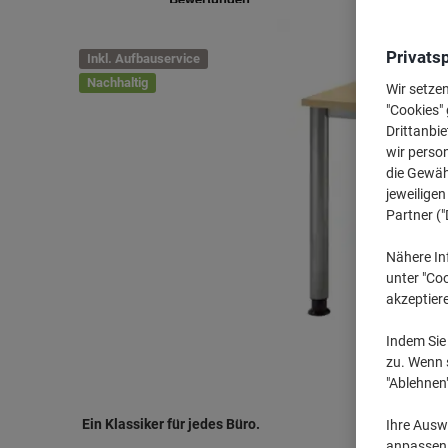
Privats
Inkl. Aufbauservice
Nachhaltig
Wir setze
"Cookies" 
Drittanbie
wir perso
die Gewähr
jeweilige
Partner ("
Nähere In
unter "Coo
akzeptier
Indem Sie 
zu. Wenn s
"Ablehnen
Ein Klassiker für jedes Büro.
Ihre Auswa
anpassen u