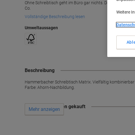
Ohne Schreibtisch geht im Büro gar nichts. Der rechteckige M
Co.
Weitere I
Vollständige Beschreibung lesen
Datensch
Umweltaussagen
Abl
Beschreibung
Hammerbacher Schreibtisch Matrix. Vielfältig kombinierbar f
Farbe: Ahorn-Nachbildung.
Wird oft zusammen gekauft
Mehr anzeigen