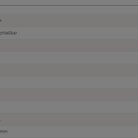
H
chließbar
A
0 mm