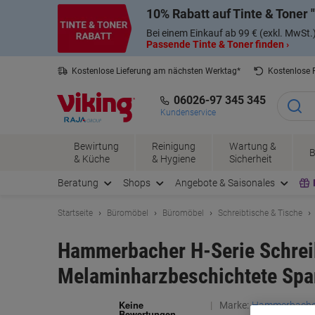
Skip
Skip
10% Rabatt auf Tinte & Toner
to
to
Content
Navigation
Bei einem Einkauf ab 99 € (exkl. MwSt.
Passende Tinte & Toner finden ›
Kostenlose Lieferung am nächsten Werktag*
Kostenlose
06026-97 345 345
Kundenservice
Bewirtung
Reinigung
Wartung &
B
& Küche
& Hygiene
Sicherheit
Beratung
Shops
Angebote & Saisonales
Startseite
Büromöbel
Büromöbel
Schreibtische & Tische
Hammerbacher H-Serie Schreib
Melaminharzbeschichtete Spa
Marke:
Hammerbache