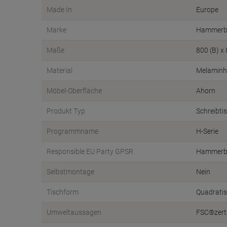
Made In
Europe
Marke
Hammerb
Maße
800 (B) x
Material
Melaminh
Möbel-Oberfläche
Ahorn
Produkt Typ
Schreibti
Programmname
H-Serie
Responsible EU Party GPSR
Hammerb
Selbstmontage
Nein
Tischform
Quadrati
Umweltaussagen
FSC®zerti