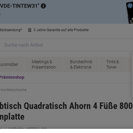
VDE-TINTEW31
)
 Rücksendung*
3 Jahre Garantie auf alle Produkte
Meetings &
Bürotechnik
Tinte &
üromöbel
Präsentation
& Elektronik
Toner
Prämienshop
Konferenztische
tisch Quadratisch Ahorn 4 Füße 800 
nplatte
r
Artikelnr.:
HS08A-AH