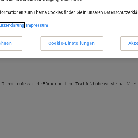
atrix Schreibtisch bietet einen festen Stand für PC, Telefon &
nformationen zum Thema Cookies finden Sie in unseren Datenschutzerkl
H
utzerklärung
Impressum
ehnen
Cookie-Einstellungen
Akze
M
ür eine professionelle Büroeinrichtung. Tischfuß höhenverstellbar. Mit Auf