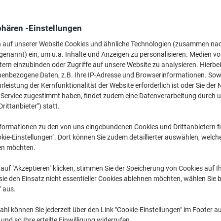
M
phären -Einstellungen
33
n auf unserer Website Cookies und ähnliche Technologien (zusammen na
genannt) ein, um u.a. Inhalte und Anzeigen zu personalisieren. Medien v
tern einzubinden oder Zugriffe auf unsere Website zu analysieren. Hierbei
nenbezogene Daten, z.B. Ihre IP-Adresse und Browserinformationen. Sowe
leistung der Kernfunktionalität der Website erforderlich ist oder Sie der
n Service zugestimmt haben, findet zudem eine Datenverarbeitung durch 
Drittanbieter") statt.
formationen zu den von uns eingebundenen Cookies und Drittanbietern fi
1
kie-Einstellungen". Dort können Sie zudem detaillierter auswählen, welch
en möchten.
Ve
auf "Akzeptieren" klicken, stimmen Sie der Speicherung von Cookies auf 
ie den Einsatz nicht essentieller Cookies ablehnen möchten, wählen Sie b
" aus.
hl können Sie jederzeit über den Link "Cookie-Einstellungen" im Footer au
nd so Ihre erteilte Einwilligung widerrufen.