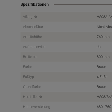
Spezifikationen
Viking-Nr.
HS08A-A
Abschließbar
Nicht Abs
Arbeitshöhe
760 mm
Aufbauservice
Ja
Breite bis
800 mm
Farbe
Braun
Fußtyp
4 Füße
Grundfarbe
Braun
Hersteller Nr.
HS08/3/
Höhenverstellung
680 - 76