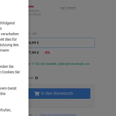
ehr Kaufen,
Mehr Sparen
zzgl. Versand
277,99 €
pro Stück
Ab 2 Stück
0,81 € inkl. USt
chfolgend
on
Sie
Menge
exkl. USt
 verarbeiten
sparen
it dies für
Stück
1
294,99 €
 Nutzung des
unsere
Stück
2+
277,99 €
-5%
Aktuell verfügbar
Vor 17:00 Uhr bestellt, Lieferzeit innerhalb von
nden Sie
4-17 Werktagen
e Cookies Sie
rsand durch Lieferanten
Ihrem Gerät
Menge
In den Warenkorb
itte
Zu einer Liste
frufen,
Lieferinformationen
Zahlungsmöglichkeiten