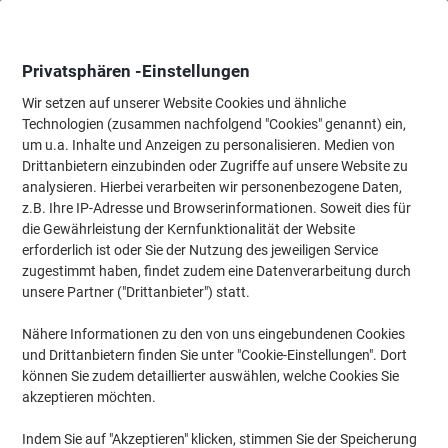
Skip
Skip
to
to
Content
Navigation
Privatsphären -Einstellungen
Wir setzen auf unserer Website Cookies und ähnliche
Technologien (zusammen nachfolgend "Cookies" genannt) ein,
Startseite
um u.a. Inhalte und Anzeigen zu personalisieren. Medien von
Büromöbel
Büromöbel
Schreibtische & Tische
Sitz Steh S
Drittanbietern einzubinden oder Zugriffe auf unsere Website zu
Hammerbacher O-Serie VOS Höhenverstellbar
analysieren. Hierbei verarbeiten wir personenbezogene Daten,
Schreibtisch Freiform Ahorn C-Fuß 1.800 (B) x 1.000
z.B. Ihre IP-Adresse und Browserinformationen. Soweit dies für
(T) x 850 (H) mm Spanplatte, Stahl
die Gewährleistung der Kernfunktionalität der Website
erforderlich ist oder Sie der Nutzung des jeweiligen Service
zugestimmt haben, findet zudem eine Datenverarbeitung durch
Marke:
Hammerbacher
Artikelnr.:
OS18A-AH
unsere Partner ("Drittanbieter") statt.
Nähere Informationen zu den von uns eingebundenen Cookies
und Drittanbietern finden Sie unter "Cookie-Einstellungen". Dort
Inkl. Aufbauservice
können Sie zudem detaillierter auswählen, welche Cookies Sie
Nachhaltig
akzeptieren möchten.
Indem Sie auf "Akzeptieren" klicken, stimmen Sie der Speicherung