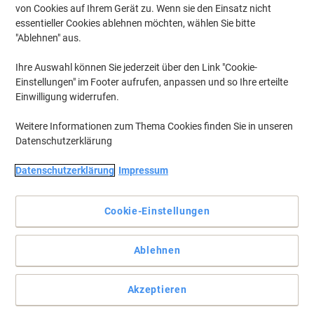
von Cookies auf Ihrem Gerät zu. Wenn sie den Einsatz nicht
essentieller Cookies ablehnen möchten, wählen Sie bitte
"Ablehnen" aus.
Ihre Auswahl können Sie jederzeit über den Link "Cookie-
Einstellungen" im Footer aufrufen, anpassen und so Ihre erteilte
Einwilligung widerrufen.
Weitere Informationen zum Thema Cookies finden Sie in unseren
Datenschutzerklärung
Datenschutzerklärung
Impressum
Dieser Klassiker für jedes Büro macht professionelles Arbeiten
Cookie-Einstellungen
leichter
Der höhenverstellbare Hammerbacher-Schreibtisch O‑Serie VOS
Ablehnen
mit Ahorn-Arbeitsplatte und C‑Fuß, Montage mit Aufbau-Service,
bietet flexible Freiform-Optionen.
Vollständige Beschreibung lesen
Akzeptieren
Umweltaussagen