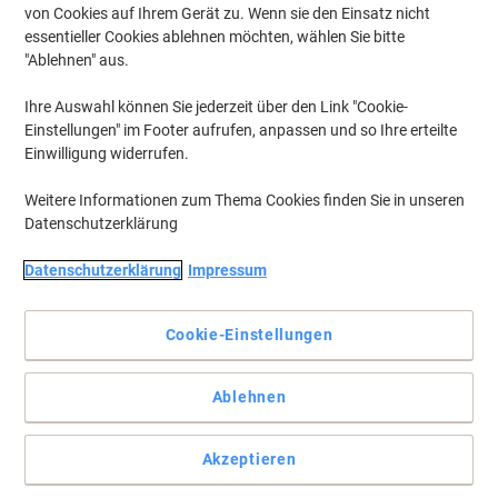
von Cookies auf Ihrem Gerät zu. Wenn sie den Einsatz nicht
essentieller Cookies ablehnen möchten, wählen Sie bitte
"Ablehnen" aus.
Eine praktische Erweiterung für Ihr Büro
Ihre Auswahl können Sie jederzeit über den Link "Cookie-
Einstellungen" im Footer aufrufen, anpassen und so Ihre erteilte
Statten Sie Ihr Büro mit dem stylishen Besprechungtisch von
Einwilligung widerrufen.
Hammerbacher aus.
Vollständige Beschreibung lesen
Weitere Informationen zum Thema Cookies finden Sie in unseren
Datenschutzerklärung
Umweltaussagen
Datenschutzerklärung
Impressum
Mehr Kaufen,
Mehr Sparen
zzgl. Versand
Cookie-Einstellungen
304,99 €
pro Stück
Ab 2 Stück
362,94 € inkl. USt
Ablehnen
Si
Menge
exkl. USt
sp
Akzeptieren
Stück
1
324,99 €