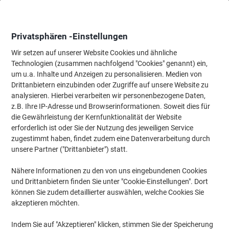
Skip
Skip
to
to
Content
Navigation
Privatsphären -Einstellungen
Wir setzen auf unserer Website Cookies und ähnliche
Technologien (zusammen nachfolgend "Cookies" genannt) ein,
Startseite
um u.a. Inhalte und Anzeigen zu personalisieren. Medien von
Büromöbel
Büromöbel
Schreibtische & Tische
Konferenzt
Drittanbietern einzubinden oder Zugriffe auf unsere Website zu
Hammerbacher Säulentisch Grau, Silber
analysieren. Hierbei verarbeiten wir personenbezogene Daten,
Melaminharzbeschichtete Spanplatte STF10 1.000 x
z.B. Ihre IP-Adresse und Browserinformationen. Soweit dies für
745 mm
die Gewährleistung der Kernfunktionalität der Website
erforderlich ist oder Sie der Nutzung des jeweiligen Service
zugestimmt haben, findet zudem eine Datenverarbeitung durch
Marke:
Hammerbacher
Artikelnr.:
1963204
unsere Partner ("Drittanbieter") statt.
Nähere Informationen zu den von uns eingebundenen Cookies
und Drittanbietern finden Sie unter "Cookie-Einstellungen". Dort
Nachhaltig
können Sie zudem detaillierter auswählen, welche Cookies Sie
akzeptieren möchten.
Indem Sie auf "Akzeptieren" klicken, stimmen Sie der Speicherung