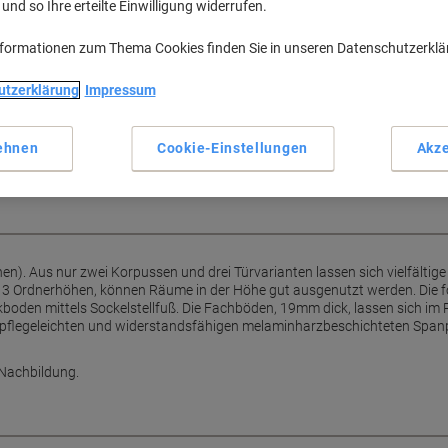
nd so Ihre erteilte Einwilligung widerrufen.
atrix Schrankwand oder als Einzelstück in Ihrem Büro einsetzen.
en Fachböden einen passgenauen Stand
H
nformationen zum Thema Cookies finden Sie in unseren Datenschutzerkl
utzerklärung
Impressum
ehnen
Cookie-Einstellungen
Akze
M
n). Aus nur zwei Korpussen und drei Türvarianten lassen sich vielfält
e 3 Ordnerhöhen, können Räume in der Höhe gut ausgenutzt werden. Die f
boden mittels Sockelstellfuß. Die Fachböden, 19mm dick, lassen sich im
s pflegeleichten und widerstandsfähigen melaminharzbeschichteten Span
-Nachbildung.