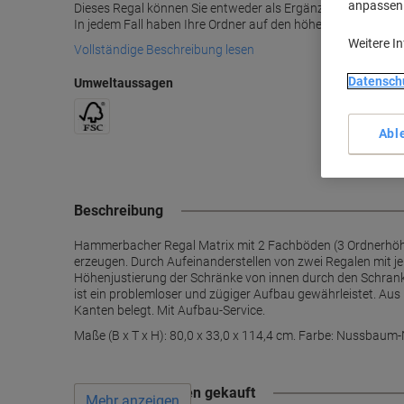
anpassen u
Dieses Regal können Sie entweder als Ergänzung zu Ihrer M
In jedem Fall haben Ihre Ordner auf den höhenverstellbar
Weitere I
Vollständige Beschreibung lesen
Datensch
Umweltaussagen
Abl
Beschreibung
Hammerbacher Regal Matrix mit 2 Fachböden (3 Ordnerhöhe
erzeugen. Durch Aufeinanderstellen von zwei Regalen mit j
Höhenjustierung der Schränke von innen durch den Schrank
ist ein problemloser und zügiger Aufbau gewährleistet. Au
Kanten belegt. Mit Aufbau-Service.
Maße (B x T x H): 80,0 x 33,0 x 114,4 cm. Farbe: Nussbaum
Wird oft zusammen gekauft
Mehr anzeigen