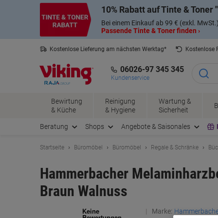
Skip
Skip
10% Rabatt auf Tinte & Toner
to
to
Content
Navigation
Bei einem Einkauf ab 99 € (exkl. MwSt.
Passende Tinte & Toner finden ›
Kostenlose Lieferung am nächsten Werktag*
Kostenlose
06026-97 345 345
Kundenservice
Bewirtung
Reinigung
Wartung &
B
& Küche
& Hygiene
Sicherheit
Beratung
Shops
Angebote & Saisonales
Startseite
Büromöbel
Büromöbel
Regale & Schränke
Büc
Hammerbacher Melaminharzbes
Braun Walnuss
Marke:
Hammerbache