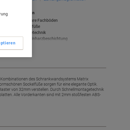
aupteigenschaften
ärung
Höhenverstellbare Fachböden
Elegante Sockelfüße
Schnellmontagetechnik
Robuste Melaminharzbeschichtung
ptieren
ehr anzeigen
ige Kombinationen des Schrankwandsystems Matrix
ormschönen Sockelfüße sorgen für eine elegante Optik.
 Raster von 32mm verstellen. Durch Schnellmontagetechnik
platten. Alle Vorderkanten sind mit 2mm stoßfesten ABS-