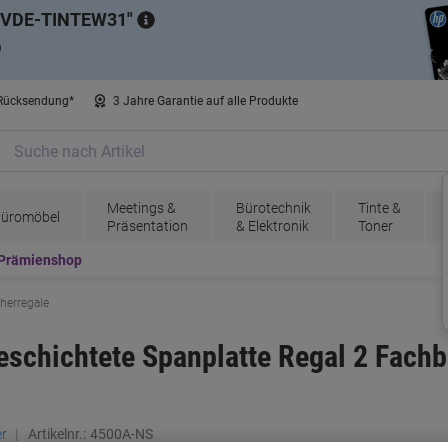
VDE-TINTEW31
)
 Rücksendung*
3 Jahre Garantie auf alle Produkte
Meetings &
Bürotechnik
Tinte &
üromöbel
Präsentation
& Elektronik
Toner
Prämienshop
herregale
chichtete Spanplatte Regal 2 Fachb
r
Artikelnr.:
4500A-NS