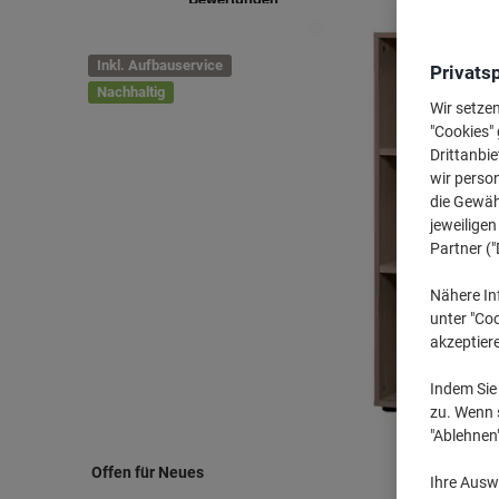
Inkl. Aufbauservice
Privats
Nachhaltig
Wir setze
"Cookies" 
Drittanbie
wir perso
die Gewähr
jeweilige
Partner ("
Nähere In
unter "Coo
akzeptier
Indem Sie 
zu. Wenn s
"Ablehnen
Offen für Neues
Ihre Auswa