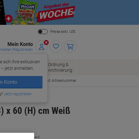
Close
Preise exkl. USt.
Mein Konto
elden/Registrieren
e sich Ihre exklusiven
ersand
Ordnung &
Bürobedarf
– jetzt anmelden.
Archivierung
Bestellen mit Artikelnummer
n Konto
g?
Jetzt registrieren
B) x 60 (H) cm Weiß
zzgl. Versand