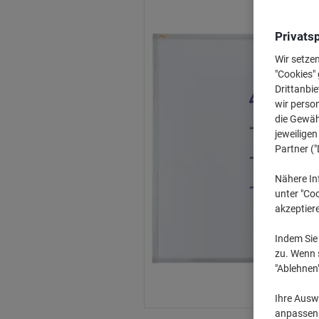
Privats
Wir setze
"Cookies" 
Drittanbie
wir perso
die Gewähr
jeweilige
Partner ("
Nähere In
unter "Coo
akzeptier
Indem Sie 
zu. Wenn s
"Ablehnen
Ihre Auswa
anpassen u