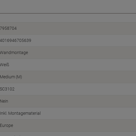
7958704
4016946705639
Wandmontage
Weiß
Medium (M)
SC3102
Nein
Inkl. Montagematerial
Europe