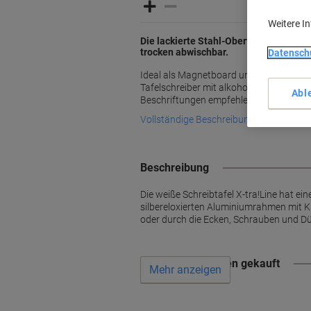
Weitere I
Die lackierte Stahl-Oberfläche ist mag
trocken abwischbar.
Datensch
Ideal als Magnetboard und für kurzfri
Tafelschreiber mit alkoholgelöster Tinte
Abl
Beschriftungen empfehlen wir unsere ema
Vollständige Beschreibung lesen
Beschreibung
Die weiße Schreibtafel X-tra!Line hat ei
silbereloxierten Aluminiumrahmen mit K
oder durch die Ecken, Schrauben und Dü
Wird oft zusammen gekauft
Mehr anzeigen