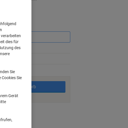
chfolgend
Sie
on
sparen
 verarbeiten
it dies für
 Nutzung des
unsere
%
nden Sie
rktage
e Cookies Sie
In den Warenkorb
Ihrem Gerät
itte
ngsmöglichkeiten
frufen,