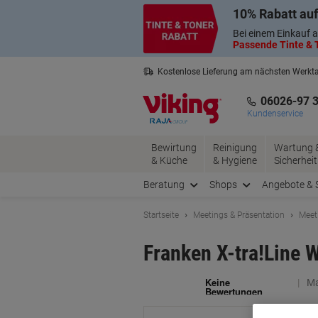
Skip
Skip
10% Rabatt auf
to
to
Content
Navigation
Bei einem Einkauf a
Passende Tinte & T
Kostenlose Lieferung am nächsten Werkt
3 Jahre Garantie auf alle Produkte
06026-97 
Kundenservice
Bewirtung
Reinigung
Wartung 
& Küche
& Hygiene
Sicherheit
Beratung
Shops
Angebote & 
Startseite
Meetings & Präsentation
Meet
Franken X-tra!Line 
Ma