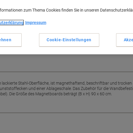
Lackierte Stahl-Oberfläche
nformationen zum Thema Cookies finden Sie in unseren Datenschutzerkl
Magnetisch haftend
Trocken abwischbar
nethaftend, beschriftbar und
utzerklärung
Impressum
Silbereloxierter Rahmen
Mehr anzeigen
stige Notizen durch FRANKEN
 geeignet. Für dauerhafte
ehnen
Cookie-Einstellungen
Akze
illierten Schreibtafeln.
ne lackierte Stahl-Oberfläche, ist magnethaftend, beschriftbar und trocken
unststoffecken und einer Ablageschale. Das Zubehör für die Wandbefest
bel). Die Größe des Magnetboards beträgt (B x H) 90 x 60 cm.