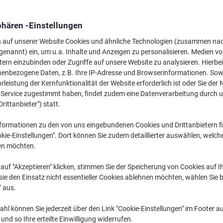
30,99 €
pro Stück
Ab 3 Stück
36,88 € inkl. USt
phären -Einstellungen
n auf unserer Website Cookies und ähnliche Technologien (zusammen na
Menge
exkl. USt
genannt) ein, um u.a. Inhalte und Anzeigen zu personalisieren. Medien v
tern einzubinden oder Zugriffe auf unsere Website zu analysieren. Hierbei
Stück
1
36,09 €
nenbezogene Daten, z.B. Ihre IP-Adresse und Browserinformationen. Sowe
Stück
leistung der Kernfunktionalität der Website erforderlich ist oder Sie der
2
33,59 €
-6%
n Service zugestimmt haben, findet zudem eine Datenverarbeitung durch 
Stück
3+
30,99 €
-14
Drittanbieter") statt.
formationen zu den von uns eingebundenen Cookies und Drittanbietern fi
Aktuell verfügbar
Lieferung 2-3 We
kie-Einstellungen". Dort können Sie zudem detaillierter auswählen, welch
Menge
en möchten.
Zu einer Liste
auf "Akzeptieren" klicken, stimmen Sie der Speicherung von Cookies auf 
ie den Einsatz nicht essentieller Cookies ablehnen möchten, wählen Sie b
" aus.
Lieferinformationen
Zahlu
hl können Sie jederzeit über den Link "Cookie-Einstellungen" im Footer au
Haupteigenschaften
nd so Ihre erteilte Einwilligung widerrufen.