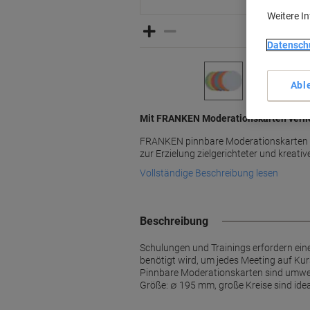
Weitere I
Datensch
Abl
Mit FRANKEN Moderationskarten verlie
FRANKEN pinnbare Moderationskarten bi
zur Erzielung zielgerichteter und kreati
Vollständige Beschreibung lesen
Beschreibung
Schulungen und Trainings erfordern ein
benötigt wird, um jedes Meeting auf Ku
Pinnbare Moderationskarten sind umweltf
Größe: ∅ 195 mm, große Kreise sind ideal