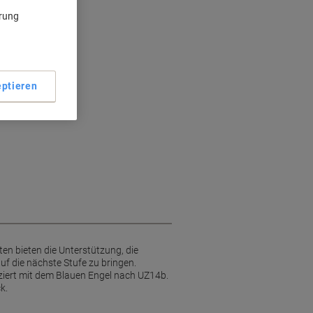
ärung
ptieren
en bieten die Unterstützung, die
f die nächste Stufe zu bringen.
iziert mit dem Blauen Engel nach UZ14b.
k.