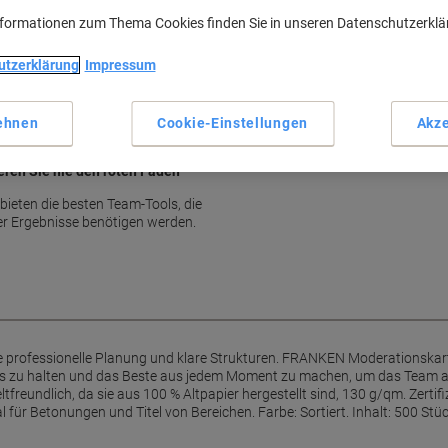
nformationen zum Thema Cookies finden Sie in unseren Datenschutzerkl
utzerklärung
Impressum
ehnen
Cookie-Einstellungen
Akze
ren Sie nie den roten Faden
eten die besten Team-Tools, die
ver Ergebnisse benötigen werden.
e professionelle Planung und klare Strukturen. FRANKEN Moderationskart
rs zu halten und das Beste aus jedem Moment zu machen, um das Team au
reundlich, da sie aus 100 % Altpapier hergestellt sind, 130 g/qm. Zertif
 für Betonungen und Titel von Bereichen. Farbe: Sortiert. Inhalt: 500 Stüc