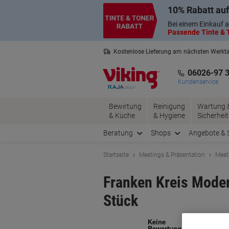
Skip
Skip
10% Rabatt auf
to
to
Content
Navigation
Bei einem Einkauf a
Passende Tinte & T
Kostenlose Lieferung am nächsten Werkt
3 Jahre Garantie auf alle Produkte
06026-97 
Kundenservice
Bewirtung
Reinigung
Wartung 
& Küche
& Hygiene
Sicherheit
Beratung
Shops
Angebote & 
Startseite
Meetings & Präsentation
Meet
Franken Kreis Moder
Stück
Ma