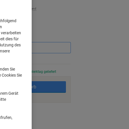
zzgl. Versand
chfolgend
on
 verarbeiten
Sie
it dies für
sparen
 Nutzung des
unsere
nden Sie
stellt, am nächsten Werktag geliefert
e Cookies Sie
In den Warenkorb
Ihrem Gerät
itte
ngsmöglichkeiten
frufen,