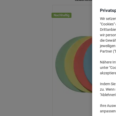
Privats
Nachhaltig
Wir setze
"Cookies" 
Drittanbie
wir perso
die Gewähr
jeweilige
Partner ("
Nähere In
unter "Coo
akzeptier
Indem Sie 
zu. Wenn s
"Ablehnen
Ihre Auswa
anpassen u