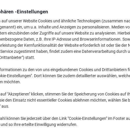
Mehr Kaufen,
Mehr Sparen
phären -Einstellungen
29,79 €
pro Pack
Ab 3 Pack
n auf unserer Website Cookies und ähnliche Technologien (zusammen na
35,45 € inkl. USt
genannt) ein, um u.a. Inhalte und Anzeigen zu personalisieren. Medien v
tern einzubinden oder Zugriffe auf unsere Website zu analysieren. Hierbei
Menge
exkl. USt
nenbezogene Daten, z.B. Ihre IP-Adresse und Browserinformationen. Sowe
leistung der Kernfunktionalität der Website erforderlich ist oder Sie der
Pack
1-2
31,79 €
n Service zugestimmt haben, findet zudem eine Datenverarbeitung durch 
Drittanbieter") statt.
Pack
3+
29,79 €
-6%
formationen zu den von uns eingebundenen Cookies und Drittanbietern fi
Aktuell verfügbar
Vor 17:00 Uhr be
kie-Einstellungen". Dort können Sie zudem detaillierter auswählen, welch
en möchten.
Menge
auf "Akzeptieren" klicken, stimmen Sie der Speicherung von Cookies auf 
Zu einer Liste
ie den Einsatz nicht essentieller Cookies ablehnen möchten, wählen Sie b
" aus.
Lieferinformationen
Zahlu
hl können Sie jederzeit über den Link "Cookie-Einstellungen" im Footer au
nd so Ihre erteilte Einwilligung widerrufen.