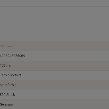
3833973
4016946056069
195 mm
Farbig sortiert
Mehrfarbig
500 Stück
Germany