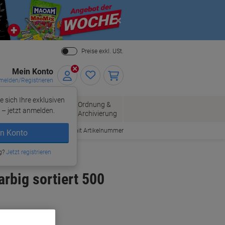
Close
Preise exkl. USt.
Mein Konto
elden/Registrieren
e sich Ihre exklusiven
ersand
Ordnung &
Bürobedarf
– jetzt anmelden.
Archivierung
Bestellen mit Artikelnummer
n Konto
behör
g?
Jetzt registrieren
rbig sortiert 500