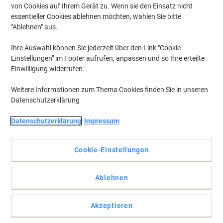
von Cookies auf Ihrem Gerät zu. Wenn sie den Einsatz nicht
essentieller Cookies ablehnen möchten, wählen Sie bitte
"Ablehnen" aus.
Ihre Auswahl können Sie jederzeit über den Link "Cookie-
Einstellungen" im Footer aufrufen, anpassen und so Ihre erteilte
Einwilligung widerrufen.
Weitere Informationen zum Thema Cookies finden Sie in unseren
Datenschutzerklärung
Datenschutzerklärung
Impressum
Cookie-Einstellungen
Mit FRANKEN Moderationskarten verlieren Sie nie den roten
Ablehnen
Faden
FRANKEN pinnbare Moderationskarten bieten die besten Team-
Akzeptieren
Tools, die zur Erzielung zielgerichteter und kreativer Ergebnisse
benötigen werden.