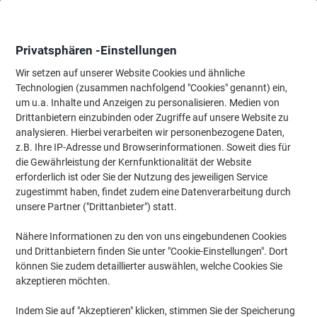
Skip
Skip
to
to
Content
Navigation
Privatsphären -Einstellungen
Wir setzen auf unserer Website Cookies und ähnliche
Technologien (zusammen nachfolgend "Cookies" genannt) ein,
Startseite
um u.a. Inhalte und Anzeigen zu personalisieren. Medien von
Meetings & Präsentation
Meetings & Präsentation
Zubehör fü
Drittanbietern einzubinden oder Zugriffe auf unsere Website zu
Franken Titelstreifen Moderationskarten 54,5 x 9,5 cm
analysieren. Hierbei verarbeiten wir personenbezogene Daten,
Papier Farbig sortiert 100 Stück
z.B. Ihre IP-Adresse und Browserinformationen. Soweit dies für
die Gewährleistung der Kernfunktionalität der Website
erforderlich ist oder Sie der Nutzung des jeweiligen Service
Marke:
Franken
Artikelnr.:
3443859
zugestimmt haben, findet zudem eine Datenverarbeitung durch
unsere Partner ("Drittanbieter") statt.
Nähere Informationen zu den von uns eingebundenen Cookies
Nachhaltig
und Drittanbietern finden Sie unter "Cookie-Einstellungen". Dort
können Sie zudem detaillierter auswählen, welche Cookies Sie
akzeptieren möchten.
Indem Sie auf "Akzeptieren" klicken, stimmen Sie der Speicherung