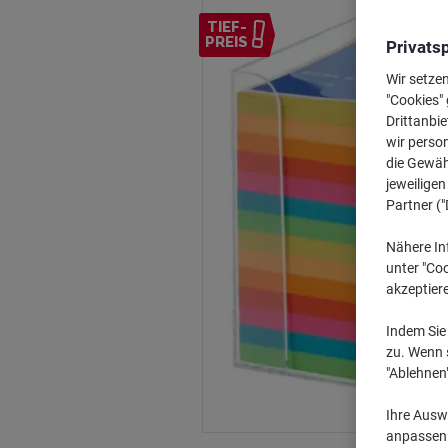
TIEF-
PREIS
Privats
Wir setze
"Cookies" 
Drittanbie
wir perso
die Gewähr
jeweilige
Partner ("
Nähere In
unter "Coo
akzeptier
Indem Sie 
zu. Wenn s
"Ablehnen
Ihre Auswa
anpassen u