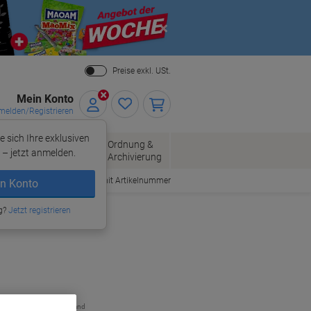
Close
Preise exkl. USt.
Mein Konto
elden/Registrieren
e sich Ihre exklusiven
ersand
Ordnung &
Bürobedarf
– jetzt anmelden.
Archivierung
Bestellen mit Artikelnummer
n Konto
g?
Jetzt registrieren
zzgl. Versand