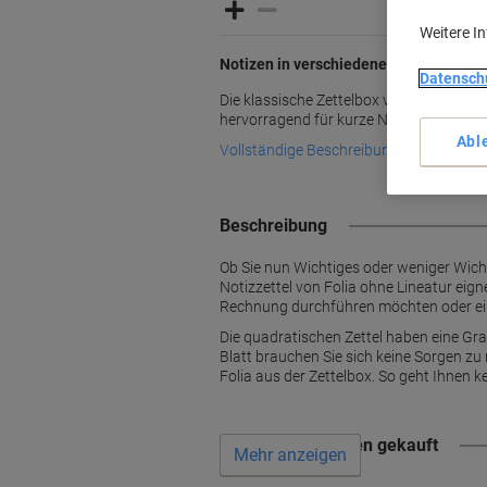
Weitere I
Notizen in verschiedenen Farben für di
Datensch
Die klassische Zettelbox von Folia passt
hervorragend für kurze Notizen im Arbei
Abl
Vollständige Beschreibung lesen
Beschreibung
Ob Sie nun Wichtiges oder weniger Wichti
Notizzettel von Folia ohne Lineatur eign
Rechnung durchführen möchten oder einf
Die quadratischen Zettel haben eine Gr
Blatt brauchen Sie sich keine Sorgen zu 
Folia aus der Zettelbox. So geht Ihnen ke
Wird oft zusammen gekauft
Mehr anzeigen