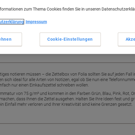
Farbige Vielfalt für bessere 
nformationen zum Thema Cookies finden Sie in unseren Datenschutzerkl
700 Blatt für langanhaltend
Kompakte Größe von 90 x 9
e perfekte Übersicht
utzerklärung
Impressum
Ideal für schnelle Notizen u
 in jedes Büro und eignet sich
Mehr anzeigen
tsalltag.
ehnen
Cookie-Einstellungen
Akze
ges notieren müssen – die Zettelbox von Folia sollten Sie auf jeden Fall 
en sich ideal für alle Arten von Notizen, egal ob Sie nun eine Telefonnumm
ach nur einen Einkaufszettel schreiben wollen.
ammatur von 75 g/m² und kommen in den Farben Grün, Blau, Pink, Rot, Or
machen, dass Ihnen die Zettel ausgehen. Halten Sie Ihre Ideen fest und gr
in Einfall mehr verloren und Ihrer Kreativität sind keine Grenzen gesetzt.