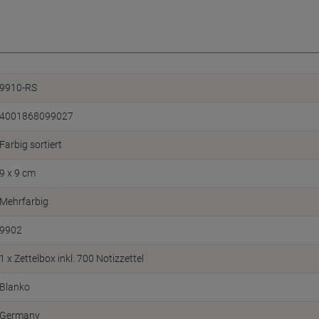
9910-RS
4001868099027
Farbig sortiert
9 x 9 cm
Mehrfarbig
9902
1 x Zettelbox inkl. 700 Notizzettel
Blanko
Germany