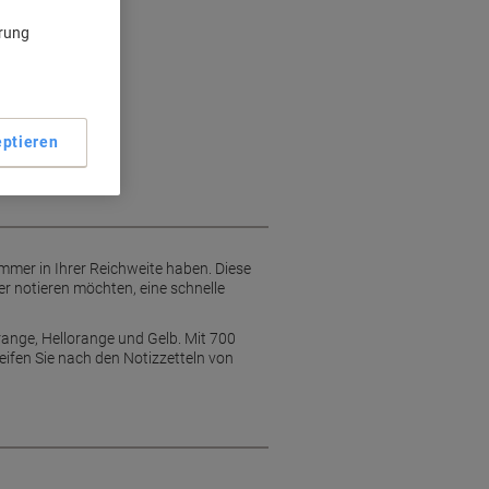
Organisation
ärung
en Gebrauch
0 mm
nd Erinnerungen
ptieren
immer in Ihrer Reichweite haben. Diese
er notieren möchten, eine schnelle
ange, Hellorange und Gelb. Mit 700
eifen Sie nach den Notizzetteln von