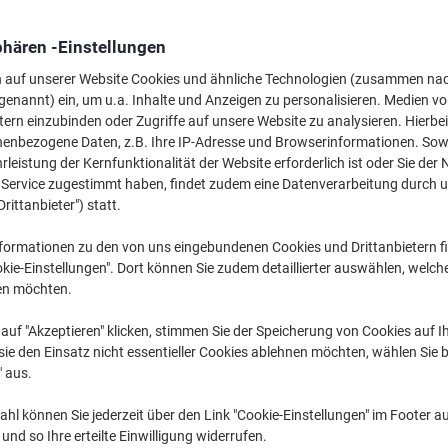
5,69 €
pro Stück
Ab 12 Stück
6,77 € inkl. USt
phären -Einstellungen
n auf unserer Website Cookies und ähnliche Technologien (zusammen na
Menge
exkl. USt
genannt) ein, um u.a. Inhalte und Anzeigen zu personalisieren. Medien v
tern einzubinden oder Zugriffe auf unsere Website zu analysieren. Hierbei
Stück
1-5
6,19 €
nenbezogene Daten, z.B. Ihre IP-Adresse und Browserinformationen. Sowe
leistung der Kernfunktionalität der Website erforderlich ist oder Sie der
Stück
6-11
5,99 €
-3%
n Service zugestimmt haben, findet zudem eine Datenverarbeitung durch 
Stück
12+
5,69 €
-8%
Drittanbieter") statt.
formationen zu den von uns eingebundenen Cookies und Drittanbietern fi
Aktuell verfügbar
Lieferung 2-3 We
kie-Einstellungen". Dort können Sie zudem detaillierter auswählen, welch
en möchten.
Menge
auf "Akzeptieren" klicken, stimmen Sie der Speicherung von Cookies auf 
Zu einer Liste
ie den Einsatz nicht essentieller Cookies ablehnen möchten, wählen Sie b
" aus.
Lieferinformationen
Zahlu
hl können Sie jederzeit über den Link "Cookie-Einstellungen" im Footer au
Haupteigenschaften
nd so Ihre erteilte Einwilligung widerrufen.