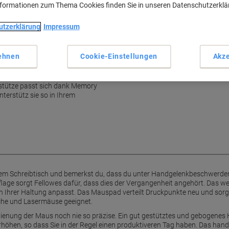
Haupteigenschaften
nformationen zum Thema Cookies finden Sie in unseren Datenschutzerkl
Memory-Schaum für optimal
Anpassbare Form für individu
utzerklärung
Impressum
Druckpunktentlastung für e
Geeignet für optische und L
ehnen
Cookie-Einstellungen
Akze
Mehr anzeigen
ellowes
tütze passt sich dank Memory
terstütz sie so in Ihrem
einem Schreibtisch und bemerkst du, dass du unter Handgelenkbeschwerden
ge sorgt Fellowes dafür, dass dies der Vergangenheit angehört. Das we
ch Ihrer Haltung anpasst. Das Mauspad verteilt Druckpunkte neu und sorgt 
che und Lasermäuse geeignet.
dienung der Maus noch nie so präzise. Ein gut gestütztes und gebogenes 
rhöhen, so dass Sie in der Regel einen produktiveren Tag haben. Das ha