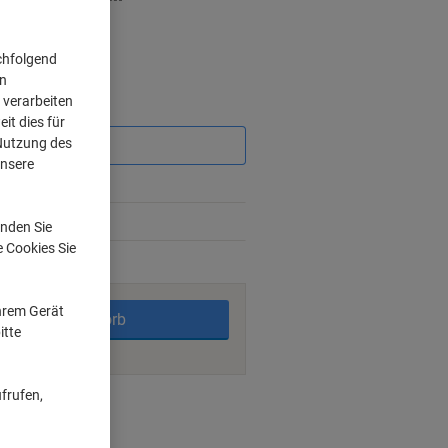
chfolgend
on
 verarbeiten
Sie
it dies für
sparen
 Nutzung des
unsere
nden Sie
e Cookies Sie
rktage
Ihrem Gerät
In den Warenkorb
itte
frufen,
ngsmöglichkeiten