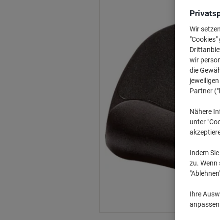
Privats
Wir setze
"Cookies" 
Drittanbie
wir perso
die Gewähr
jeweilige
Partner ("
Nähere In
unter "Coo
akzeptier
Indem Sie 
zu. Wenn s
"Ablehnen
Ihre Auswa
anpassen u