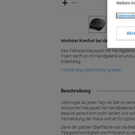
Weitere I
Datensch
Abl
Höchster Komfort bei der Arbeit mit F
Das Fellowes Mauspad mit Handgelenks
Foam sanft an Ihr Handgelenk an und un
Arbeitstag.
Vollständige Beschreibung lesen
Beschreibung
Verbringst du jeden Tag viel Zeit an d
schwarzen Mauspad mit Handballenaufla
dass es seine Form nicht verliert und si
Verwendung der Maus und ist für optis
Dank der glatten Oberfläche war die Be
Tippgeschwindigkeit und Präzision zu e