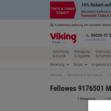
Skip
Skip
10% Rabatt auf
to
to
Content
Navigation
Bei einem Einkauf a
Passende Tinte & T
Kostenlose Lieferung am nächsten Werkt
3 Jahre Garantie auf alle Produkte
06026-97 
Kundenservice
Bewirtung
Reinigung
Wartung 
& Küche
& Hygiene
Sicherheit
Beratung
Shops
Angebote & 
Startseite
Bürotechnik & Technologie
Co
Fellowes 9176501 
Ma