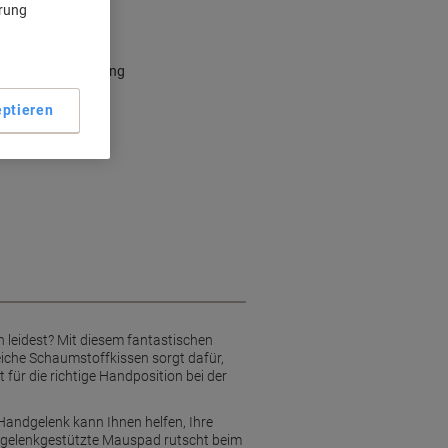
ärung
en Komfort
ellen Halt
rgonomische Haltung
asermäuse
ptieren
 leidest? Mit diesem fantastischen
iche Schaumstoffkissen sorgt dafür,
für die richtige Handposition bei der
Handgelenk kann Ihnen helfen, Ihre
ndgelenkgestützte Mauspad rutscht beim