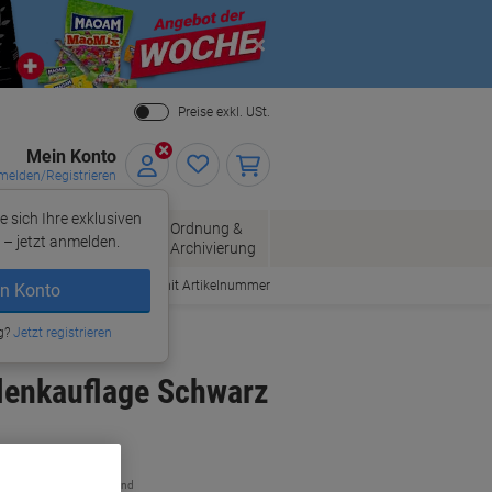
Close
Preise exkl. USt.
Mein Konto
elden/Registrieren
e sich Ihre exklusiven
ersand
Ordnung &
Bürobedarf
– jetzt anmelden.
Archivierung
Bestellen mit Artikelnummer
n Konto
g?
Jetzt registrieren
enkauflage Schwarz
zzgl. Versand