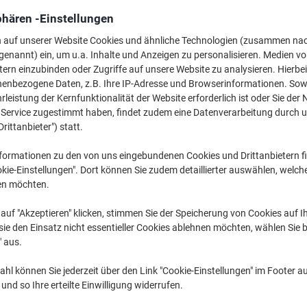
9,89 €
pro Stück
Ab 4 Stück
phären -Einstellungen
11,77 € inkl. USt
n auf unserer Website Cookies und ähnliche Technologien (zusammen na
389,37 € / m exkl. USt
genannt) ein, um u.a. Inhalte und Anzeigen zu personalisieren. Medien v
tern einzubinden oder Zugriffe auf unsere Website zu analysieren. Hierbei
Menge
exkl. USt
nenbezogene Daten, z.B. Ihre IP-Adresse und Browserinformationen. Sowe
leistung der Kernfunktionalität der Website erforderlich ist oder Sie der
Stück
1
10,89 €
n Service zugestimmt haben, findet zudem eine Datenverarbeitung durch 
Stück
2-3
10,39 €
-4%
Drittanbieter") statt.
Stück
4+
9,89 €
-9%
formationen zu den von uns eingebundenen Cookies und Drittanbietern fi
kie-Einstellungen". Dort können Sie zudem detaillierter auswählen, welch
Aktuell verfügbar
Lieferung 2-3 We
en möchten.
Menge
auf "Akzeptieren" klicken, stimmen Sie der Speicherung von Cookies auf 
ie den Einsatz nicht essentieller Cookies ablehnen möchten, wählen Sie b
Zu einer Liste
" aus.
hl können Sie jederzeit über den Link "Cookie-Einstellungen" im Footer au
Lieferinformationen
Zahlu
nd so Ihre erteilte Einwilligung widerrufen.