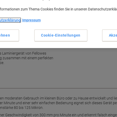
Schnelle Aufwärmzeit von 1 
Unterstützt Formate bis DIN
nformationen zum Thema Cookies finden Sie in unseren Datenschutzerkl
Geeignet für Folienstärken v
Einzugs-Geschwindigkeit v
utzerklärung
Impressum
Mehr anzeigen
ehnen
Cookie-Einstellungen
Akze
es
as Laminiergerät von Fellowes
ung zusammen mit einem perfekten
ce.
en moderaten Gebrauch im kleinen Büro oder zu Hause entwickelt und lief
ner Minute und einer sehr einfachen Bedienung eignet sich dieses Gerät 
enstärke 80 bis 125 Mikron.
einer Geschwindigkeit von 300 mm pro Minute ein und erkennt falsch einge