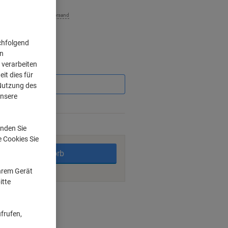
zzgl. Versand
chfolgend
on
 verarbeiten
Sie
sparen
it dies für
 Nutzung des
unsere
%
rktage
nden Sie
e Cookies Sie
In den Warenkorb
Ihrem Gerät
itte
ngsmöglichkeiten
frufen,