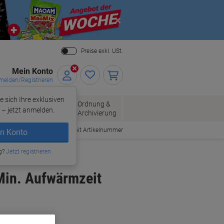
Close
Preise exkl. USt.
Mein Konto
elden/Registrieren
e sich Ihre exklusiven
ersand
Ordnung &
Bürobedarf
– jetzt anmelden.
Archivierung
Bestellen mit Artikelnummer
n Konto
g?
Jetzt registrieren
Min. Aufwärmzeit