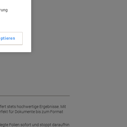
Minute
 A3
ärung
on 80-125 Mikron
on 300 mm/min
ptieren
ert stets hochwertige Ergebnisse. Mit
perfekt für Dokumente bis zum Format
legte Folien sofort und stoppt daraufhin