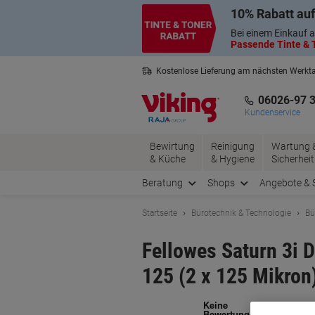
Skip
Skip
10% Rabatt auf
to
to
Content
Navigation
Bei einem Einkauf a
Passende Tinte & T
Kostenlose Lieferung am nächsten Werkt
3 Jahre Garantie auf alle Produkte
06026-97 
Kundenservice
Bewirtung
Reinigung
Wartung 
& Küche
& Hygiene
Sicherheit
Beratung
Shops
Angebote & 
Startseite
Bürotechnik & Technologie
Bü
Fellowes Saturn 3i 
125 (2 x 125 Mikron
Ma