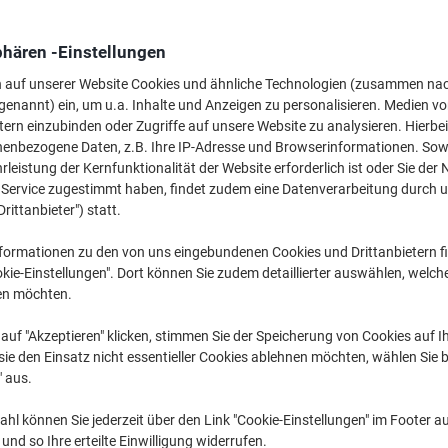
Mehr Kaufen,
Mehr Sparen
102,99 €
pro Stück
phären -Einstellungen
Ab 2 Stück
122,56 € inkl. USt
n auf unserer Website Cookies und ähnliche Technologien (zusammen na
genannt) ein, um u.a. Inhalte und Anzeigen zu personalisieren. Medien v
tern einzubinden oder Zugriffe auf unsere Website zu analysieren. Hierbei
Menge
exkl. USt
nenbezogene Daten, z.B. Ihre IP-Adresse und Browserinformationen. Sowe
Stück
1
104,99 €
leistung der Kernfunktionalität der Website erforderlich ist oder Sie der
n Service zugestimmt haben, findet zudem eine Datenverarbeitung durch 
Stück
2+
102,99 €
-1
Drittanbieter") statt.
Aktuell verfügbar
Lieferung 2-3 We
formationen zu den von uns eingebundenen Cookies und Drittanbietern fi
kie-Einstellungen". Dort können Sie zudem detaillierter auswählen, welch
Menge
en möchten.
Zu einer Liste
auf "Akzeptieren" klicken, stimmen Sie der Speicherung von Cookies auf 
ie den Einsatz nicht essentieller Cookies ablehnen möchten, wählen Sie b
" aus.
Lieferinformationen
Zahlu
hl können Sie jederzeit über den Link "Cookie-Einstellungen" im Footer au
Haupteigenschaften
nd so Ihre erteilte Einwilligung widerrufen.