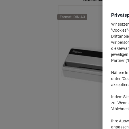
Privats
Format: DIN A3
Wir setze
"Cookies" 
Drittanbie
wir perso
die Gewähr
jeweilige
Partner ("
Nähere In
unter "Coo
akzeptier
Indem Sie 
zu. Wenn s
"Ablehnen
Ihre Auswa
anpassen u