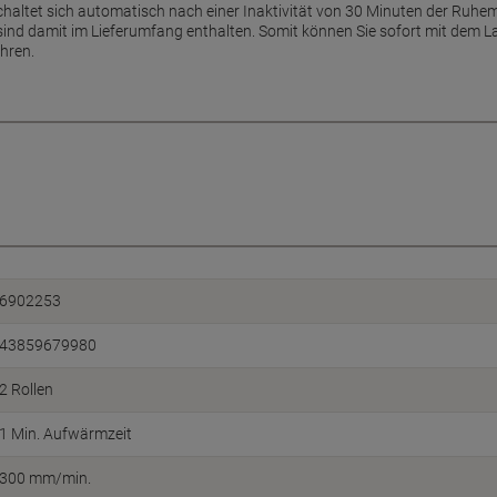
haltet sich automatisch nach einer Inaktivität von 30 Minuten der Ruhem
d sind damit im Lieferumfang enthalten. Somit können Sie sofort mit dem L
ahren.
6902253
43859679980
2 Rollen
1 Min. Aufwärmzeit
300 mm/min.