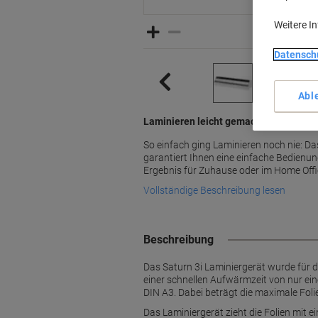
Weitere I
Datensch
Abl
Laminieren leicht gemacht mit Fellow
So einfach ging Laminieren noch nie: D
garantiert Ihnen eine einfache Bedien
Ergebnis für Zuhause oder im Home Offi
Vollständige Beschreibung lesen
Beschreibung
Das Saturn 3i Laminiergerät wurde für d
einer schnellen Aufwärmzeit von nur ei
DIN A3. Dabei beträgt die maximale Foli
Das Laminiergerät zieht die Folien mit 