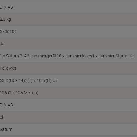
DIN A3
2,3 kg
5736101
Ja
1 x Saturn 3i A3 Laminiergerät10 x Laminierfolien1 x Laminier Starter Kit
Fellowes
53,2 (B) x 14,6 (T) x 10,5 (H) cm
125 (2 x 125 Mikron)
DIN A3
3i
Saturn