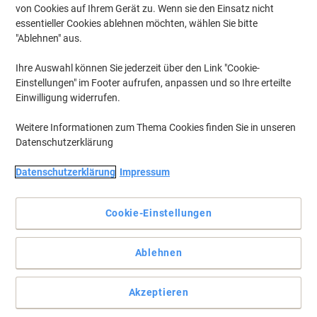
von Cookies auf Ihrem Gerät zu. Wenn sie den Einsatz nicht
essentieller Cookies ablehnen möchten, wählen Sie bitte
"Ablehnen" aus.
Ihre Auswahl können Sie jederzeit über den Link "Cookie-
Einstellungen" im Footer aufrufen, anpassen und so Ihre erteilte
Einwilligung widerrufen.
Weitere Informationen zum Thema Cookies finden Sie in unseren
Datenschutzerklärung
Datenschutzerklärung
Impressum
Cookie-Einstellungen
Endlich schmerzfreies Schreiben auf Ihrer Tastatur
Ablehnen
Mit dieser Handgelenkauflage von Fellowes wollen Sie gar nicht
mehr aufhören, auf Ihrer Tastatur zu tippen.
Akzeptieren
Vollständige Beschreibung lesen