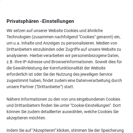
Skip
Skip
to
to
Content
Navigation
Privatsphären -Einstellungen
Wir setzen auf unserer Website Cookies und ähnliche
Technologien (zusammen nachfolgend "Cookies" genannt) ein,
Startseite
um u.a. Inhalte und Anzeigen zu personalisieren. Medien von
Bürotechnik & Technologie
Computertechnik & Zubehör
Mäus
Drittanbietern einzubinden oder Zugriffe auf unsere Website zu
Fellowes Tastatur-Handgelenkauflage Memory Foam
analysieren. Hierbei verarbeiten wir personenbezogene Daten,
Schwarz
z.B. Ihre IP-Adresse und Browserinformationen. Soweit dies für
die Gewährleistung der Kernfunktionalität der Website
erforderlich ist oder Sie der Nutzung des jeweiligen Service
Marke:
Fellowes
Artikelnr.:
4858605
zugestimmt haben, findet zudem eine Datenverarbeitung durch
unsere Partner ("Drittanbieter") statt.
Nähere Informationen zu den von uns eingebundenen Cookies
und Drittanbietern finden Sie unter "Cookie-Einstellungen". Dort
können Sie zudem detaillierter auswählen, welche Cookies Sie
akzeptieren möchten.
Indem Sie auf "Akzeptieren" klicken, stimmen Sie der Speicherung