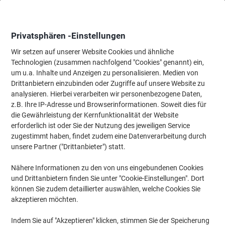
Skip
Skip
to
to
Content
Navigation
Privatsphären -Einstellungen
Wir setzen auf unserer Website Cookies und ähnliche
Technologien (zusammen nachfolgend "Cookies" genannt) ein,
Startseite
um u.a. Inhalte und Anzeigen zu personalisieren. Medien von
Bürotechnik & Technologie
Büromaschinen & Zubehör
Akten
Drittanbietern einzubinden oder Zugriffe auf unsere Website zu
Fellowes Auffangbeutel Aktenvernichter 34 L für
analysieren. Hierbei verarbeiten wir personenbezogene Daten,
Fellowes Aktenvernichter 90S, 99Ms, 99Ci, HS-440,
z.B. Ihre IP-Adresse und Browserinformationen. Soweit dies für
130C, 200C 100 Stück
die Gewährleistung der Kernfunktionalität der Website
erforderlich ist oder Sie der Nutzung des jeweiligen Service
zugestimmt haben, findet zudem eine Datenverarbeitung durch
Marke:
Fellowes
Artikelnr.:
8045264
unsere Partner ("Drittanbieter") statt.
Nähere Informationen zu den von uns eingebundenen Cookies
und Drittanbietern finden Sie unter "Cookie-Einstellungen". Dort
können Sie zudem detaillierter auswählen, welche Cookies Sie
akzeptieren möchten.
Indem Sie auf "Akzeptieren" klicken, stimmen Sie der Speicherung