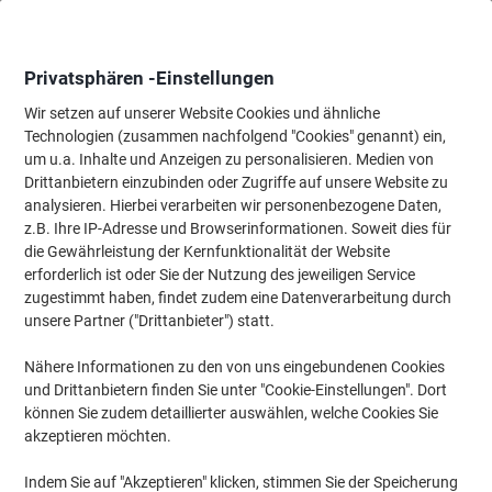
Skip
Skip
to
to
Content
Navigation
Privatsphären -Einstellungen
Wir setzen auf unserer Website Cookies und ähnliche
Technologien (zusammen nachfolgend "Cookies" genannt) ein,
Startseite
um u.a. Inhalte und Anzeigen zu personalisieren. Medien von
Papier, Versand & Pakete
Verpacken & Versenden
Briefumschl
Drittanbietern einzubinden oder Zugriffe auf unsere Website zu
Viking C4 Abziehstreifen Faltenversandtaschen Weiß
analysieren. Hierbei verarbeiten wir personenbezogene Daten,
229 (B) x 324 (H) mm Mit Fenster 130 g/m² 100 Stück
z.B. Ihre IP-Adresse und Browserinformationen. Soweit dies für
die Gewährleistung der Kernfunktionalität der Website
erforderlich ist oder Sie der Nutzung des jeweiligen Service
Marke:
Viking
Artikelnr.:
2094755
zugestimmt haben, findet zudem eine Datenverarbeitung durch
unsere Partner ("Drittanbieter") statt.
Nähere Informationen zu den von uns eingebundenen Cookies
TIEF-
PREIS
und Drittanbietern finden Sie unter "Cookie-Einstellungen". Dort
können Sie zudem detaillierter auswählen, welche Cookies Sie
Eigen-
akzeptieren möchten.
marke
Nachhaltig
Indem Sie auf "Akzeptieren" klicken, stimmen Sie der Speicherung