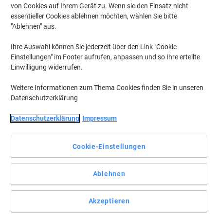
von Cookies auf Ihrem Gerät zu. Wenn sie den Einsatz nicht
essentieller Cookies ablehnen möchten, wählen Sie bitte
"Ablehnen" aus.
Ihre Auswahl können Sie jederzeit über den Link "Cookie-
Einstellungen" im Footer aufrufen, anpassen und so Ihre erteilte
Einwilligung widerrufen.
Weitere Informationen zum Thema Cookies finden Sie in unseren
Datenschutzerklärung
Datenschutzerklärung
Impressum
Cookie-Einstellungen
Auch für umfangreiche Unterlagen, Kataloge oder Broschüren
Ablehnen
Senden Sie Ihre Briefe oder Dokumente schnell und sicher mit
einem dieser Viking C4 Umschläge.
Akzeptieren
Vollständige Beschreibung lesen