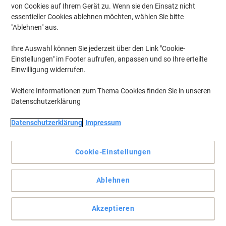
von Cookies auf Ihrem Gerät zu. Wenn sie den Einsatz nicht
essentieller Cookies ablehnen möchten, wählen Sie bitte
"Ablehnen" aus.
Ihre Auswahl können Sie jederzeit über den Link "Cookie-
Einstellungen" im Footer aufrufen, anpassen und so Ihre erteilte
Einwilligung widerrufen.
Weitere Informationen zum Thema Cookies finden Sie in unseren
Datenschutzerklärung
Datenschutzerklärung
Impressum
Der Falken-Ordner bietet platzsparende Organisation bei DIN
A4-Unterlagen
Cookie-Einstellungen
Der Falken‑Ordner ist ein schmaler DIN‑A4 Kunststoff‑Ordner mit
2 Ringen, selbstklebendem Rückenetikett und praktischem
Ablehnen
Griffloch.
Vollständige Beschreibung lesen
Akzeptieren
Umweltaussagen