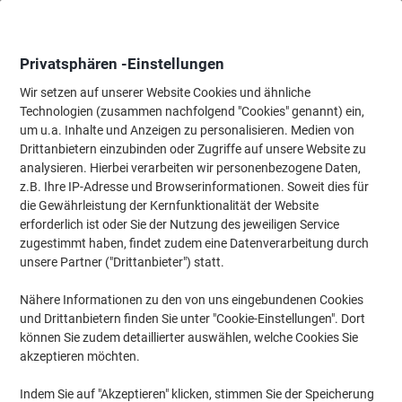
Skip
Skip
to
to
Content
Navigation
Privatsphären -Einstellungen
Wir setzen auf unserer Website Cookies und ähnliche
Technologien (zusammen nachfolgend "Cookies" genannt) ein,
Startseite
um u.a. Inhalte und Anzeigen zu personalisieren. Medien von
Ordnung & Archivierung
Ordner & Mappen
Ordner & Ringbüc
Drittanbietern einzubinden oder Zugriffe auf unsere Website zu
Falken Ordner Schmal DIN A4 50 mm Grün 2 Ringe
analysieren. Hierbei verarbeiten wir personenbezogene Daten,
11286325 Kunststoff
z.B. Ihre IP-Adresse und Browserinformationen. Soweit dies für
die Gewährleistung der Kernfunktionalität der Website
erforderlich ist oder Sie der Nutzung des jeweiligen Service
Marke:
Falken
Artikelnr.:
7012310
zugestimmt haben, findet zudem eine Datenverarbeitung durch
unsere Partner ("Drittanbieter") statt.
Nähere Informationen zu den von uns eingebundenen Cookies
Nachhaltig
und Drittanbietern finden Sie unter "Cookie-Einstellungen". Dort
können Sie zudem detaillierter auswählen, welche Cookies Sie
akzeptieren möchten.
Indem Sie auf "Akzeptieren" klicken, stimmen Sie der Speicherung