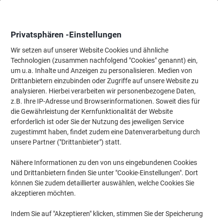
Skip
Skip
to
to
Content
Navigation
Privatsphären -Einstellungen
Wir setzen auf unserer Website Cookies und ähnliche
Technologien (zusammen nachfolgend "Cookies" genannt) ein,
Startseite
um u.a. Inhalte und Anzeigen zu personalisieren. Medien von
Ordnung & Archivierung
Ordner & Mappen
Ordner & Ringbüc
Drittanbietern einzubinden oder Zugriffe auf unsere Website zu
Falken Ordner Breit DIN A4 80 mm Blau 2 Ringe
analysieren. Hierbei verarbeiten wir personenbezogene Daten,
11285673 Kunststoff
z.B. Ihre IP-Adresse und Browserinformationen. Soweit dies für
die Gewährleistung der Kernfunktionalität der Website
erforderlich ist oder Sie der Nutzung des jeweiligen Service
Marke:
Falken
Artikelnr.:
7012219
zugestimmt haben, findet zudem eine Datenverarbeitung durch
unsere Partner ("Drittanbieter") statt.
Nähere Informationen zu den von uns eingebundenen Cookies
Nachhaltig
und Drittanbietern finden Sie unter "Cookie-Einstellungen". Dort
können Sie zudem detaillierter auswählen, welche Cookies Sie
akzeptieren möchten.
Indem Sie auf "Akzeptieren" klicken, stimmen Sie der Speicherung