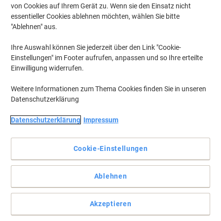
von Cookies auf Ihrem Gerät zu. Wenn sie den Einsatz nicht
essentieller Cookies ablehnen möchten, wählen Sie bitte
"Ablehnen" aus.
Ihre Auswahl können Sie jederzeit über den Link "Cookie-
Einstellungen" im Footer aufrufen, anpassen und so Ihre erteilte
Einwilligung widerrufen.
Weitere Informationen zum Thema Cookies finden Sie in unseren
Datenschutzerklärung
Datenschutzerklärung
Impressum
Der Falken‑Ordner bietet breite 80‑mm Kapazität für DIN A4
Dokumente
Cookie-Einstellungen
Der breite Falken‑Ordner 11285673 aus Kunststoff für DIN A4
bietet dank 2 Ringen, selbstklebendem Rückenetikett und Griffloch
Ablehnen
praktische Organisation.
Vollständige Beschreibung lesen
Akzeptieren
Umweltaussagen