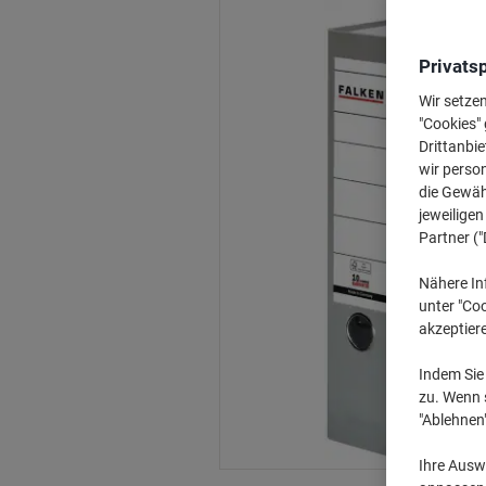
Privats
Wir setze
"Cookies" 
Drittanbie
wir perso
die Gewähr
jeweilige
Partner ("
Nähere In
unter "Coo
akzeptier
Indem Sie 
zu. Wenn s
"Ablehnen
Ihre Auswa