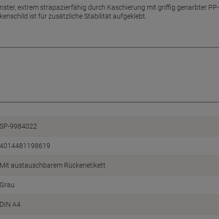
ster, extrem strapazierfähig durch Kaschierung mit griffig genarbter PP-F
schild ist für zusätzliche Stabilität aufgeklebt.
SP-9984022
4014481198619
Mit austauschbarem Rückenetikett
Grau
DIN A4