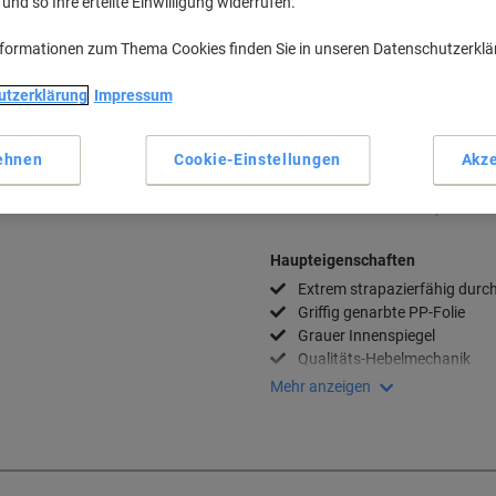
nd so Ihre erteilte Einwilligung widerrufen.
Stück
100+
2,69 €
-43%
nformationen zum Thema Cookies finden Sie in unseren Datenschutzerkl
Aktuell verfügbar
Vor 17:00 Uhr be
utzerklärung
Impressum
Menge
Zu einer Liste
ehnen
Cookie-Einstellungen
Akze
Lieferinformationen
Zahlu
Haupteigenschaften
Extrem strapazierfähig durc
Griffig genarbte PP-Folie
Grauer Innenspiegel
Qualitäts-Hebelmechanik
Mehr anzeigen