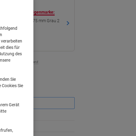
ren mit unserer Eigenmarke:
dner Breit DIN A4 75 mm Grau 2
 Matt Hochformat
chfolgend
on
 verarbeiten
it dies für
 Nutzung des
unsere
zzgl. Versand
nden Sie
e Cookies Sie
Sie
sparen
Ihrem Gerät
itte
frufen,