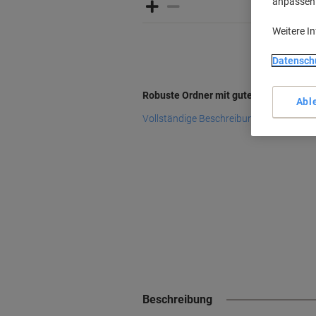
anpassen u
Weitere I
Datensch
Robuste Ordner mit guter Qualität
Abl
Vollständige Beschreibung lesen
Beschreibung