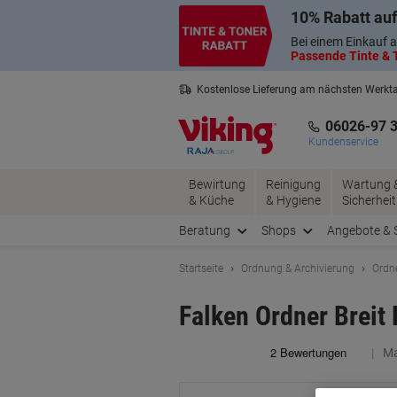
Skip
Skip
10% Rabatt auf
to
to
Content
Navigation
Bei einem Einkauf a
Passende Tinte & T
Kostenlose Lieferung am nächsten Werkt
3 Jahre Garantie auf alle Produkte
06026-97 
Kundenservice
Bewirtung
Reinigung
Wartung 
& Küche
& Hygiene
Sicherheit
Beratung
Shops
Angebote & 
Startseite
Ordnung & Archivierung
Ordn
Falken Ordner Breit
Ma