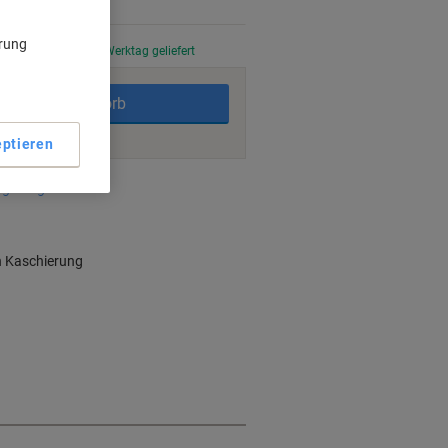
ärung
stellt, am nächsten Werktag geliefert
In den Warenkorb
ptieren
ngsmöglichkeiten
h Kaschierung