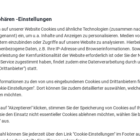
Wechseln und spa
phären -Einstellungen
Viking Premium Or
Ringe Kunststoff
n auf unserer Website Cookies und ähnliche Technologien (zusammen na
1,99 €
genannt) ein, um u.a. Inhalte und Anzeigen zu personalisieren. Medien v
tern einzubinden oder Zugriffe auf unsere Website zu analysieren. Hierbei
nenbezogene Daten, z.B. Ihre IP-Adresse und Browserinformationen. Sowe
leistung der Kernfunktionalität der Website erforderlich ist oder Sie der
n Service zugestimmt haben, findet zudem eine Datenverarbeitung durch 
Mehr Kaufen,
Mehr Sparen
2,69 €
pro Stück
Drittanbieter") statt.
Ab 100 Stück
3,20 € inkl. USt
formationen zu den von uns eingebundenen Cookies und Drittanbietern fi
kie-Einstellungen". Dort können Sie zudem detaillierter auswählen, welch
en möchten.
Menge
exkl. USt
Stück
1-19
4,79 €
auf "Akzeptieren" klicken, stimmen Sie der Speicherung von Cookies auf 
ie den Einsatz nicht essentieller Cookies ablehnen möchten, wählen Sie b
Stück
20-59
3,79 €
-20%
" aus.
Stück
60-99
3,19 €
-33%
hl können Sie jederzeit über den Link "Cookie-Einstellungen" im Footer au