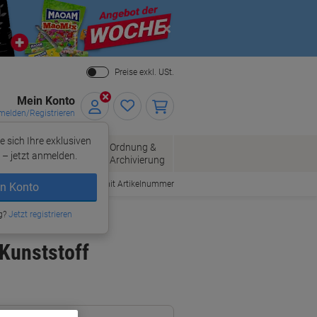
Close
Preise exkl. USt.
Mein Konto
elden/Registrieren
e sich Ihre exklusiven
ersand
Ordnung &
Bürobedarf
– jetzt anmelden.
Archivierung
Bestellen mit Artikelnummer
n Konto
g?
Jetzt registrieren
Kunststoff