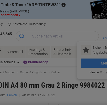
 Tinte & Toner
VDE-TINTEW31
b 99 € (exkl. MwSt.)
oner finden ›
ag*
Kostenlose Rücksendung*
345 345
Anm
Sichern Si
&
Meetings &
Bürotechnik
Tinte &
Papier, V
Büromöbel
Angebote 
Präsentation
& Elektronik
Toner
& Pakete
Saisonales
Prämienshop
Mei
er & Mappen
Ordner & Ringbücher
Ordner
Neu bei Vikin
 DIN A4 80 mm Grau 2 Ringe 9984022 
rke:
Falken
Artikelnr.:
SP-9984022