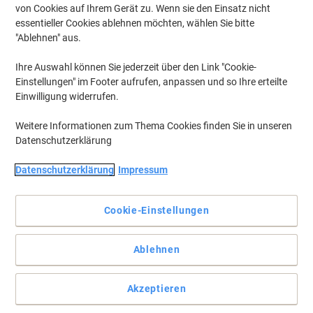
von Cookies auf Ihrem Gerät zu. Wenn sie den Einsatz nicht
essentieller Cookies ablehnen möchten, wählen Sie bitte
"Ablehnen" aus.
Ihre Auswahl können Sie jederzeit über den Link "Cookie-
Einstellungen" im Footer aufrufen, anpassen und so Ihre erteilte
Einwilligung widerrufen.
Weitere Informationen zum Thema Cookies finden Sie in unseren
Datenschutzerklärung
Datenschutzerklärung
Impressum
Cookie-Einstellungen
Voll-PP-Schlitzordner, mit Wechselfenster, extrem strapazierfähig
Ablehnen
durch Kaschierung mit PP-Folie innen und außen, edle
Leinenprägung, Qualitätshebelmechanik mit Funktionsgarantie,
Kantenschutz, in leuchtenden Farben, FSC Mix.
Akzeptieren
Vollständige Beschreibung lesen