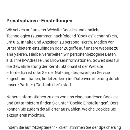
Skip
Skip
to
to
Content
Navigation
Privatsphären -Einstellungen
Wir setzen auf unserer Website Cookies und ähnliche
Technologien (zusammen nachfolgend "Cookies" genannt) ein,
Startseite
um u.a. Inhalte und Anzeigen zu personalisieren. Medien von
Ordnung & Archivierung
Ordner & Mappen
Ordner & Ringbüc
Drittanbietern einzubinden oder Zugriffe auf unsere Website zu
Falken Chromocolor Ordner Schmal DIN A4 50 mm Rosa
analysieren. Hierbei verarbeiten wir personenbezogene Daten,
2 Ringe Kunststoff
z.B. Ihre IP-Adresse und Browserinformationen. Soweit dies für
die Gewährleistung der Kernfunktionalität der Website
erforderlich ist oder Sie der Nutzung des jeweiligen Service
Marke:
Falken
Artikelnr.:
7012030
zugestimmt haben, findet zudem eine Datenverarbeitung durch
unsere Partner ("Drittanbieter") statt.
Nähere Informationen zu den von uns eingebundenen Cookies
Nachhaltig
und Drittanbietern finden Sie unter "Cookie-Einstellungen". Dort
können Sie zudem detaillierter auswählen, welche Cookies Sie
akzeptieren möchten.
Indem Sie auf "Akzeptieren" klicken, stimmen Sie der Speicherung