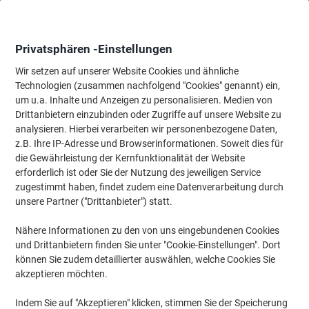
Skip
Skip
to
to
Content
Navigation
Privatsphären -Einstellungen
Wir setzen auf unserer Website Cookies und ähnliche
Technologien (zusammen nachfolgend "Cookies" genannt) ein,
Startseite
um u.a. Inhalte und Anzeigen zu personalisieren. Medien von
Ordnung & Archivierung
Ordner & Mappen
Ordner & Ringbüc
Drittanbietern einzubinden oder Zugriffe auf unsere Website zu
Falken Chromocolor Ordner Schmal DIN A4 50 mm Gelb
analysieren. Hierbei verarbeiten wir personenbezogene Daten,
2 Ringe Kunststoff
z.B. Ihre IP-Adresse und Browserinformationen. Soweit dies für
die Gewährleistung der Kernfunktionalität der Website
erforderlich ist oder Sie der Nutzung des jeweiligen Service
Marke:
Falken
Artikelnr.:
7011953
zugestimmt haben, findet zudem eine Datenverarbeitung durch
unsere Partner ("Drittanbieter") statt.
Nähere Informationen zu den von uns eingebundenen Cookies
Nachhaltig
und Drittanbietern finden Sie unter "Cookie-Einstellungen". Dort
können Sie zudem detaillierter auswählen, welche Cookies Sie
akzeptieren möchten.
Indem Sie auf "Akzeptieren" klicken, stimmen Sie der Speicherung