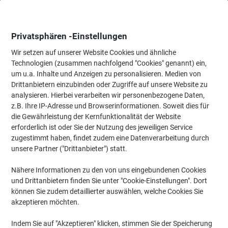
Skip
Skip
to
to
Content
Navigation
Privatsphären -Einstellungen
Wir setzen auf unserer Website Cookies und ähnliche
Technologien (zusammen nachfolgend "Cookies" genannt) ein,
Startseite
um u.a. Inhalte und Anzeigen zu personalisieren. Medien von
Bürobedarf
Schreiben & Zeichnen
Marker
Textmarker
Drittanbietern einzubinden oder Zugriffe auf unsere Website zu
Faber-Castell Jumbo Grip Textmarker Gelb Mittel
analysieren. Hierbei verarbeiten wir personenbezogene Daten,
Bleistift - 5,4 mm
z.B. Ihre IP-Adresse und Browserinformationen. Soweit dies für
die Gewährleistung der Kernfunktionalität der Website
erforderlich ist oder Sie der Nutzung des jeweiligen Service
Marke:
Faber-Castell
Artikelnr.:
1148-GB
zugestimmt haben, findet zudem eine Datenverarbeitung durch
unsere Partner ("Drittanbieter") statt.
Nähere Informationen zu den von uns eingebundenen Cookies
Nachhaltig
und Drittanbietern finden Sie unter "Cookie-Einstellungen". Dort
können Sie zudem detaillierter auswählen, welche Cookies Sie
akzeptieren möchten.
Indem Sie auf "Akzeptieren" klicken, stimmen Sie der Speicherung