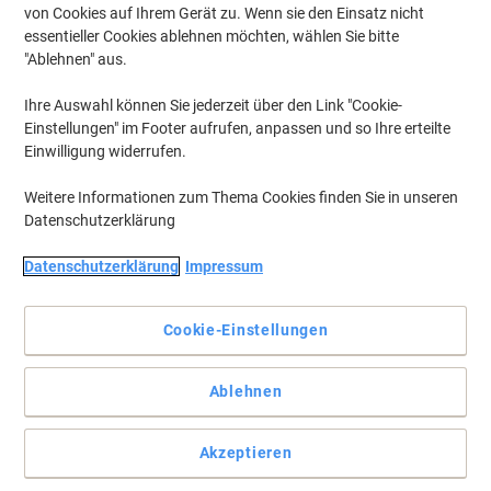
von Cookies auf Ihrem Gerät zu. Wenn sie den Einsatz nicht
essentieller Cookies ablehnen möchten, wählen Sie bitte
"Ablehnen" aus.
Ihre Auswahl können Sie jederzeit über den Link "Cookie-
Einstellungen" im Footer aufrufen, anpassen und so Ihre erteilte
Einwilligung widerrufen.
Weitere Informationen zum Thema Cookies finden Sie in unseren
Datenschutzerklärung
Datenschutzerklärung
Impressum
Cookie-Einstellungen
Selbst bei sehr dünnem Papier dringt nichts durch
Ablehnen
Die Buntstifte mit dem dicken dreieckigen Schaft sind optimal an
die Ergonomie der Kinderhand angepasst. Die patentierte Soft-
Akzeptieren
Grip-Zone sorgt für ermüdungsfreies und lockeres Malen.