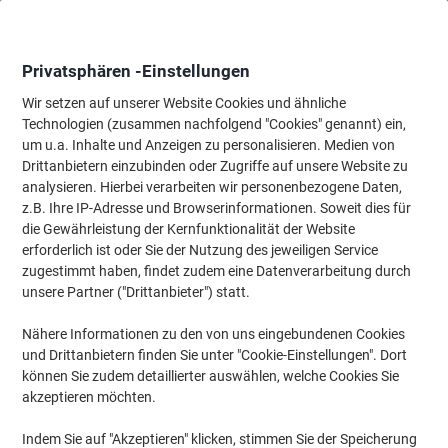
Skip
Skip
to
to
Content
Navigation
Privatsphären -Einstellungen
Wir setzen auf unserer Website Cookies und ähnliche
Technologien (zusammen nachfolgend "Cookies" genannt) ein,
Startseite
um u.a. Inhalte und Anzeigen zu personalisieren. Medien von
Ordnung & Archivierung
Ordner & Mappen
Dokumentenablag
Drittanbietern einzubinden oder Zugriffe auf unsere Website zu
Exacompta Unterschriftsmappe DIN A4 Schwarz
analysieren. Hierbei verarbeiten wir personenbezogene Daten,
Pappkarton, PP (Polypropylen)
z.B. Ihre IP-Adresse und Browserinformationen. Soweit dies für
die Gewährleistung der Kernfunktionalität der Website
erforderlich ist oder Sie der Nutzung des jeweiligen Service
Marke:
Exacompta
Artikelnr.:
1811196
zugestimmt haben, findet zudem eine Datenverarbeitung durch
unsere Partner ("Drittanbieter") statt.
Nähere Informationen zu den von uns eingebundenen Cookies
und Drittanbietern finden Sie unter "Cookie-Einstellungen". Dort
können Sie zudem detaillierter auswählen, welche Cookies Sie
akzeptieren möchten.
Indem Sie auf "Akzeptieren" klicken, stimmen Sie der Speicherung