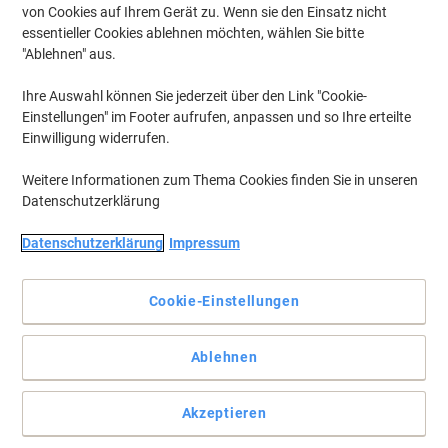
von Cookies auf Ihrem Gerät zu. Wenn sie den Einsatz nicht
essentieller Cookies ablehnen möchten, wählen Sie bitte
"Ablehnen" aus.
Ihre Auswahl können Sie jederzeit über den Link "Cookie-
Einstellungen" im Footer aufrufen, anpassen und so Ihre erteilte
Einwilligung widerrufen.
Weitere Informationen zum Thema Cookies finden Sie in unseren
Datenschutzerklärung
Datenschutzerklärung
Impressum
Organisation Ihrer Unterlagen mit Exacompta
Cookie-Einstellungen
Mit der Exacompta Unterschriftenmappe Directorate ist das
Organisieren Ihrer wichtigen Unterlagen ein Kinderspiel. Die 20
Fächer bieten Ihnen genügend Möglichkeiten Ihre Dokumente zu
Ablehnen
sortieren.
Vollständige Beschreibung lesen
Akzeptieren
Mehr Kaufen,
Mehr Sparen
zzgl. Versand
pro Stück