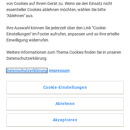
von Cookies auf Ihrem Gerät zu. Wenn sie den Einsatz nicht
essentieller Cookies ablehnen möchten, wählen Sie bitte
"Ablehnen" aus.
Ihre Auswahl können Sie jederzeit über den Link "Cookie-
Einstellungen" im Footer aufrufen, anpassen und so Ihre erteilte
Einwilligung widerrufen.
Weitere Informationen zum Thema Cookies finden Sie in unseren
Datenschutzerklärung
Datenschutzerklärung
Impressum
Cookie-Einstellungen
Zur individuellen Beschriftung und Einteilung
Ablehnen
Diese Premium Trennstreifen von Exacompta sind von höchster
Qualität und dienen zum individuellen Beschriften und Einteilen der
Akzeptieren
Inhalte Ihres Ordners. Zusätzliches, ökologisches Plus ist ihre FSC-
Zertifizierung.