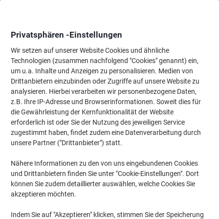
Skip
Skip
to
to
Content
Navigation
Privatsphären -Einstellungen
Wir setzen auf unserer Website Cookies und ähnliche
Technologien (zusammen nachfolgend "Cookies" genannt) ein,
Startseite
um u.a. Inhalte und Anzeigen zu personalisieren. Medien von
Ordnung & Archivierung
Ordner & Mappen
Register & Trennst
Drittanbietern einzubinden oder Zugriffe auf unsere Website zu
Exacompta Premium Blanko Trennstreifen Spezial Weiß
analysieren. Hierbei verarbeiten wir personenbezogene Daten,
180 g/m² Pappkarton 100 Stück
z.B. Ihre IP-Adresse und Browserinformationen. Soweit dies für
die Gewährleistung der Kernfunktionalität der Website
erforderlich ist oder Sie der Nutzung des jeweiligen Service
Marke:
Exacompta
Artikelnr.:
5048226
zugestimmt haben, findet zudem eine Datenverarbeitung durch
unsere Partner ("Drittanbieter") statt.
Nähere Informationen zu den von uns eingebundenen Cookies
Nachhaltig
und Drittanbietern finden Sie unter "Cookie-Einstellungen". Dort
können Sie zudem detaillierter auswählen, welche Cookies Sie
akzeptieren möchten.
Indem Sie auf "Akzeptieren" klicken, stimmen Sie der Speicherung